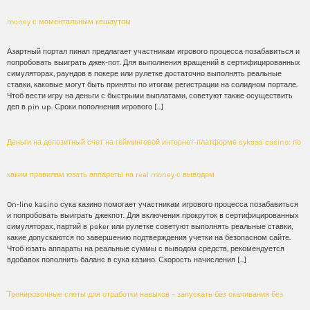
money с моментальным кешаутом
Азартный портал пинап предлагает участникам игрового процесса позабавиться и
попробовать выиграть джек-пот. Для выполнения вращений в сертифицированных
симуляторах, раундов в покере или рулетке достаточно выполнять реальные
ставки, каковые могут быть приняты по итогам регистрации на солидном портале.
Чтоб вести игру на деньги с быстрыми выплатами, советуют также осуществить
деп в pin up. Сроки пополнения игрового […]
Деньги на депозитный счет на гейминговой интернет-платформе sykaaa casino: по
каким правилам юзать аппараты на real money с выводом
On-line kasino сука казино помогает участникам игрового процесса позабавиться
и попробовать выиграть джекпот. Для включения прокруток в сертифицированных
симуляторах, партий в poker или рулетке советуют выполнять реальные ставки,
какие допускаются по завершению подтверждения учетки на безопасном сайте.
Чтоб юзать аппараты на реальные суммы с выводом средств, рекомендуется
вдобавок пополнить баланс в сука казино. Скорость начисления […]
Тренировочные слоты для отработки навыков – запускать без скачивания без