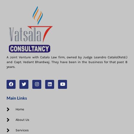
A Joint Venture with Catalo Law firm, owned by Judge Leandro Catalo(Retd.)
and Capt. Vedant Bhardwaj. They have been in the business for that past 8
years.
Main Links
Home
About Us
Services