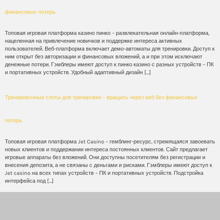
финансовых потерь
Топовая игровая платформа казино пинко – развлекательная онлайн-платформа,
нацеленная на привлечение новичков и поддержке интереса активных
пользователей. Веб-платформа включает демо-автоматы для тренировки. Доступ к
ним открыт без авторизации и финансовых вложений, а и при этом исключают
денежные потери. Гэмблеры имеют доступ к пинко казино с разных устройств – ПК
и портативных устройств. Удобный адаптивный дизайн […]
Тренировочные слоты для тренировки – вращать через веб без финансовых
потерь
Топовая игровая платформа Jet Casino – гемблинг-ресурс, стремящаяся завоевать
новых клиентов и поддержании интереса постоянных клиентов. Сайт предлагает
игровые аппараты без вложений. Они доступны посетителям без регистрации и
внесения депозита, а не связаны с деньгами и рисками. Гэмблеры имеют доступ к
Jet casino на всех типах устройств – ПК и портативных устройств. Подстройка
интерфейса под […]