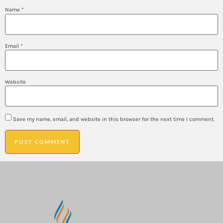
Name
*
Email
*
Website
Save my name, email, and website in this browser for the next time I comment.