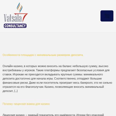
Category:
9760_wa
Особенности площадок с минимальным размером депозита.
Онлайн-казино, в которых можно вносить на баланс небольшую сумму, высоко
востребованы у игроков. Такие платформы предлагают безопасные условия для
ставок. Игрокам не приходится вкладывать крупные суммы: минимального
депозита достаточно для начала игры. Соответственно, отпадают большие
финансовые риски. Даже если посетитель проиграет весь банкролл, это не сильно
отразится на его благополучии. Казино, позволяющие вносить минимальный
депозит, […]
Почему лицензия важна для казино
Лицензия казино — важный показатель его надёжности. Игроки без опасений