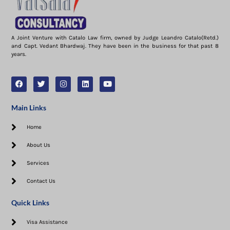
A Joint Venture with Catalo Law firm, owned by Judge Leandro Catalo(Retd.)
and Capt. Vedant Bhardwaj. They have been in the business for that past 8
years.
Main Links
Home
About Us
Services
Contact Us
Quick Links
Visa Assistance​