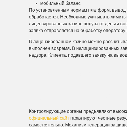
мобильный баланс.
По установленным нормам платформ, вывод де
обработается. Необходимо учитывать лимиты 
лицензированных казино получают деньги вов
заявка отправляется на обработку оператору 
В лицензированном казино можно рассчитыва
выполнен вовремя. В нелицензированных заве
надзора. Клиента, подавшего заявку на вывод
Прозрачны
случайнос
Контролирующие органы предъявляют высокие
официальный сайт
гарантируют честные резу
самостоятельно. Механизм генерации защище