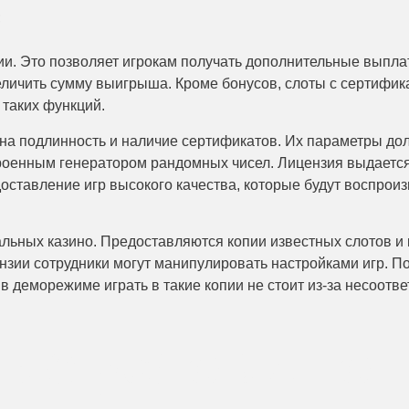
;
и. Это позволяет игрокам получать дополнительные выпл
еличить сумму выигрыша. Кроме бонусов, слоты с сертифик
 таких функций.
на подлинность и наличие сертификатов. Их параметры до
троенным генератором рандомных чисел. Лицензия выдает
оставление игр высокого качества, которые будут воспроиз
льных казино. Предоставляются копии известных слотов и 
цензии сотрудники могут манипулировать настройками игр. 
 деморежиме играть в такие копии не стоит из-за несоотв
ые условия о