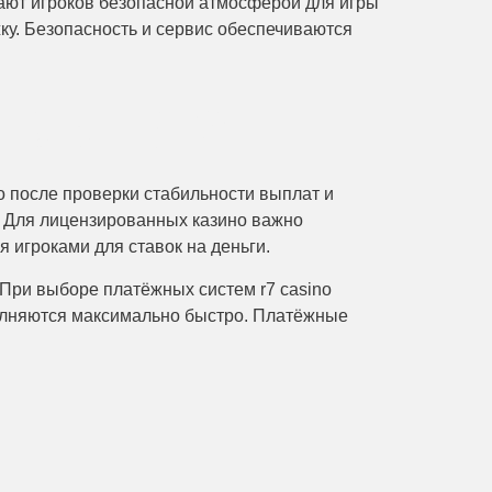
кают игроков безопасной атмосферой для игры
ку. Безопасность и сервис обеспечиваются
 выплат
о после проверки стабильности выплат и
. Для лицензированных казино важно
 игроками для ставок на деньги.
При выборе платёжных систем r7 casino
лняются максимально быстро. Платёжные