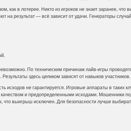
, как в лотерее. Никто из игроков не знает заранее, что в
ют на результат — всё зависит от удачи. Генераторы случа
ой.
невозможно. По техническим причинам лайв-игры проводят
 Результаты здесь целиком зависят от навыков участников.
сть исходов не гарантируется. Игровые аппараты в таких к
м качеством и предопределенными исходами. Мошенники по
ак, что выигрыш исключен. Для безопасности лучше выбира
ность техподд