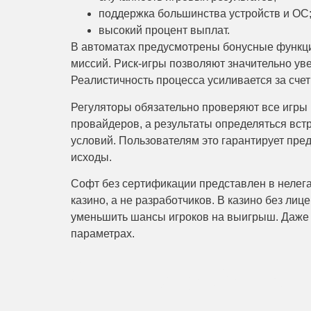
поддержка большинства устройств и ОС
высокий процент выплат.
В автоматах предусмотрены бонусные функци
миссий. Риск-игры позволяют значительно ув
Реалистичность процесса усиливается за счет
Регуляторы обязательно проверяют все игры 
провайдеров, а результаты определяться вс
условий. Пользователям это гарантирует пред
исходы.
Софт без сертификации представлен в нелега
казино, а не разработчиков. В казино без ли
уменьшить шансы игроков на выигрыш. Даже в
параметрах.
Оптимальн