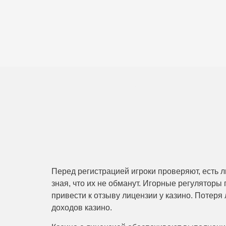
Почему в
безопасн
Перед регистрацией игроки проверяют, есть ли
зная, что их не обманут. Игорные регулятор
привести к отзыву лицензии у казино. Потер
доходов казино.