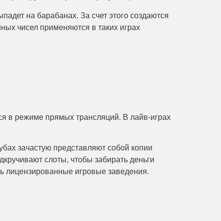
ыпадет на барабанах. За счет этого создаются
йных чисел применяются в таких играх
ся в режиме прямых трансляций. В лайв-играх
лубах зачастую представляют собой копии
дкручивают слоты, чтобы забирать деньги
ть лицензированные игровые заведения.
ержки