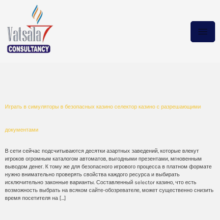
Category:
9020_wa
Играть в симуляторы в безопасных казино селектор казино с разрешающими
документами
В сети сейчас подсчитываются десятки азартных заведений, которые влекут
игроков огромным каталогом автоматов, выгодными презентами, мгновенным
выводом денег. К тому же для безопасного игрового процесса в платном формате
нужно внимательно проверять свойства каждого ресурса и выбирать
исключительно законные варианты. Составленный selector казино, что есть
возможность выбрать на всяком сайте-обозревателе, может существенно снизить
время посетителя на […]