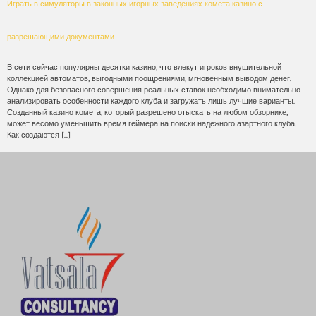
Играть в симуляторы в законных игорных заведениях комета казино с
разрешающими документами
В сети сейчас популярны десятки казино, что влекут игроков внушительной
коллекцией автоматов, выгодными поощрениями, мгновенным выводом денег.
Однако для безопасного совершения реальных ставок необходимо внимательно
анализировать особенности каждого клуба и загружать лишь лучшие варианты.
Созданный казино комета, который разрешено отыскать на любом обзорнике,
может весомо уменьшить время геймера на поиски надежного азартного клуба.
Как создаются […]