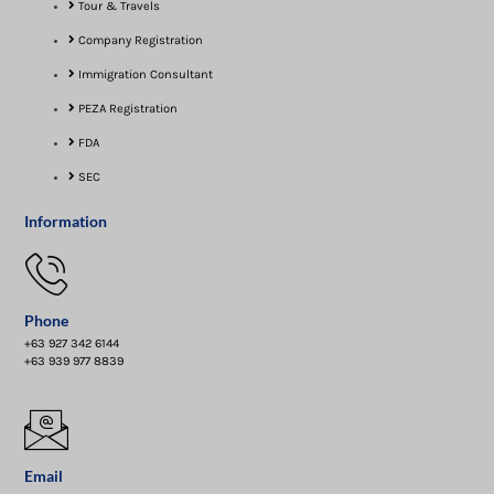
Tour & Travels
Company Registration
Immigration Consultant
PEZA Registration
FDA
SEC
Information
Phone
+63 927 342 6144
+63 939 977 8839
Email