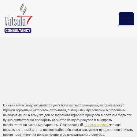
Играть в симуляторы в
безопасных казино
селектор казино с
разрешающими
документами
В сети сейчас подсчитываются десятки азартных заведений, которые влекут
игроков огромным каталогом автоматов, выгодными презентами, мгновенным
выводом денег. К тому же для безопасного игрового процесса в платном формате
нужно внимательно проверять свойства каждого ресурса и выбирать
исключительно законные варианты. Составленный
selector казино
, что есть
возможность выбрать на всяком сайте-обозревателе, может существенно снизить
время посетителя на поиски лучшего развлекательного ресурса.