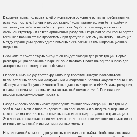
возможности
В комментариях пользователей описываются основные аспекты пребывания на
азартном портале. Топовый ресурс казино 1хслот казино должен быть удобен и
доступен для работы на любых устройствах. Удобство формируется за счёт
логичной структуры и чёткая организация разделов. Открывая рейтинговый портал
гости не сталкиваются с проблемами при доступе к нужному контенту. Навигация
между страницами происходит с помощью ссылок меню или информационных
виджетов.
Если клиент хочет создать аккаунт, он найдёт вкладки для регистрации. Форма
регистрации расположена в верхней зоне портала. Рядом находится кнопка для
авторизованного входа в личный кабинет.
Особое внимание уделяется функционалу профиля. Аккаунт пользователя
включает лишь полезную и актуальную информацию. Кабинет содержит ссылки на
«Кассу» и ввод бонусов. Имеется блок с данными профиля (Ф.И.О., дата рождения,
страна проживания, валюта счета, контактный номер, e-mail). При желании
информацию можно редактировать.
Раздел «Касса» обеспечивает проведение финансовых операций. На странице
этой вкладки можно вносить депозиты на свой баланс и выводить выигрыши из
казино 1xslots casino. В категории «Касса» можно видеть данные о транзакциях.
Это довольно полезная опция для клиентов, которые периодически просматривают
историю пополнений и выплат выигранных средств.
Немаловажный момент – доступность официального сайта. Чтобы пользователи