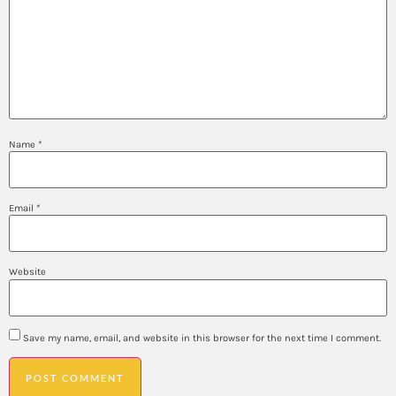
Name
*
Email
*
Website
Save my name, email, and website in this browser for the next time I comment.