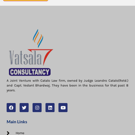
A Joint Venture with Catalo Law firm, owned by Judge Leandro Catalo(Retd.)
and Capt. Vedant Bhardwaj. They have been in the business for that past 8
years.
Main Links
Home