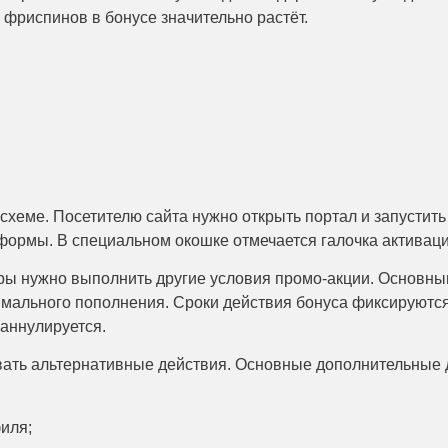
 фриспинов в бонусе значительно растёт.
тивации старт
схеме. Посетителю сайта нужно открыть портал и запустить
формы. В специальном окошке отмечается галочка активаци
ы нужно выполнить другие условия промо-акции. Основны
имального пополнения. Сроки действия бонуса фиксируются 
 аннулируется.
вать альтернативные действия. Основные дополнительные 
иля;