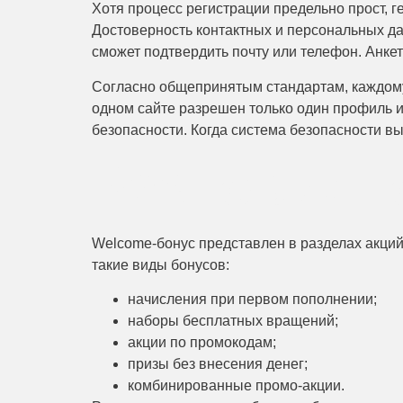
Хотя процесс регистрации предельно прост, 
Достоверность контактных и персональных да
сможет подтвердить почту или телефон. Анке
Согласно общепринятым стандартам, каждому
одном сайте разрешен только один профиль 
безопасности. Когда система безопасности в
Разновидно
Welcome-бонус представлен в разделах акций
такие виды бонусов:
начисления при первом пополнении;
наборы бесплатных вращений;
акции по промокодам;
призы без внесения денег;
комбинированные промо-акции.