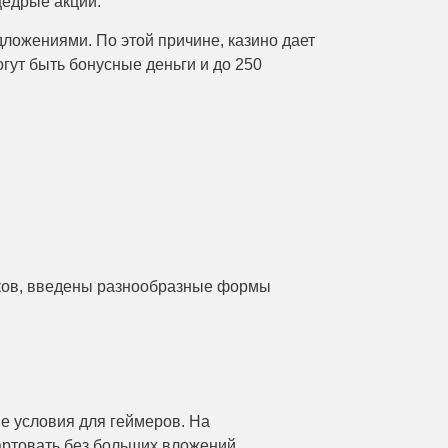
щедрые акции.
ложениями. По этой причине, казино дает
гут быть бонусные деньги и до 250
рофиля на
чков, введены разнообразные формы
е условия для геймеров. На
артовать без больших вложений.