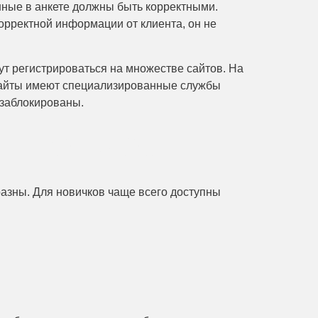
нные в анкете должны быть корректными.
орректной информации от клиента, он не
т регистрироваться на множестве сайтов. На
 Сайты имеют специализированные службы
 заблокированы.
 наград
азны. Для новичков чаще всего доступны