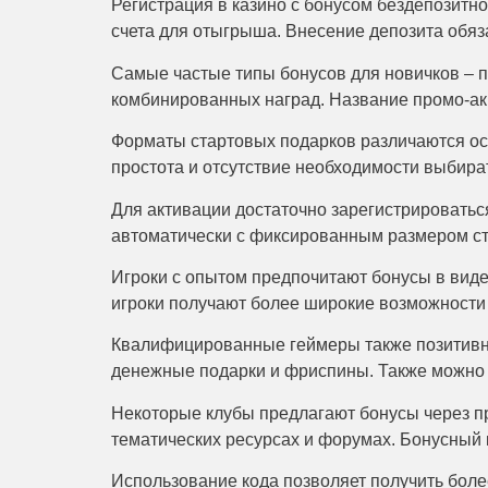
Регистрация в казино с бонусом бездепозитн
счета для отыгрыша. Внесение депозита обяз
Самые частые типы бонусов для новичков – 
комбинированных наград. Название промо-акц
Форматы стартовых подарков различаются ос
простота и отсутствие необходимости выбират
Для активации достаточно зарегистрироваться
автоматически с фиксированным размером ста
Игроки с опытом предпочитают бонусы в виде
игроки получают более широкие возможности
Квалифицированные геймеры также позитивн
денежные подарки и фриспины. Также можно 
Некоторые клубы предлагают бонусы через пр
тематических ресурсах и форумах. Бонусный 
Использование кода позволяет получить боле