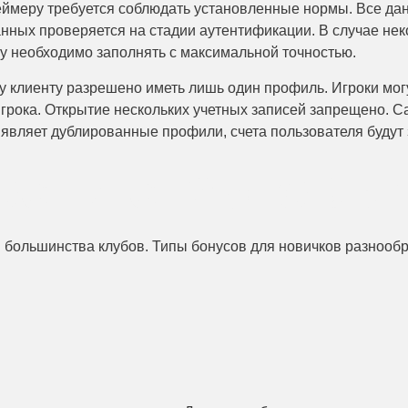
геймеру требуется соблюдать установленные нормы. Все да
нных проверяется на стадии аутентификации. В случае нек
ту необходимо заполнять с максимальной точностью.
 клиенту разрешено иметь лишь один профиль. Игроки могу
игрока. Открытие нескольких учетных записей запрещено.
ыявляет дублированные профили, счета пользователя будут
сти стартовых
 большинства клубов. Типы бонусов для новичков разнообр