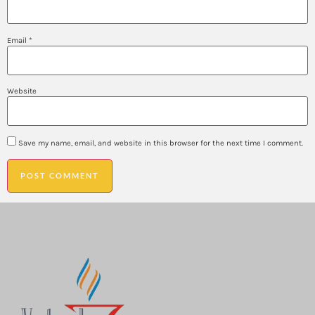
Email
*
Website
Save my name, email, and website in this browser for the next time I comment.