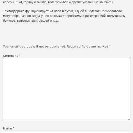
через e-mail, горячую линию, телеграм-бот и другие указанные контакты.
Техподдержка функционирует 24 часа в сутки, 7 дней в неделю. Пользователи
могут обращаться, когда у них возникают проблемы с регистрацией, получением
бонусов, выводом выигрышей и т. д..
Leave a Reply
Your email address will not be published.
Required fields are marked
*
Comment
*
Name
*