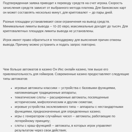
Подтвержденная заявка приводит к переводу средств на счет игрока. Скорость
зачисления средств зависит от выбранного метода платежа. Для банковских карт
он может составлять несколько минут, для криптовалют — до пары дней.
Разные площадки устанавливают свои ограничения на вывод средств.
Минимальные лимиты вывода — 10-20 евро, максимальные доходят до тысяч. Для
криптовалютных площадок лимиты вывода не установлены.
Игрок имеет право обратиться в техподдержку для выяснения причин отмены
вывода. Причину можно устранить и подать запрос повторно.
Каталог слотов
Чем больше автоматов в казино Он Икс онлайн казино, тем выше его
привлекательность для геймеров. Современные казино предоставляют следующие
типы автоматов:
игровые автоматы классики — устройства с базовыми функциями,
напоминающие традиционные аппараты;
тематические слоты — расширенные автоматы, посвященные
историческим, мифологическим и другим сюжетам;
игровые устройства эксклюзивного типа — аппараты с нестандартными
функциями, предназначенные для определенных казино;
игры с генератором случайных чисел — автоматы, работающие по
лотерейному принципу;
слоты с краш-функцией — автоматы, в которых игрок управляет
результатом через свои действия;