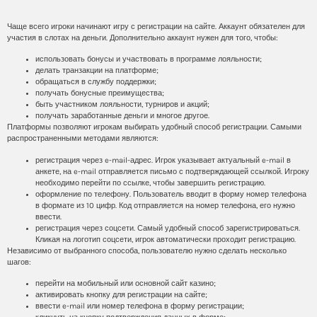
Чаще всего игроки начинают игру с регистрации на сайте. Аккаунт обязателен для
участия в слотах на деньги. Дополнительно аккаунт нужен для того, чтобы:
использовать бонусы и участвовать в программе лояльности;
делать транзакции на платформе;
обращаться в службу поддержки;
получать бонусные преимущества;
быть участником лояльности, турниров и акций;
получать заработанные деньги и многое другое.
Платформы позволяют игрокам выбирать удобный способ регистрации. Самыми
распространенными методами являются:
регистрация через e-mail-адрес. Игрок указывает актуальный e-mail в
анкете, на e-mail отправляется письмо с подтверждающей ссылкой. Игроку
необходимо перейти по ссылке, чтобы завершить регистрацию.
оформление по телефону. Пользователь вводит в форму номер телефона
в формате из 10 цифр. Код отправляется на номер телефона, его нужно
ввести.
регистрация через соцсети. Самый удобный способ зарегистрироваться.
Кликая на логотип соцсети, игрок автоматически проходит регистрацию.
Независимо от выбранного способа, пользователю нужно сделать несколько
шагов:
перейти на мобильный или основной сайт казино;
активировать кнопку для регистрации на сайте;
ввести e-mail или номер телефона в форму регистрации;