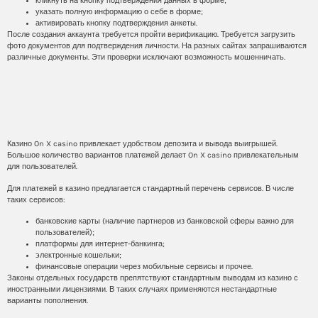
кликнуть на кнопку подтверждения данных в форме;
указать полную информацию о себе в форме;
активировать кнопку подтверждения анкеты.
После создания аккаунта требуется пройти верификацию. Требуется загрузить
фото документов для подтверждения личности. На разных сайтах запрашиваются
различные документы. Эти проверки исключают возможность мошенничать.
Депозиты и снятие
средств: методы
Казино On X casino привлекает удобством депозита и вывода выигрышей.
Большое количество вариантов платежей делает On X casino привлекательным
для пользователей.
Для платежей в казино предлагается стандартный перечень сервисов. В числе
таких сервисов:
банковские карты (наличие партнеров из банковской сферы важно для
пользователей);
платформы для интернет-банкинга;
электронные кошельки;
финансовые операции через мобильные сервисы и прочее.
Законы отдельных государств препятствуют стандартным выводам из казино с
иностранными лицензиями. В таких случаях применяются нестандартные
варианты пополнения.