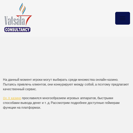
Преимущества онлайн-
казино On X casino с
поддержкой 24/7
На данный момент игроки могут выбирать среди множества онлайн-казино.
Пытаясь привлечь клиентов, они конкурируют между собой, а поэтому предлагают
качественный сервис.
On X казино
прославился многообразием игровых аппаратов, быстрыми
способами вывода денег и т. д. Рассмотрим подробнее доступные геймерам
функции на платформах.
Оформление учетной
записи в On X casino