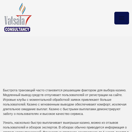
Игровые платформы с
моментальными
выплатами: главные
особенности
Быстрота транзакций часто становится решающим фактором для выбора казино.
Медленный вывод средств отпугивает пользователей от регистрации на сайте.
Игровые клубы с моментальной обработкой заявок привлекают больше
пользователей. Казино с мгновенным выводом обеспечивают комфорт, исключая
длительное ожидание выплат. Казино с быстрыми выплатами демонстрируют
заботу о пользователях и высокое качество сервиса.
Узнать, насколько быстро выплачивает выигрыши казино, можно из отзывов
пользователей и обзоров экспертов. В обзорах обычно приводится информация о