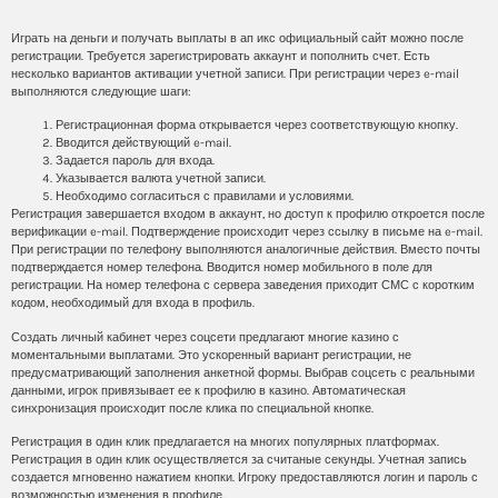
Играть на деньги и получать выплаты в ап икс официальный сайт можно после
регистрации. Требуется зарегистрировать аккаунт и пополнить счет. Есть
несколько вариантов активации учетной записи. При регистрации через e-mail
выполняются следующие шаги:
Регистрационная форма открывается через соответствующую кнопку.
Вводится действующий e-mail.
Задается пароль для входа.
Указывается валюта учетной записи.
Необходимо согласиться с правилами и условиями.
Регистрация завершается входом в аккаунт, но доступ к профилю откроется после
верификации e-mail. Подтверждение происходит через ссылку в письме на e-mail.
При регистрации по телефону выполняются аналогичные действия. Вместо почты
подтверждается номер телефона. Вводится номер мобильного в поле для
регистрации. На номер телефона с сервера заведения приходит СМС с коротким
кодом, необходимый для входа в профиль.
Создать личный кабинет через соцсети предлагают многие казино с
моментальными выплатами. Это ускоренный вариант регистрации, не
предусматривающий заполнения анкетной формы. Выбрав соцсеть с реальными
данными, игрок привязывает ее к профилю в казино. Автоматическая
синхронизация происходит после клика по специальной кнопке.
Регистрация в один клик предлагается на многих популярных платформах.
Регистрация в один клик осуществляется за считаные секунды. Учетная запись
создается мгновенно нажатием кнопки. Игроку предоставляются логин и пароль с
возможностью изменения в профиле.