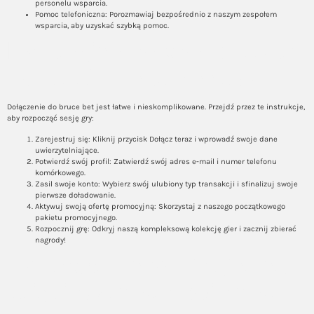
personelu wsparcia.
Pomoc telefoniczna: Porozmawiaj bezpośrednio z naszym zespołem
wsparcia, aby uzyskać szybką pomoc.
Instrukcje krok po kroku, aby
dołączyć do bruce bet casino
Dołączenie do bruce bet jest łatwe i nieskomplikowane. Przejdź przez te instrukcje,
aby rozpocząć sesję gry:
Zarejestruj się: Kliknij przycisk Dołącz teraz i wprowadź swoje dane
uwierzytelniające.
Potwierdź swój profil: Zatwierdź swój adres e-mail i numer telefonu
komórkowego.
Zasil swoje konto: Wybierz swój ulubiony typ transakcji i sfinalizuj swoje
pierwsze doładowanie.
Aktywuj swoją ofertę promocyjną: Skorzystaj z naszego początkowego
pakietu promocyjnego.
Rozpocznij grę: Odkryj naszą kompleksową kolekcję gier i zacznij zbierać
nagrody!
Dostęp, gdziekolwiek jesteś,
dzięki naszemu mobilnemu