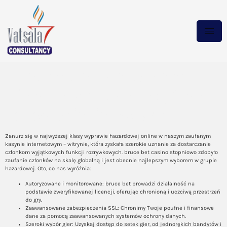
Prezentujemy bruce bet:
Twoje ekskluzywne cyfrowe
odosobnienie w grach
Zanurz się w najwyższej klasy wyprawie hazardowej online w naszym zaufanym
kasynie internetowym – witrynie, która zyskała szerokie uznanie za dostarczanie
członkom wyjątkowych funkcji rozrywkowych. bruce bet casino stopniowo zdobyło
zaufanie członków na skalę globalną i jest obecnie najlepszym wyborem w grupie
hazardowej. Oto, co nas wyróżnia:
Autoryzowane i monitorowane: bruce bet prowadzi działalność na
podstawie zweryfikowanej licencji, oferując chronioną i uczciwą przestrzeń
do gry.
Zaawansowane zabezpieczenia SSL: Chronimy Twoje poufne i finansowe
dane za pomocą zaawansowanych systemów ochrony danych.
Szeroki wybór gier: Uzyskaj dostęp do setek gier, od jednorękich bandytów i