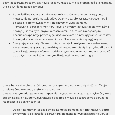
doświadczonym graczem, czy nowicjuszem, nasze turnieje oferują coś dla każdego.
Oto, co wyróżnia nasze zawody:
Sprawiedliwe szanse: Każdy uczestnik ma równe szanse na wygraną,
niezależnie od poziomu zakładów. Dbamy o to, aby wszyscy gracze mogli
cieszyć się zrównoważonym i przejrzystym wydarzeniem.
Promowanie połączeń: Monitoruj swoją natychmiastową tabelę wyników i
nawiązuj kontakty z innymi uczestnikami. Te turnieje zachęcają do
poczucia wspólnoty, pozwalając użytkownikom na nawiązywanie kontaktów
towarzyskich, udzielanie sugestii i wspólne cieszenie się wygranymi.
Ekscytujące wypłaty: Nasze turnieje oferują lukratywne pule gotówkowe,
które nagradzają graczy prawdziwymi nagrodami pieniężnymi, dodatkowymi
grami i wyjątkowymi ofertami. Udział w tych wydarzeniach może prowadzić
do dużych zachęt, które maksymalizują ogólne wrażenia z gry.
Bezproblemowe opcje wpłat i
wypłat
bruce bet casino oferuje różnorodne rozwiązania płatnicze, dzięki którym Twoje
przelewy środków będą szybkie, bezpieczne i
proste. Naszym priorytetem jest zapewnienie graczom elastycznych wyborów, które
odpowiadają ich gustom, gwarantując bezproblemową i bezstresową obsługę od
rozpoczęcia do zakończenia:
Opcje finansowania: Zasil swoje konto za pomocą kart płatniczych, portfeli
cyfrowych lub płatności opartych na blockchain. Wybierz zaufane usługi