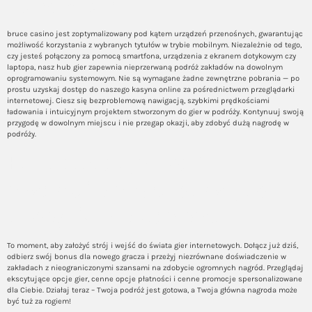
hubowi gier
bruce casino jest zoptymalizowany pod kątem urządzeń przenośnych, gwarantując
możliwość korzystania z wybranych tytułów w trybie mobilnym. Niezależnie od tego,
czy jesteś połączony za pomocą smartfona, urządzenia z ekranem dotykowym czy
laptopa, nasz hub gier zapewnia nieprzerwaną podróż zakładów na dowolnym
oprogramowaniu systemowym. Nie są wymagane żadne zewnętrzne pobrania — po
prostu uzyskaj dostęp do naszego kasyna online za pośrednictwem przeglądarki
internetowej. Ciesz się bezproblemową nawigacją, szybkimi prędkościami
ładowania i intuicyjnym projektem stworzonym do gier w podróży. Kontynuuj swoją
przygodę w dowolnym miejscu i nie przegap okazji, aby zdobyć dużą nagrodę w
podróży.
Bądź częścią emocji –
ekscytujące nagrody są do
zdobycia w bruce bet!
To moment, aby założyć strój i wejść do świata gier internetowych. Dołącz już dziś,
odbierz swój bonus dla nowego gracza i przeżyj niezrównane doświadczenie w
zakładach z nieograniczonymi szansami na zdobycie ogromnych nagród. Przeglądaj
ekscytujące opcje gier, cenne opcje płatności i cenne promocje spersonalizowane
dla Ciebie. Działaj teraz – Twoja podróż jest gotowa, a Twoja główna nagroda może
być tuż za rogiem!