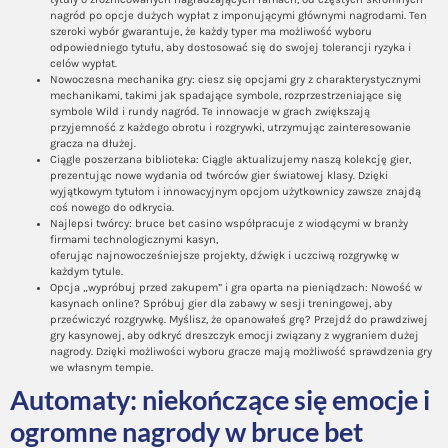
nagród po opcje dużych wypłat z imponującymi głównymi nagrodami. Ten
szeroki wybór gwarantuje, że każdy typer ma możliwość wyboru
odpowiedniego tytułu, aby dostosować się do swojej tolerancji ryzyka i
celów wypłat.
Nowoczesna mechanika gry: ciesz się opcjami gry z charakterystycznymi
mechanikami, takimi jak spadające symbole, rozprzestrzeniające się
symbole Wild i rundy nagród. Te innowacje w grach zwiększają
przyjemność z każdego obrotu i rozgrywki, utrzymując zainteresowanie
gracza na dłużej.
Ciągle poszerzana biblioteka: Ciągle aktualizujemy naszą kolekcję gier,
prezentując nowe wydania od twórców gier światowej klasy. Dzięki
wyjątkowym tytułom i innowacyjnym opcjom użytkownicy zawsze znajdą
coś nowego do odkrycia.
Najlepsi twórcy: bruce bet casino współpracuje z wiodącymi w branży
firmami technologicznymi kasyn,
oferując najnowocześniejsze projekty, dźwięk i uczciwą rozgrywkę w
każdym tytule.
Opcja „wypróbuj przed zakupem” i gra oparta na pieniądzach: Nowość w
kasynach online? Spróbuj gier dla zabawy w sesji treningowej, aby
przećwiczyć rozgrywkę. Myślisz, że opanowałeś grę? Przejdź do prawdziwej
gry kasynowej, aby odkryć dreszczyk emocji związany z wygraniem dużej
nagrody. Dzięki możliwości wyboru gracze mają możliwość sprawdzenia gry
we własnym tempie.
Automaty: niekończące się emocje i
ogromne nagrody w bruce bet