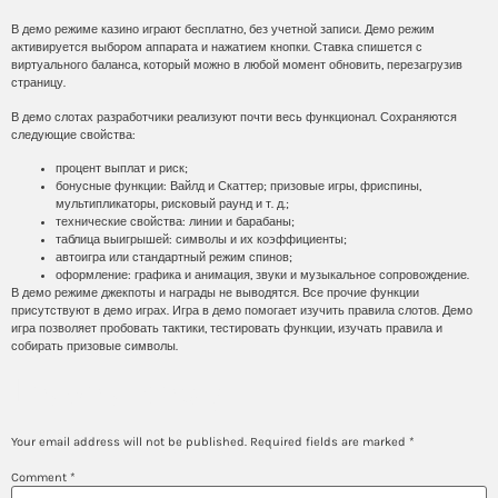
В демо режиме казино играют бесплатно, без учетной записи. Демо режим
активируется выбором аппарата и нажатием кнопки. Ставка спишется с
виртуального баланса, который можно в любой момент обновить, перезагрузив
страницу.
В демо слотах разработчики реализуют почти весь функционал. Сохраняются
следующие свойства:
процент выплат и риск;
бонусные функции: Вайлд и Скаттер; призовые игры, фриспины,
мультипликаторы, рисковый раунд и т. д.;
технические свойства: линии и барабаны;
таблица выигрышей: символы и их коэффициенты;
автоигра или стандартный режим спинов;
оформление: графика и анимация, звуки и музыкальное сопровождение.
В демо режиме джекпоты и награды не выводятся. Все прочие функции
присутствуют в демо играх. Игра в демо помогает изучить правила слотов. Демо
игра позволяет пробовать тактики, тестировать функции, изучать правила и
собирать призовые символы.
Leave a Reply
Your email address will not be published.
Required fields are marked
*
Comment
*