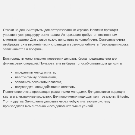
Гейминг на деньги в
казино казино Вулкан
Ставки на деньги открыты для авторизованных игроков. Новички проходят
упрощенную процедуру регистрации. Авторизация требуется постоянным
клиентам казино. Для ставок нужно пополнить основной счет. Состояние счета
отображается в верхней части страницы и в личном кабинете. Транзакции игрока
записываются в профиль.
Если средств мало, следует перевести депозит. Касса предназначена для
финансовых операций. Пользователь выбирает способ оплаты для депозита:
определить метод оплаты;
ввести сумму пополнения;
заполнить реквизиты платежа;
подтвердить свои действия и оплатить.
Пополнение счета происходит различными методами. Для депозитов подходят
карты и электронные кошельки. Для пополнения подходят криптовалюты: Bitcoin,
Tron и другие. Зачисление депозита через любую платежную систему
производится моментально и без дополнительных усилий.
Бесплатная игра онлайн
на сайте