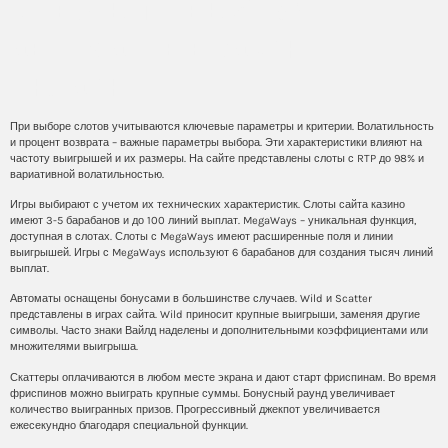
Советы по выбору
автоматов в казино
онлайн
При выборе слотов учитываются ключевые параметры и критерии. Волатильность
и процент возврата – важные параметры выбора. Эти характеристики влияют на
частоту выигрышей и их размеры. На сайте представлены слоты с RTP до 98% и
вариативной волатильностью.
Игры выбирают с учетом их технических характеристик. Слоты сайта казино
имеют 3-5 барабанов и до 100 линий выплат. MegaWays – уникальная функция,
доступная в слотах. Слоты с MegaWays имеют расширенные поля и линии
выигрышей. Игры с MegaWays используют 6 барабанов для создания тысяч линий
выплат.
Автоматы оснащены бонусами в большинстве случаев. Wild и Scatter
представлены в играх сайта. Wild приносит крупные выигрыши, заменяя другие
символы. Часто знаки Вайлд наделены и дополнительными коэффициентами или
множителями выигрыша.
Скаттеры оплачиваются в любом месте экрана и дают старт фриспинам. Во время
фриспинов можно выиграть крупные суммы. Бонусный раунд увеличивает
количество выигранных призов. Прогрессивный джекпот увеличивается
ежесекундно благодаря специальной функции.