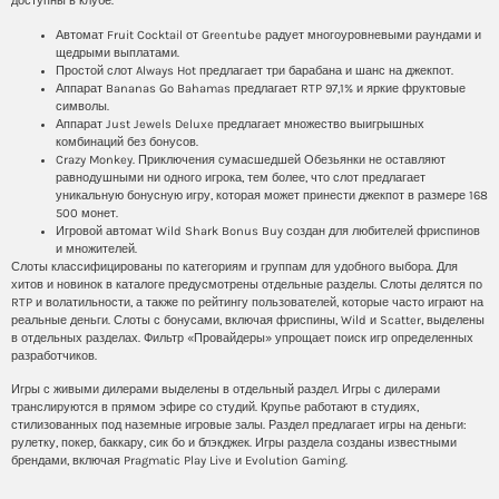
доступны в клубе.
Автомат Fruit Cocktail от Greentube радует многоуровневыми раундами и
щедрыми выплатами.
Простой слот Always Hot предлагает три барабана и шанс на джекпот.
Аппарат Bananas Go Bahamas предлагает RTP 97,1% и яркие фруктовые
символы.
Аппарат Just Jewels Deluxe предлагает множество выигрышных
комбинаций без бонусов.
Crazy Monkey. Приключения сумасшедшей Обезьянки не оставляют
равнодушными ни одного игрока, тем более, что слот предлагает
уникальную бонусную игру, которая может принести джекпот в размере 168
500 монет.
Игровой автомат Wild Shark Bonus Buy создан для любителей фриспинов
и множителей.
Слоты классифицированы по категориям и группам для удобного выбора. Для
хитов и новинок в каталоге предусмотрены отдельные разделы. Слоты делятся по
RTP и волатильности, а также по рейтингу пользователей, которые часто играют на
реальные деньги. Слоты с бонусами, включая фриспины, Wild и Scatter, выделены
в отдельных разделах. Фильтр «Провайдеры» упрощает поиск игр определенных
разработчиков.
Игры с живыми дилерами выделены в отдельный раздел. Игры с дилерами
транслируются в прямом эфире со студий. Крупье работают в студиях,
стилизованных под наземные игровые залы. Раздел предлагает игры на деньги:
рулетку, покер, баккару, сик бо и блэкджек. Игры раздела созданы известными
брендами, включая Pragmatic Play Live и Evolution Gaming.