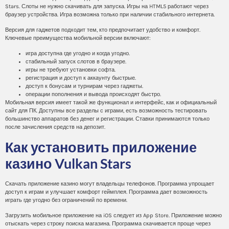
Stars. Слоты не нужно скачивать для запуска. Игры на HTML5 работают через
браузер устройства. Игра возможна только при наличии стабильного интернета.
Версия для гаджетов подходит тем, кто предпочитает удобство и комфорт.
Ключевые преимущества мобильной версии включают:
игра доступна где угодно и когда угодно.
стабильный запуск слотов в браузере.
игры не требуют установки софта.
регистрация и доступ к аккаунту быстрые.
доступ к бонусам и турнирам через гаджеты.
операции пополнения и вывода происходят быстро.
Мобильная версия имеет такой же функционал и интерфейс, как и официальный
сайт для ПК. Доступны все разделы с играми, есть возможность тестировать
большинство аппаратов без денег и регистрации. Ставки принимаются только
после зачисления средств на депозит.
Как установить приложение
казино Vulkan Stars
Скачать приложение казино могут владельцы телефонов. Программа упрощает
доступ к играм и улучшает комфорт геймплея. Программа дает возможность
играть где угодно без ограничений по времени.
Загрузить мобильное приложение на iOS следует из App Store. Приложение можно
отыскать через строку поиска магазина. Программа скачивается проще через