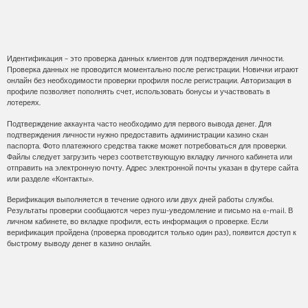
Верификация учетной
записи
Идентификация – это проверка данных клиентов для подтверждения личности.
Проверка данных не проводится моментально после регистрации. Новички играют
онлайн без необходимости проверки профиля после регистрации. Авторизация в
профиле позволяет пополнять счет, использовать бонусы и участвовать в
лотереях.
Подтверждение аккаунта часто необходимо для первого вывода денег. Для
подтверждения личности нужно предоставить администрации казино скан
паспорта. Фото платежного средства также может потребоваться для проверки.
Файлы следует загрузить через соответствующую вкладку личного кабинета или
отправить на электронную почту. Адрес электронной почты указан в футере сайта
или разделе «Контакты».
Верификация выполняется в течение одного или двух дней работы службы.
Результаты проверки сообщаются через пуш-уведомление и письмо на e-mail. В
личном кабинете, во вкладке профиля, есть информация о проверке. Если
верификация пройдена (проверка проводится только один раз), появится доступ к
быстрому выводу денег в казино онлайн.
Процесс регистрации в
казино Вулкан Старс