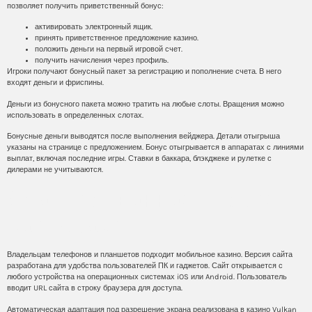
позволяет получить приветственный бонус:
активировать электронный ящик.
принять приветственное предложение казино.
положить деньги на первый игровой счет.
получить начисления через профиль.
Игроки получают бонусный пакет за регистрацию и пополнение счета. В него
входят деньги и фриспины.
Деньги из бонусного пакета можно тратить на любые слоты. Вращения можно
использовать в определенных слотах.
Бонусные деньги выводятся после выполнения вейджера. Детали отыгрыша
указаны на странице с предложением. Бонус отыгрывается в аппаратах с линиями
выплат, включая последние игры. Ставки в баккара, блэкджеке и рулетке с
дилерами не учитываются.
Адаптированная версия
сайта казино
Владельцам телефонов и планшетов подходит мобильное казино. Версия сайта
разработана для удобства пользователей ПК и гаджетов. Сайт открывается с
любого устройства на операционных системах iOS или Android. Пользователь
вводит URL сайта в строку браузера для доступа.
Автоматическая адаптация под разрешение экрана реализована в казино Vulkan