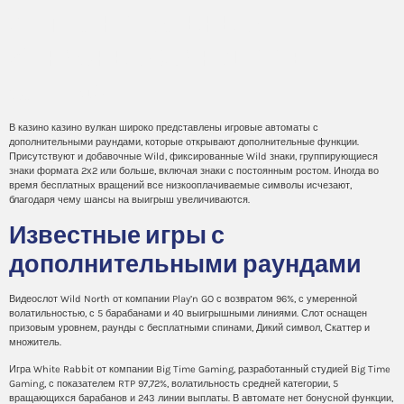
Дополнительные
бонусные функции в
слотах
В казино казино вулкан широко представлены игровые автоматы с
дополнительными раундами, которые открывают дополнительные функции.
Присутствуют и добавочные Wild, фиксированные Wild знаки, группирующиеся
знаки формата 2х2 или больше, включая знаки с постоянным ростом. Иногда во
время бесплатных вращений все низкооплачиваемые символы исчезают,
благодаря чему шансы на выигрыш увеличиваются.
Известные игры с
дополнительными раундами
Видеослот Wild North от компании Play’n GO с возвратом 96%, с умеренной
волатильностью, с 5 барабанами и 40 выигрышными линиями. Слот оснащен
призовым уровнем, раунды с бесплатными спинами, Дикий символ, Скаттер и
множитель.
Игра White Rabbit от компании Big Time Gaming, разработанный студией Big Time
Gaming, с показателем RTP 97,72%, волатильность средней категории, 5
вращающихся барабанов и 243 линии выплаты. В автомате нет бонусной функции,