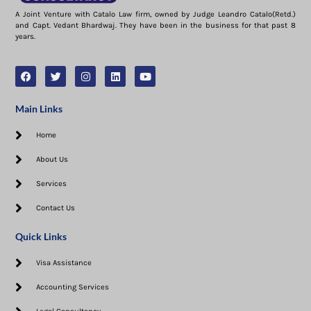
A Joint Venture with Catalo Law firm, owned by Judge Leandro Catalo(Retd.)
and Capt. Vedant Bhardwaj. They have been in the business for that past 8
years.
Main Links
Home
About Us
Services
Contact Us
Quick Links
Visa Assistance​
Accounting Services