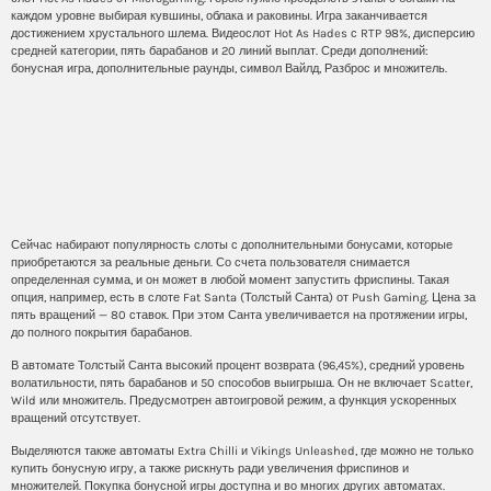
каждом уровне выбирая кувшины, облака и раковины. Игра заканчивается
достижением хрустального шлема. Видеослот Hot As Hades с RTP 98%, дисперсию
средней категории, пять барабанов и 20 линий выплат. Среди дополнений:
бонусная игра, дополнительные раунды, символ Вайлд, Разброс и множитель.
Бонусные игры, которые
можно купить или
выиграть
Сейчас набирают популярность слоты с дополнительными бонусами, которые
приобретаются за реальные деньги. Со счета пользователя снимается
определенная сумма, и он может в любой момент запустить фриспины. Такая
опция, например, есть в слоте Fat Santa (Толстый Санта) от Push Gaming. Цена за
пять вращений — 80 ставок. При этом Санта увеличивается на протяжении игры,
до полного покрытия барабанов.
В автомате Толстый Санта высокий процент возврата (96,45%), средний уровень
волатильности, пять барабанов и 50 способов выигрыша. Он не включает Scatter,
Wild или множитель. Предусмотрен автоигровой режим, а функция ускоренных
вращений отсутствует.
Выделяются также автоматы Extra Chilli и Vikings Unleashed, где можно не только
купить бонусную игру, а также рискнуть ради увеличения фриспинов и
множителей. Покупка бонусной игры доступна и во многих других автоматах.