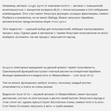
Например, автомат Jungle Spirit от компании NetEnt — автомат с повышенной
волатильностью, с процентом возврата 96,47, с пятью катушками и 243 победными
комбинациями. Этот слот имеет бонусную функцию, оснащен фриспинами, символ
Разброса и множитель, но не имеет Вайлда. Можно запускать барабаны
автоматически, предусмотрена опция «Fast spin».
Этот видеослот — хороший выбор для пользователей, любящих контролировать
процесс игры. Однако даже в автоматах с такими бонусами пользователи не могут
выбирать осознанно, так как процесс запускается наугад.
Слоты с покупкой
респинов
Respins (повторные вращения) на данный момент теряют популярность.
Оригинальной функцией выступает платный респин на конкретном барабане.
Функция применяется в видеослоте от Микрогейминг — слот Book Of Oz.
Тем не менее, функционал требует оплаты, поскольку каждый респин
оплачивается, и плата за спины разная.
Видеослот Book Of Oz — игровой автомат от Микрогейминг, имеет высокую
дисперсию, состоит из пяти катушек и десяти линий выплат. Бонусного раунда в
этом слоте нет, однако присутствуют бесплатные спины, символ Wild и Scatter.
Слот Книга Оз можно запускать в авто- и турбо-режиме.