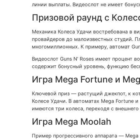
линии выплаты. Видеослот не имеет бонусн
Призовой раунд с Колес
Механика Колеса Удачи востребована в в
провайдеров до малоизвестных студий. Пл
многомиллионных. К примеру, автомат Gun
Видеослот Guns N’ Roses имеет процент во
содержит бонусный уровень, функцию бесп
Игра Mega Fortune и Meg
Ключевой приз — растущий джекпот, к ко
Колесе Удачи. В автоматах Mega Fortune 
имеются три колеса, переходя с внешнего 
Игра Mega Moolah
Пример прогрессивного аппарата — Mega M