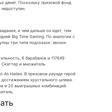
ых денег. Поскольку призовой фонд
 недоступен.
адания, и чем дальше он идет, тем
удией Big Time Gaming. По аналогии с
упны три типа подсказок: звонок
тильность, 6 барабанов и 117649
, Скаттер и множитель.
t As Hades. В призовом раунде герой
я достижением хрустального шлема.
нов и 20 выигрышных комбинаций.
житель.
рать