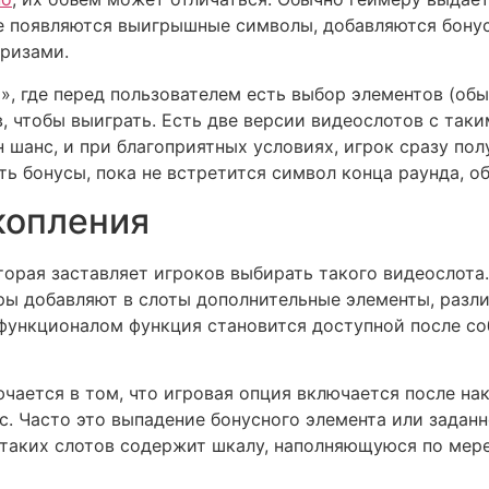
гре появляются выигрышные символы, добавляются бон
призами.
, где перед пользователем есть выбор элементов (обы
, чтобы выиграть. Есть две версии видеослотов с так
 шанс, и при благоприятных условиях, игрок сразу по
ь бонусы, пока не встретится символ конца раунда, 
копления
оторая заставляет игроков выбирать такого видеосло
ры добавляют в слоты дополнительные элементы, разл
 функционалом функция становится доступной после с
ючается в том, что игровая опция включается после н
с. Часто это выпадение бонусного элемента или заданн
таких слотов содержит шкалу, наполняющуюся по мере