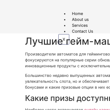
Home
About us
Services
Contact Us
Лучшие гейм-ма
X
Производители автоматов для геймингово
фокусируются на популярные серии обнов
инновационные продукты с исключительн
Большинство недавно выпущенных автомат
увлекательность слота, но и обеспечивае
бонусами и какие призовые опции в них ес
Какие призы доступн
Наиболее часто встречаются
онлайн кази