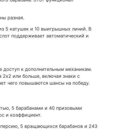
ны разная.
з 5 катушек и 10 выигрышных линий. В
ослот поддерживает автоматический и
е доступ к дополнительным механикам.
 2х2 или больше, включая знаки с
чет чего повышаются шансы на победу.
стью, 5 барабанами и 40 призовыми
ос и коэффициент.
исперсию, 5 вращающихся барабанов и 243