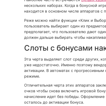
нескольких наборах. Когда в бонусной и
находится в основном числе аппаратов с 
Реже можно найти функции «Клик и Выбор»
пользователь выбирает один из предметов
предполагает, что пользователю дают один
должен дальше выбирать чтобы накапливат
Слоты с бонусами на
Эта черта выделяет слот среди других, к
уже недостаточно. Именно поэтому вендо
активации. В автоматах с прогрессивным
режиме.
Отличительная черта этих аппаратов закл
очков чтобы снова включить игровой бону
начисление идет без победы. Оформление 
осталось до активации бонуса.