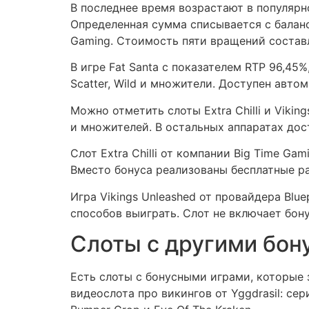
В последнее время возрастают в популяр
Определенная сумма списывается с баланс
Gaming. Стоимость пяти вращений составл
В игре Fat Santa с показателем RTP 96,45
Scatter, Wild и множители. Доступен авт
Можно отметить слоты Extra Chilli и Viki
и множителей. В остальных аппаратах дос
Слот Extra Chilli от компании Big Time G
Вместо бонуса реализованы бесплатные ра
Игра Vikings Unleashed от провайдера Blu
способов выиграть. Слот не включает бону
Слоты с другими бон
Есть слоты с бонусными играми, которые 
видеослота про викингов от Yggdrasil: сер