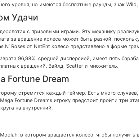
ого уровня, но имеются бесплатные раунды, знак Wild,
ом Удачи
идеослотах с призовыми играми. Эту механику реализу
ата за вращение колеса может быть разной, поскольк
s N’ Roses от NetEnt колесо представлено в форме гр
зврата 96,98%, средней дисперсией, имеет пять бараб
латных вращений, Вайлд, Scatter и множитель.
a Fortune Dream
торому стремится каждый геймер. Есть много случаев,
и Mega Fortune Dreams игроку предстоит пройти три эт
круга на внутренний.
oolah, в котором вращается колесо, чтобы получить 