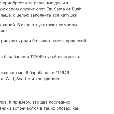
 приобрести за реальные деньги.
римером служит слот Fat Santa от Push
льше, с целью заполнить все катушки.
х линий. В игре отсутствуют символы
ин».
 и рискнуть ради большего числа вращений
ть барабанов и 117649 путей выигрыша.
атильностью, 6 барабанов и 117649
л Wild, Scatter и коэффициент.
ов. К примеру, это два последних
ханики встречаются в таких слотах, как: