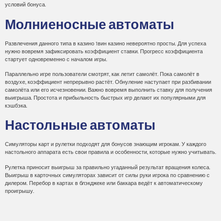
условий бонуса.
Молниеносные автоматы
Развлечения данного типа в казино 1вин казино невероятно просты. Для успеха
нужно вовремя зафиксировать коэффициент ставки. Прогресс коэффициента
стартует одновременно с началом игры.
Параллельно игре пользователи смотрят, как летит самолёт. Пока самолёт в
воздухе, коэффициент непрерывно растёт. Обнуление наступает при разбивании
самолёта или его исчезновении. Важно вовремя выполнить ставку для получения
выигрыша. Простота и прибыльность быстрых игр делают их популярными для
кэшбэка.
Настольные автоматы
Симуляторы карт и рулетки подходят для бонусов знающим игрокам. У каждого
настольного аппарата есть свои правила и особенности, которые нужно учитывать.
Рулетка приносит выигрыш за правильно угаданный результат вращения колеса.
Выигрыш в карточных симуляторах зависит от силы руки игрока по сравнению с
дилером. Перебор в картах в блэкджеке или баккара ведёт к автоматическому
проигрышу.
Как активировать