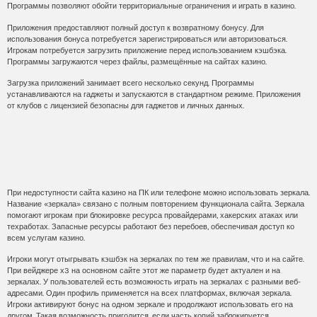
Программы позволяют обойти территориальные ограничения и играть в казино.
Приложения предоставляют полный доступ к возвратному бонусу. Для
использования бонуса потребуется зарегистрироваться или авторизоваться.
Игрокам потребуется загрузить приложение перед использованием кэшбэка.
Программы загружаются через файлы, размещённые на сайтах казино.
Загрузка приложений занимает всего несколько секунд. Программы
устанавливаются на гаджеты и запускаются в стандартном режиме. Приложения
от клубов с лицензией безопасны для гаджетов и личных данных.
Кэшбэк на дублирующих
платформах
При недоступности сайта казино на ПК или телефоне можно использовать зеркала.
Название «зеркала» связано с полным повторением функционала сайта. Зеркала
помогают игрокам при блокировке ресурса провайдерами, хакерских атаках или
техработах. Запасные ресурсы работают без перебоев, обеспечивая доступ ко
всем услугам казино.
Игроки могут отыгрывать кэшбэк на зеркалах по тем же правилам, что и на сайте.
При вейджере х3 на основном сайте этот же параметр будет актуален и на
зеркалах. У пользователей есть возможность играть на зеркалах с разными веб-
адресами. Один профиль применяется на всех платформах, включая зеркала.
Игроки активируют бонус на одном зеркале и продолжают использовать его на
другом. Такая возможность пригодится, если часть копий заблокируется.