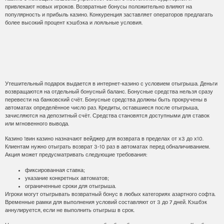
привлекают новых игроков. Возвратные бонусы положительно влияют на
популярность и прибыль казино. Конкуренция заставляет операторов предлагать
более высокий процент кэшбэка и лояльные условия.
Как проходит отыгрыш
бонуса
Утешительный подарок выдается в интернет-казино с условием отыгрыша. Деньги
возвращаются на отдельный бонусный баланс. Бонусные средства нельзя сразу
перевести на банковский счёт. Бонусные средства должны быть прокручены в
автоматах определённое число раз. Кредиты, оставшиеся после отыгрыша,
зачисляются на депозитный счёт. Средства становятся доступными для ставок
или мгновенного вывода.
Казино 1вин казино назначают вейджер для возврата в пределах от х3 до х10.
Клиентам нужно отыграть возврат 3-10 раз в автоматах перед обналичиванием.
Акция может предусматривать следующие требования:
фиксированная ставка;
указание конкретных автоматов;
ограниченные сроки для отыгрыша.
Игроки могут отыгрывать возвратный бонус в любых категориях азартного софта.
Временные рамки для выполнения условий составляют от 3 до 7 дней. Кэшбэк
аннулируется, если не выполнить отыгрыш в срок.