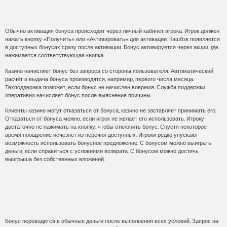
бонусное поощрение
Обычно активация бонуса происходит через личный кабинет игрока. Игрок должен
нажать кнопку «Получить» или «Активировать» для активации. Кэшбэк появляется
в доступных бонусах сразу после активации. Бонус активируется через акции, где
нажимается соответствующая кнопка.
Казино начисляет бонус без запроса со стороны пользователя. Автоматический
расчёт и выдача бонуса производятся, например, первого числа месяца.
Техподдержка поможет, если бонус не начислен вовремя. Служба поддержки
оперативно начисляет бонус после выяснения причины.
Клиенты казино могут отказаться от бонуса, казино не заставляет принимать его.
Отказаться от бонуса можно, если игрок не желает его использовать. Игроку
достаточно не нажимать на кнопку, чтобы отклонить бонус. Спустя некоторое
время поощрение исчезнет из перечня доступных. Игроки редко упускают
возможность использовать бонусное предложение. С бонусом можно выиграть
деньги, если справиться с условиями возврата. С бонусом можно достичь
выигрыша без собственных вложений.
Как обналичить кэшбэк в
казино 1вин казино
Бонус переводится в обычные деньги после выполнения всех условий. Запрос на