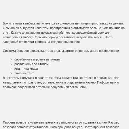
Как работает кэшбэк в
казино 1win зеркало
Бонус в виде кэшбэка начисляется за финансовые потери при ставках на деньги.
Обычно он выдается клиентам, проигравшим в автоматах больше, чем пришло на
счет. Казино анализирует показатели убытков за определённый срок для
начисления кэшбэка. Обычно период составляет неделю или месяц. Часть
заведений начисляет кэшбэк на ежедневной основе.
Система бонусов охватывает все виды азартного программного обеспечения:
барабанные игровые автоматы;
развлечения за столом;
игры типа краш;
лайв-контент.
В некоторых случаях в расчёт кэшбэка входят только ставки в слотах. Кэшбэк
начисляется по правилам, установленным отдельными казино. Информация о
правилах содержится в таблице бонусов или соглашении.
Формула процента бонуса
кэшбэка
Процент возврата устанавливается в зависимости от политики казино. Размер
возврата зависит от установленного процента бонуса. Часто процент возврата