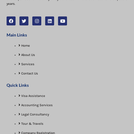
years.
Main Links
Home
About Us
Services
Contact Us
Quick Links
Visa Assistance​
Accounting Services
Legal Consultancy
Tour & Travels
Company Registration