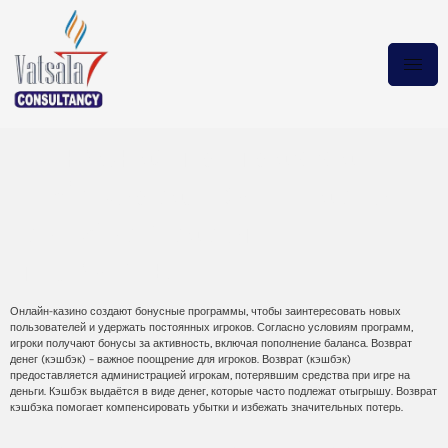
Бонусная программа
1win зеркало: что такое
кэшбэк и как его
получить
Онлайн-казино создают бонусные программы, чтобы заинтересовать новых
пользователей и удержать постоянных игроков. Согласно условиям программ,
игроки получают бонусы за активность, включая пополнение баланса. Возврат
денег (кэшбэк) – важное поощрение для игроков. Возврат (кэшбэк)
предоставляется администрацией игрокам, потерявшим средства при игре на
деньги. Кэшбэк выдаётся в виде денег, которые часто подлежат отыгрышу. Возврат
кэшбэка помогает компенсировать убытки и избежать значительных потерь.