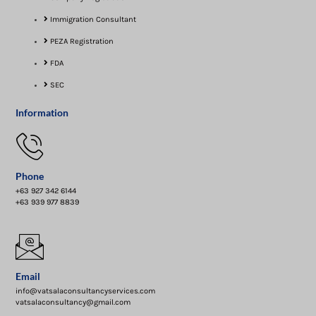
Immigration Consultant
PEZA Registration
FDA
SEC
Information
Phone
+63 927 342 6144
+63 939 977 8839
Email
info@vatsalaconsultancyservices.com
vatsalaconsultancy@gmail.com