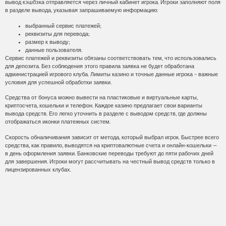
вывод кэшбэка отправляется через личный кабинет игрока. Игроки заполняют поля
в разделе вывода, указывая запрашиваемую информацию:
выбранный сервис платежей;
реквизиты для перевода;
размер к выводу;
данные пользователя.
Сервис платежей и реквизиты обязаны соответствовать тем, что использовались
для депозита. Без соблюдения этого правила заявка не будет обработана
администрацией игрового клуба. Лимиты казино и точные данные игрока – важные
условия для успешной обработки заявки.
Средства от бонуса можно вывести на пластиковые и виртуальные карты,
криптосчета, кошельки и телефон. Каждое казино предлагает свои варианты
вывода средств. Его легко уточнить в разделе с выводом средств, где должны
отображаться иконки платежных систем.
Скорость обналичивания зависит от метода, который выбрал игрок. Быстрее всего
средства, как правило, выводятся на криптовалютные счета и онлайн-кошельки —
в день оформления заявки. Банковские переводы требуют до пяти рабочих дней
для завершения. Игроки могут рассчитывать на честный вывод средств только в
лицензированных клубах.
Что еще предлагают
бонусные программы