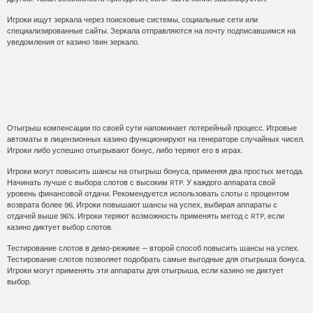
Игроки ищут зеркала через поисковые системы, социальные сети или
специализированные сайты. Зеркала отправляются на почту подписавшимся на
уведомления от казино 1вин зеркало.
Как выиграть с
утешительным бонусом
Отыгрыш компенсации по своей сути напоминает лотерейный процесс. Игровые
автоматы в лицензионных казино функционируют на генераторе случайных чисел.
Игроки либо успешно отыгрывают бонус, либо теряют его в играх.
Игроки могут повысить шансы на отыгрыш бонуса, применяя два простых метода.
Начинать лучше с выбора слотов с высоким RTP. У каждого аппарата свой
уровень финансовой отдачи. Рекомендуется использовать слоты с процентом
возврата более 96. Игроки повышают шансы на успех, выбирая аппараты с
отдачей выше 96%. Игроки теряют возможность применять метод с RTP, если
казино диктует выбор слотов.
Тестирование слотов в демо-режиме — второй способ повысить шансы на успех.
Тестирование слотов позволяет подобрать самые выгодные для отыгрыша бонуса.
Игроки могут применять эти аппараты для отыгрыша, если казино не диктует
выбор.
Leave a Reply