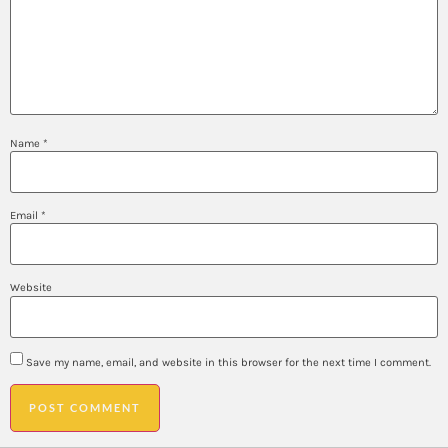
Name
*
Email
*
Website
Save my name, email, and website in this browser for the next time I comment.