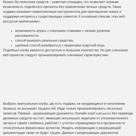
Казино без внесения средств – азартная площадка, что позволяет игрокам
возможность подключать презенты без привлечения личных средств. Такие
подарки называют маркетинговым инструментом для приглашения новых и
поддержки интереса у существующих клиентов. К основным плюсам этих веб-
ресурсов приписывают:
возможность играть с платными ставками с низким уровнем
рискованности;
способ выиграть реальные средства;
удобный способ разобраться с правилами азартной игры.
Подобные клубы имеются достаточно в большом количестве. Но для соискания
веб-проектов следует проанализировать ключевые характеристики.
Как подобрать казино кэт
казино с бонусами без
пополнения счета?
Выбрать виртуальные клубы, где есть подарки, не нуждающиеся в пополнении
баланса, не вызывает трудностей. Надо только проанализировать несколько
нюансов. Первый – разрешающие документы. Онлайн-клуб catcasino без перевода
денежных средств на счет, имеющие актуальную лицензию от уполномоченного
органа в сфере гэмблинга, работает с учетом справедливости и прозрачности
относительно финансовых аспектов. Увидеть информацию о разрешающей
документации также не будет трудно. Данные о разрешающих документах