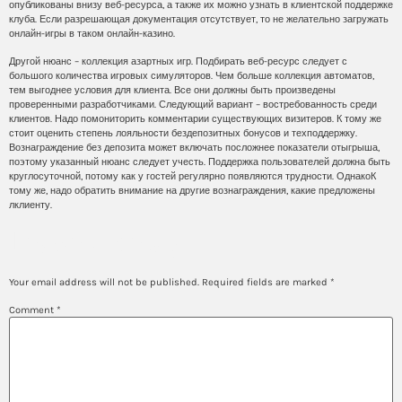
опубликованы внизу веб-ресурса, а также их можно узнать в клиентской поддержке
клуба. Если разрешающая документация отсутствует, то не желательно загружать
онлайн-игры в таком онлайн-казино.
Другой нюанс – коллекция азартных игр. Подбирать веб-ресурс следует с
большого количества игровых симуляторов. Чем больше коллекция автоматов,
тем выгоднее условия для клиента. Все они должны быть произведены
проверенными разработчиками. Следующий вариант – востребованность среди
клиентов. Надо помониторить комментарии существующих визитеров. К тому же
стоит оценить степень лояльности бездепозитных бонусов и техподдержку.
Вознаграждение без депозита может включать посложнее показатели отыгрыша,
поэтому указанный нюанс следует учесть. Поддержка пользователей должна быть
круглосуточной, потому как у гостей регулярно появляются трудности. ОднакоК
тому же, надо обратить внимание на другие вознаграждения, какие предложены
лклиенту.
Leave a Reply
Your email address will not be published.
Required fields are marked
*
Comment
*