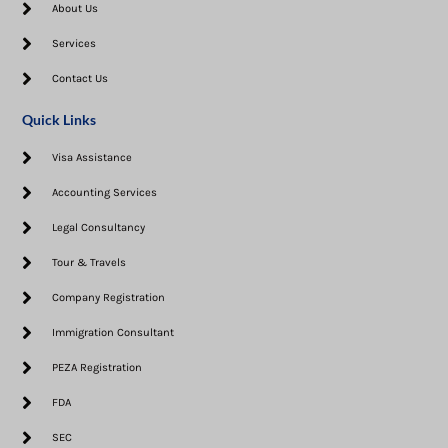
About Us
Services
Contact Us
Quick Links
Visa Assistance​
Accounting Services
Legal Consultancy
Tour & Travels
Company Registration
Immigration Consultant
PEZA Registration
FDA
SEC