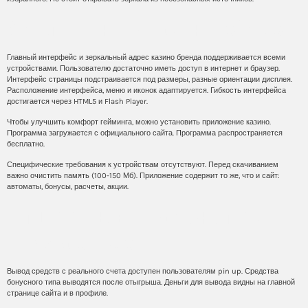
Адаптивное казино pin up
Главный интерфейс и зеркальный адрес казино бренда поддерживается всеми
устройствами. Пользователю достаточно иметь доступ в интернет и браузер.
Интерфейс страницы подстраивается под размеры, разные ориентации дисплея.
Расположение интерфейса, меню и иконок адаптируется. Гибкость интерфейса
достигается через HTML5 и Flash Player.
Чтобы улучшить комфорт гейминга, можно установить приложение казино.
Программа загружается с официального сайта. Программа распространяется
бесплатно.
Специфические требования к устройствам отсутствуют. Перед скачиванием
важно очистить память (100-150 Мб). Приложение содержит то же, что и сайт:
автоматы, бонусы, расчеты, акции.
Опции вывода денег из
клуба pin up
Вывод средств с реального счета доступен пользователям pin up. Средства
бонусного типа выводятся после отыгрыша. Деньги для вывода видны на главной
странице сайта и в профиле.