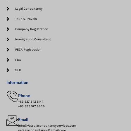
Legal Consultancy
Tour & Travels
Company Registration
Immigration Consultant
PEZA Registration
FDA
SEC
Information
Phone
+63 927 342 6144
+63 939 977 8839
Email
info@vatsalaconsultancyservices.com
vatsalaconsultancy@gmail.com