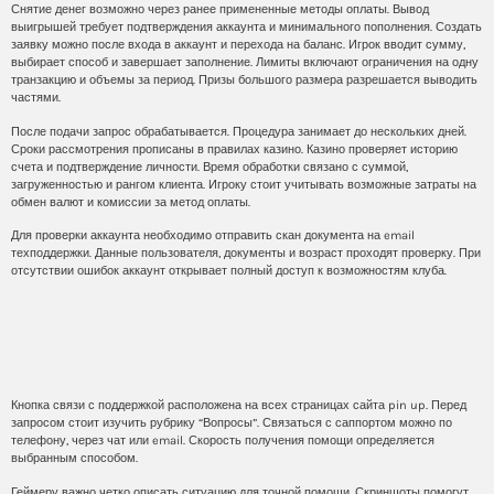
Снятие денег возможно через ранее примененные методы оплаты. Вывод
выигрышей требует подтверждения аккаунта и минимального пополнения. Создать
заявку можно после входа в аккаунт и перехода на баланс. Игрок вводит сумму,
выбирает способ и завершает заполнение. Лимиты включают ограничения на одну
транзакцию и объемы за период. Призы большого размера разрешается выводить
частями.
После подачи запрос обрабатывается. Процедура занимает до нескольких дней.
Сроки рассмотрения прописаны в правилах казино. Казино проверяет историю
счета и подтверждение личности. Время обработки связано с суммой,
загруженностью и рангом клиента. Игроку стоит учитывать возможные затраты на
обмен валют и комиссии за метод оплаты.
Для проверки аккаунта необходимо отправить скан документа на email
техподдержки. Данные пользователя, документы и возраст проходят проверку. При
отсутствии ошибок аккаунт открывает полный доступ к возможностям клуба.
Служба технической
поддержки
Кнопка связи с поддержкой расположена на всех страницах сайта pin up. Перед
запросом стоит изучить рубрику “Вопросы”. Связаться с саппортом можно по
телефону, через чат или email. Скорость получения помощи определяется
выбранным способом.
Геймеру важно четко описать ситуацию для точной помощи. Скриншоты помогут