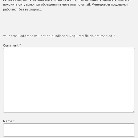
пояснить ситуацию при обращении в чате или по email. Менеджеры поддержки
работают без выходных.
Leave a Reply
Your email address will not be published.
Required fields are marked
*
Comment
*
Name
*