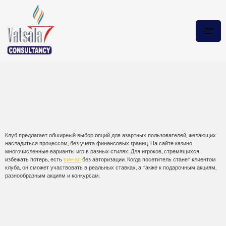
Игра в автоматы казино
пин ап в удобных
форматах
Клуб предлагает обширный выбор опций для азартных пользователей, желающих
насладиться процессом, без учета финансовых границ. На сайте казино
многочисленные варианты игр в разных стилях. Для игроков, стремящихся
избежать потерь, есть
пин-ап
без авторизации. Когда посетитель станет клиентом
клуба, он сможет участвовать в реальных ставках, а также к подарочным акциям,
разнообразным акциям и конкурсам.
Оценка безопасного
проверенного казино