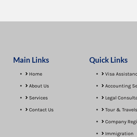
Main Links
Quick Links
Home
Visa Assistanc
About Us
Accounting Se
Services
Legal Consult
Contact Us
Tour & Travel
Company Regi
Immigration