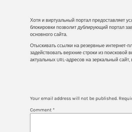
1х бет на 
Хотя и виртуальный портал предоставляет усл
блокировки позволит дублирующий портал зав
основного сайта.
Отыскивать ссылки на резервные интернет-пл
задействовать верхние строки из поисковой в
актуальных URL-адресов на зеркальный сайт, 
Leave a Repl
Your email address will not be published.
Requi
Comment
*