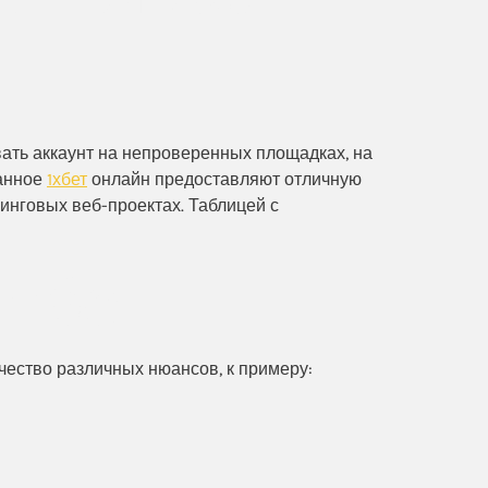
вать аккаунт на непроверенных площадках, на
ванное
1хбет
онлайн предоставляют отличную
инговых веб-проектах. Таблицей с
1хбет
чество различных нюансов, к примеру: