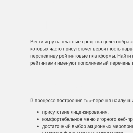
on-line
Вести игру на платные средства целесообразн
которых часто присутствует вероятность нар
перспективу рейтинговые платформы. Найти и
рейтингами именуют пополняемый перечень т
Как создает
В процессе построения Top-перечня наилучши
присутствие лицензирования;
комфортабельное меню игорного веб-пр
достаточный выбор акционных мероприя