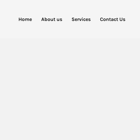
Home
About us
Services
Contact Us
 правилам
лять игорны
ные средства
анных cazin