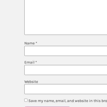
Name
*
Email
*
Website
Save my name, email, and website in this br