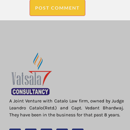
A Joint Venture with Catalo Law firm, owned by Judge
Leandro Catalo(Retd.) and Capt. Vedant Bhardwaj.
They have been in the business for that past 8 years.