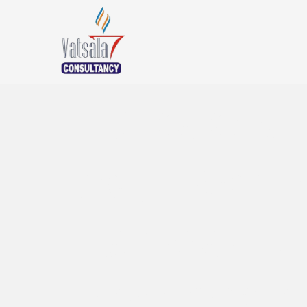
По каким
осуществ
на реаль
востребов