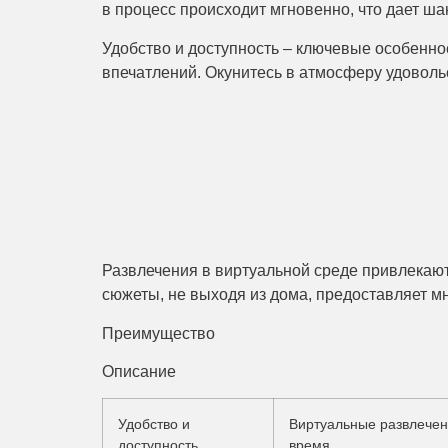
в процесс происходит мгновенно, что дает ш
Удобство и доступность – ключевые особенн
впечатлений. Окунитесь в атмосферу удоволь
Преимущест
автоматов 
Развлечения в виртуальной среде привлекают
сюжеты, не выходя из дома, предоставляет м
Преимущество
Описание
Удобство и
Виртуальные развлечен
доступность
время.