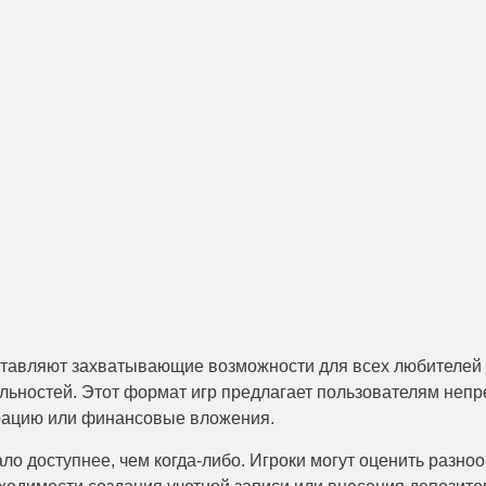
автоматы без
ости регист
о бесплатно 
авляют захватывающие возможности для всех любителей а
ьностей. Этот формат игр предлагает пользователям непр
страцию или финансовые вложения.
ло доступнее, чем когда-либо. Игроки могут оценить разноо