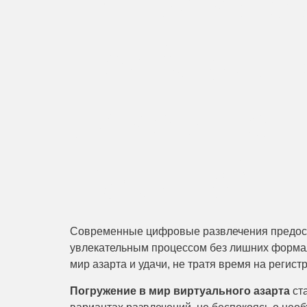
“Игровые 
необходим
совершенн
Казино”
Современные цифровые развлечения предост
увлекательным процессом без лишних формал
мир азарта и удачи, не тратя время на реги
Погружение в мир виртуального азарта
ста