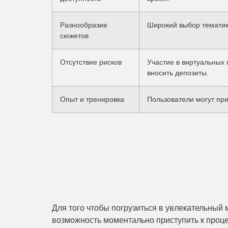
Разнообразие
Широкий выбор тематик 
сюжетов
Отсутствие рисков
Участие в виртуальных 
вносить депозиты.
Опыт и тренировка
Пользователи могут при
Как начать 
регистраци
Для того чтобы погрузиться в увлекательный
возможность моментально приступить к проц