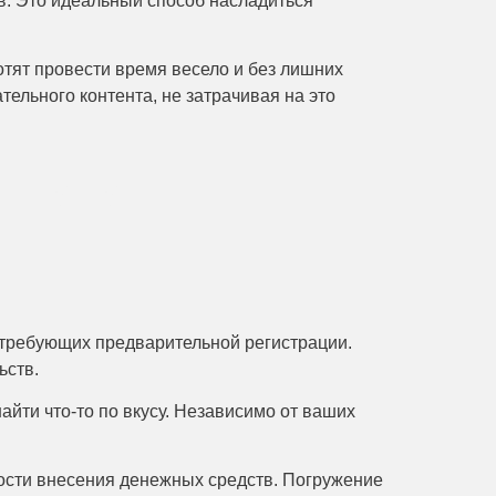
в. Это идеальный способ насладиться
отят провести время весело и без лишних
тельного контента, не затрачивая на это
тв в
 требующих предварительной регистрации.
ьств.
йти что-то по вкусу. Независимо от ваших
мости внесения денежных средств. Погружение