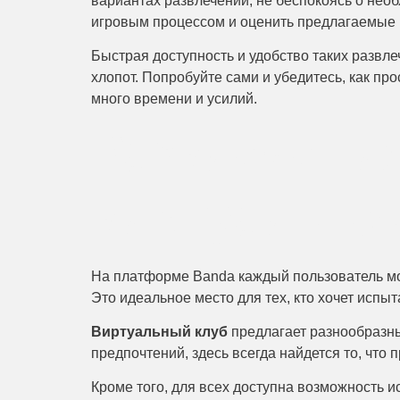
вариантах развлечений, не беспокоясь о нео
игровым процессом и оценить предлагаемые в
Быстрая доступность и удобство таких развл
хлопот. Попробуйте сами и убедитесь, как про
много времени и усилий.
Развлечения
виртуально
На платформе Banda каждый пользователь мо
Это идеальное место для тех, кто хочет испыт
Виртуальный клуб
предлагает разнообразны
предпочтений, здесь всегда найдется то, что
Кроме того, для всех доступна возможность 