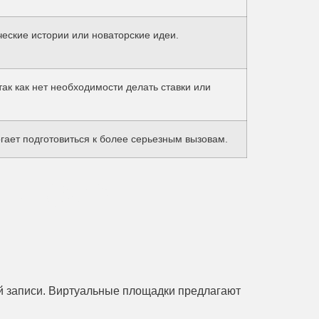
ческие истории или новаторские идеи.
ак как нет необходимости делать ставки или
огает подготовиться к более серьезным вызовам.
ты без
ой записи. Виртуальные площадки предлагают