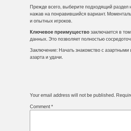
Прежде всего, выберите подходящий раздел н
нажав на понравившийся вариант. Моменталь
и опытных игроков.
Ключевое преимущество
заключается в то
данных. Это позволяет полностью сосредоточ
Заключение: Начать знакомство с азартными 
азарта и удачи.
Leave a Repl
Your email address will not be published.
Requir
Comment
*