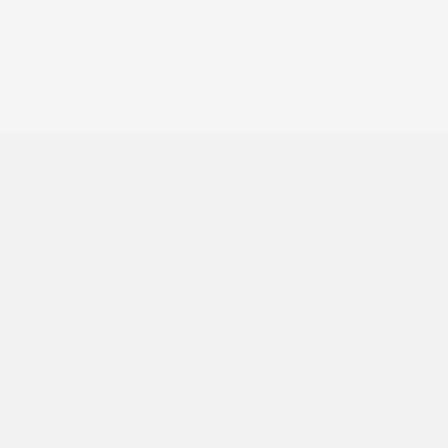
втоматы без
ии бесплатно