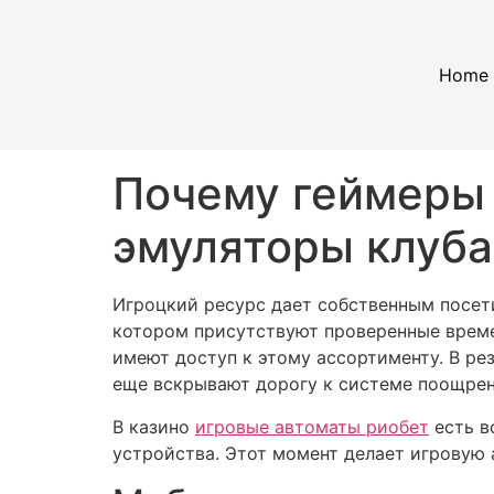
Home
Почему геймеры
эмуляторы клуба
Игроцкий ресурс дает собственным посет
котором присутствуют проверенные време
имеют доступ к этому ассортименту. В ре
еще вскрывают дорогу к системе поощрен
В казино
игровые автоматы риобет
есть в
устройства. Этот момент делает игровую 