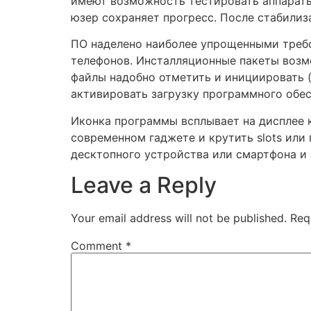
имеют возможность тестировать аппараты 
юзер сохраняет прогресс. После стабилиза
ПО наделено наиболее упрощенными требов
телефонов. Инсталляционные пакеты возмо
файлы надобно отметить и инициировать (н
активировать загрузку программного обес
Иконка программы всплывает на дисплее 
современном гаджете и крутить slots или
десктопного устройства или смартфона и
Leave a Reply
Your email address will not be published.
Req
Comment
*