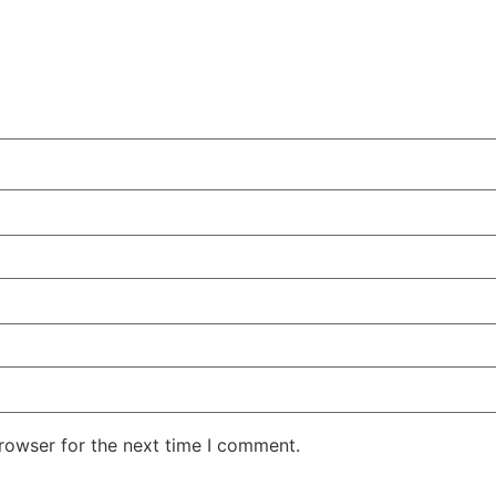
rowser for the next time I comment.