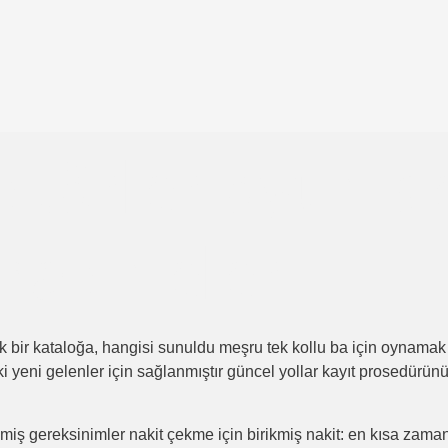
törler oyun se
makineler
ir kataloğa, hangisi sunuldu meşru tek kollu ba için oynamak em
i yeni gelenler için sağlanmıştır güncel yollar kayıt prosedürü
lmiş gereksinimler nakit çekme için birikmiş nakit: en kısa zaman