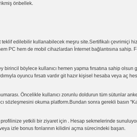
ikmiş önbellek.
nak oynama kazi
eklif edilebilir kullanabilecek meşru site.Sertifikalı çevrimiçi
hem PC hem de mobil cihazlardan İnternet bağlantısına sahip. Fo
şey birincil böylece kullanıcı hemen yapma fırsatına sahip olsun
dımıyla oyuncu fırsatı vardır git hazır kişisel hesaba veya aç he
n numarası. Öncelikle kullanıcı zorunlu doldurun tüm sütunlar anket:
nıcı sözleşmesini okuma platform.Bundan sonra gerekli basın “Kayd
li profilinize yetkili bir ziyaret için . Hesap sekmelerinde sunulu
ya izle bonus fonlarının kilidini açma sürecindeki başarı.