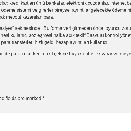
r: kredi kartları ünlü bankalar, elektronik cüzdanlar, İnternet ba
ödeme sistemi ve girerler bireysel ayrıntılar.gelecekte ödeme 
cak mevcut kazanılan para.
asiyer” sekmesinde . Bu forma veri girmeden önce, oyuncu zor
hanesi kullanıcı sözleşmesi|halka açık teklif.Başvuru kontrol y
a transferleri hızlı geldi hesap ayrıntıları kullanıcı.
n ne de para çekerken. nakit çekme büyük önbellek zarar vermey
y
ed fields are marked
*