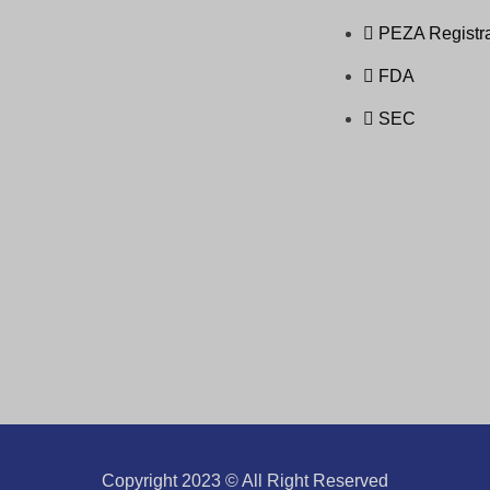
PEZA Registra
FDA
SEC
Copyright 2023 © All Right Reserved