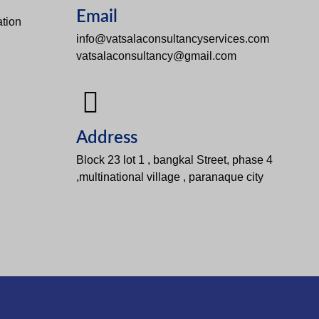
Email
tion
info@vatsalaconsultancyservices.com
vatsalaconsultancy@gmail.com
Address
Block 23 lot 1 , bangkal Street, phase 4
,multinational village , paranaque city