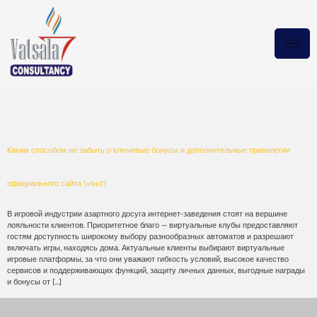
Category:
9080_ru
Каким способом не забыть о ключевые бонусы и дополнительные привилегии
официального сайта 1xbet?
В игровой индустрии азартного досуга интернет-заведения стоят на вершине
лояльности клиентов. Приоритетное благо — виртуальные клубы предоставляют
гостям доступность широкому выбору разнообразных автоматов и разрешают
включать игры, находясь дома. Актуальные клиенты выбирают виртуальные
игровые платформы, за что они уважают гибкость условий, высокое качество
сервисов и поддерживающих функций, защиту личных данных, выгодные награды
и бонусы от […]