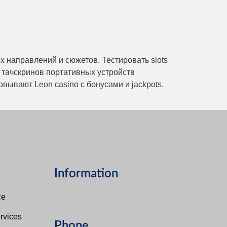
 направлений и сюжетов. Тестировать slots
и тачскринов портативных устройств
вывают Leon casino с бонусами и jackpots.
Information
e​
rvices
Phone