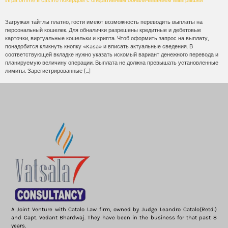
Игра online в casino покердом с оперативным обналичиванием выигрышей
Загружая тайтлы платно, гости имеют возможность переводить выплаты на
персональный кошелек. Для обналички разрешены кредитные и дебетовые
карточки, виртуальные кошельки и крипта. Чтоб оформить запрос на выплату,
понадобится кликнуть кнопку «Kasa» и вписать актуальные сведения. В
соответствующей вкладке нужно указать искомый вариант денежного перевода и
планируемую величину операции. Выплата не должна превышать установленные
лимиты. Зарегистрированные […]
A Joint Venture with Catalo Law firm, owned by Judge Leandro Catalo(Retd.)
and Capt. Vedant Bhardwaj. They have been in the business for that past 8
years.