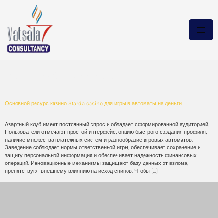
Category:
8800_ru
Основной ресурс казино Starda casino для игры в автоматы на деньги
Азартный клуб имеет постоянный спрос и обладает сформированной аудиторией.
Пользователи отмечают простой интерфейс, опцию быстрого создания профиля,
наличие множества платежных систем и разнообразие игровых автоматов.
Заведение соблюдает нормы ответственной игры, обеспечивает сохранение и
защиту персональной информации и обеспечивает надежность финансовых
операций. Инновационные механизмы защищают базу данных от взлома,
препятствуют внешнему влиянию на исход спинов. Чтобы […]