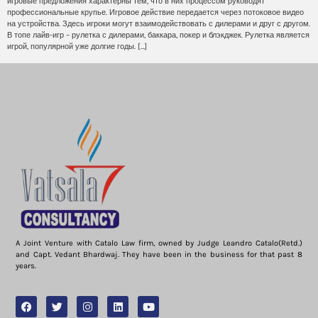
игровые предложения характерны тем, что в них процессом руководят
профессиональные крупье. Игровое действие передается через потоковое видео
на устройства. Здесь игроки могут взаимодействовать с дилерами и друг с другом.
В топе лайв-игр – рулетка с дилерами, баккара, покер и блэкджек. Рулетка является
игрой, популярной уже долгие годы. […]
A Joint Venture with Catalo Law firm, owned by Judge Leandro Catalo(Retd.)
and Capt. Vedant Bhardwaj. They have been in the business for that past 8
years.