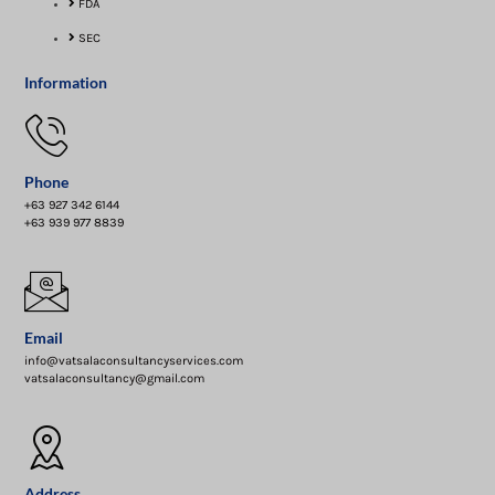
FDA
SEC
Information
Phone
+63 927 342 6144
+63 939 977 8839
Email
info@vatsalaconsultancyservices.com
vatsalaconsultancy@gmail.com
Address