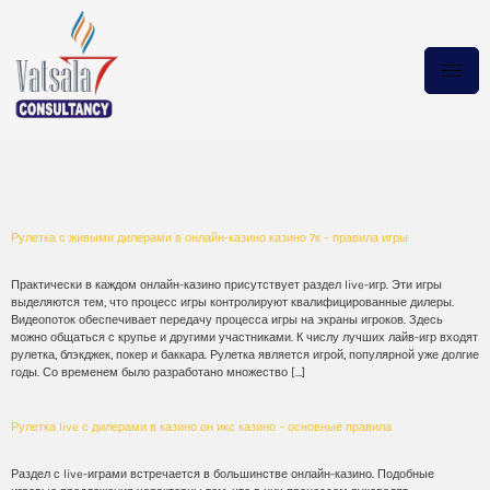
Category:
8150_wa
Рулетка с живыми дилерами в онлайн-казино казино 7к – правила игры
Практически в каждом онлайн-казино присутствует раздел live-игр. Эти игры
выделяются тем, что процесс игры контролируют квалифицированные дилеры.
Видеопоток обеспечивает передачу процесса игры на экраны игроков. Здесь
можно общаться с крупье и другими участниками. К числу лучших лайв-игр входят
рулетка, блэкджек, покер и баккара. Рулетка является игрой, популярной уже долгие
годы. Со временем было разработано множество […]
Рулетка live с дилерами в казино он икс казино – основные правила
Раздел с live-играми встречается в большинстве онлайн-казино. Подобные