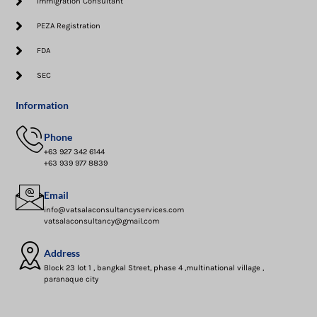
Immigration Consultant
PEZA Registration
FDA
SEC
Information
Phone
+63 927 342 6144
+63 939 977 8839
Email
info@vatsalaconsultancyservices.com
vatsalaconsultancy@gmail.com
Address
Block 23 lot 1 , bangkal Street, phase 4 ,multinational village ,
paranaque city