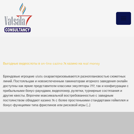
Category:
11275_ru
Выгодные видеослоты в on-line cazino 7к казино на real money
Брендовые игроцкие slots охарактеризовываются разноплановостью сюжетных
линий. Постояльцам и новоиспеченным гаминаторам игорного заведения онлайн
доступны как яркие представители классики эмуляторы 777, так и конфигурации с
прибыльными бонус-раундами, видеопокер, рулетки, турнирные состязания и
другие квесты. Впрочем максимальной востребованностью с завидным
постоянством обладают казино 7к с более простенькими стандартами геймплея и
бонус-функциями типа фриспинов или рисковой игры […]