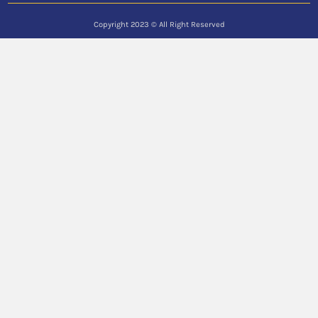
Copyright 2023 © All Right Reserved