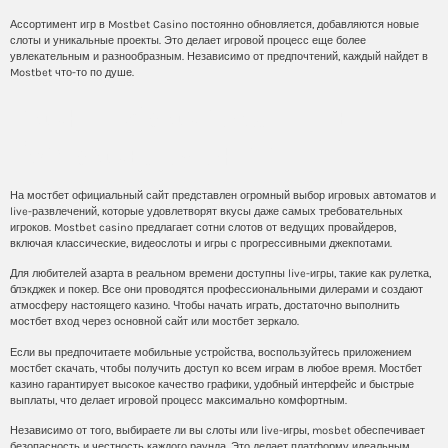
Ассортимент игр в Mostbet Casino постоянно обновляется, добавляются новые
слоты и уникальные проекты. Это делает игровой процесс еще более
увлекательным и разнообразным. Независимо от предпочтений, каждый найдет в
Mostbet что-то по душе.
Разнообразие слотов и
live-развлечений
На мостбет официальный сайт представлен огромный выбор игровых автоматов и
live-развлечений, которые удовлетворят вкусы даже самых требовательных
игроков. Mostbet casino предлагает сотни слотов от ведущих провайдеров,
включая классические, видеослоты и игры с прогрессивными джекпотами.
Для любителей азарта в реальном времени доступны live-игры, такие как рулетка,
блэкджек и покер. Все они проводятся профессиональными дилерами и создают
атмосферу настоящего казино. Чтобы начать играть, достаточно выполнить
мостбет вход через основной сайт или мостбет зеркало.
Если вы предпочитаете мобильные устройства, воспользуйтесь приложением
мостбет скачать, чтобы получить доступ ко всем играм в любое время. Мостбет
казино гарантирует высокое качество графики, удобный интерфейс и быстрые
выплаты, что делает игровой процесс максимально комфортным.
Независимо от того, выбираете ли вы слоты или live-игры, mosbet обеспечивает
безопасность и честность каждого раунда. Это делает платформу идеальным