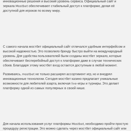
инновационные решения и высокий уровень сервиса. Официальный сайт и
зеркала Mostbet обеспечивают стабильный доступ к платформе, делая её
доступной для игроков по всему миру.
Как начинался путь
популярного бренда
С самого начала мостбет официальный сайт отличался удобным интерфейсом и
высокой надежностью. Это позволило бренду быстро выйти на международный
уровень. Для удобства пользователей были созданы мостбет зеркало, которые
обеспечивают бесперебойный доступ к платформе даже в случае технических
сбоев. Благодаря этому мостбет вход остается доступным в любой момент.
Развиваясь, mostbet не только расширял ассортимент игр, но и внедрял
инновационные технологии. Сегодня мостбет казино предлагает уникальные
возможности для любителей азарта, включая live-игры и турниры. Это делает
платформу одной из самых популярных в своей нише.
Особенности регистрации
на платформе
Для начала использования услуг платформы Mostbet, необходимо пройти простую
процедуру регистрации. Это можно сделать через мостбет официальный сайт или