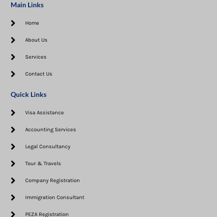
Main Links
Home
About Us
Services
Contact Us
Quick Links
Visa Assistance​
Accounting Services
Legal Consultancy
Tour & Travels
Company Registration
Immigration Consultant
PEZA Registration