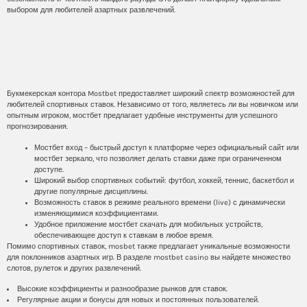
выбором для любителей азартных развлечений.
Спортивные ставки:
основные возможности
Букмекерская контора Mostbet предоставляет широкий спектр возможностей для
любителей спортивных ставок. Независимо от того, являетесь ли вы новичком или
опытным игроком, мостбет предлагает удобные инструменты для успешного
прогнозирования.
Мостбет вход – быстрый доступ к платформе через официальный сайт или
мостбет зеркало, что позволяет делать ставки даже при ограниченном
доступе.
Широкий выбор спортивных событий: футбол, хоккей, теннис, баскетбол и
другие популярные дисциплины.
Возможность ставок в режиме реального времени (live) с динамически
изменяющимися коэффициентами.
Удобное приложение мостбет скачать для мобильных устройств,
обеспечивающее доступ к ставкам в любое время.
Помимо спортивных ставок, mosbet также предлагает уникальные возможности
для поклонников азартных игр. В разделе mostbet casino вы найдете множество
слотов, рулеток и других развлечений.
Высокие коэффициенты и разнообразие рынков для ставок.
Регулярные акции и бонусы для новых и постоянных пользователей.