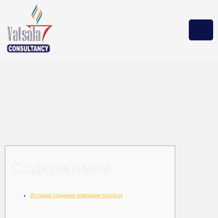
Mostbet букмекерская
контора и казино онлайн
Мостбет обзор и
преимущества
Содержимое
История создания компании Mostbet