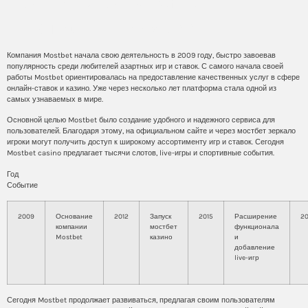
компании Mostbet
Компания Mostbet начала свою деятельность в 2009 году, быстро завоевав
популярность среди любителей азартных игр и ставок. С самого начала своей
работы Mostbet ориентировалась на предоставление качественных услуг в сфере
онлайн-ставок и казино. Уже через несколько лет платформа стала одной из
самых узнаваемых в мире.
Основной целью Mostbet было создание удобного и надежного сервиса для
пользователей. Благодаря этому, на официальном сайте и через мостбет зеркало
игроки могут получить доступ к широкому ассортименту игр и ставок. Сегодня
Mostbet casino предлагает тысячи слотов, live-игры и спортивные события.
Год
Событие
2009
Основание
2012
Запуск
2015
Расширение
2
компании
мостбет
функционала
Mostbet
казино
и
добавление
live-игр
Сегодня Mostbet продолжает развиваться, предлагая своим пользователям