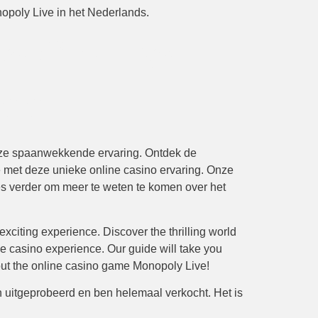
opoly Live in het Nederlands.
e Online
aal
deze spaanwekkende ervaring. Ontdek de
e met deze unieke online casino ervaring. Onze
Lees verder om meer te weten te komen over het
citing experience. Discover the thrilling world
ne casino experience. Our guide will take you
bout the online casino game Monopoly Live!
n uitgeprobeerd en ben helemaal verkocht. Het is