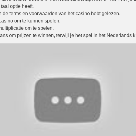
aal optie heeft.
en de terms en voorwaarden van het casino hebt gelezen.
 casino om te kunnen spelen.
multiplicatie om te spelen.
s om prijzen te winnen, terwijl je het spel in het Nederlands k