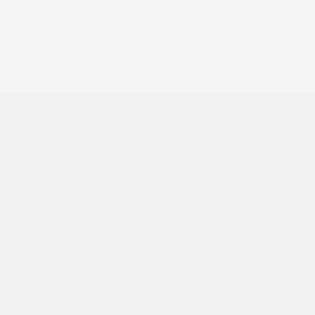
Speel Mon
Casino in
Gaan!