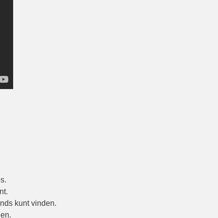
ne Casino
kunt spelen
s.
nt.
nds kunt vinden.
gen.