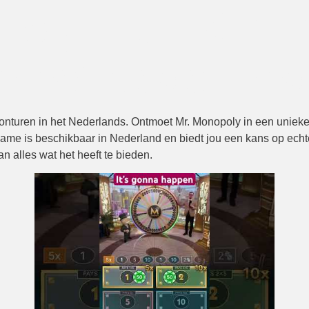
oly Live: Onli
n het Nederlan
nturen in het Nederlands. Ontmoet Mr. Monopoly in een unieke g
me is beschikbaar in Nederland en biedt jou een kans op echte 
 alles wat het heeft te bieden.