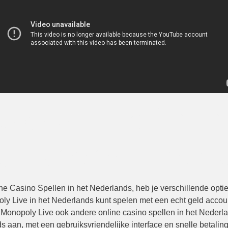
poly Live Onli
het Nederlands 
ne Casino Spellen in het Nederlands, heb je verschillende optie
ly Live in het Nederlands kunt spelen met een echt geld accou
 Monopoly Live ook andere online casino spellen in het Nederla
 aan, met een gebruiksvriendelijke interface en snelle betalin