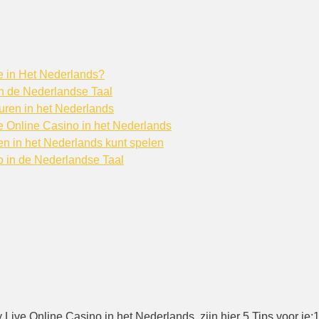
e in Het Nederlands?
n de Nederlandse Taal
uren in het Nederlands
e Online Casino in het Nederlands
n in het Nederlands kunt spelen
 in de Nederlandse Taal
Live Online 
 je in Het Ne
Live Online Casino in het Nederlands, zijn hier 5 Tips voor je: