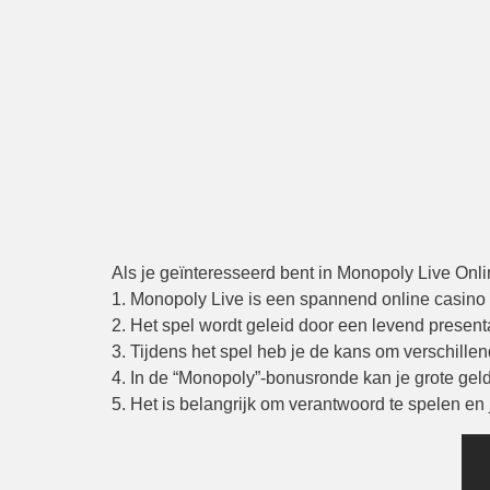
Alles wat j
Live Online
Als je geïnteresseerd bent in Monopoly Live Onli
1. Monopoly Live is een spannend online casino 
2. Het spel wordt geleid door een levend present
3. Tijdens het spel heb je de kans om verschill
4. In de “Monopoly”-bonusronde kan je grote ge
5. Het is belangrijk om verantwoord te spelen en