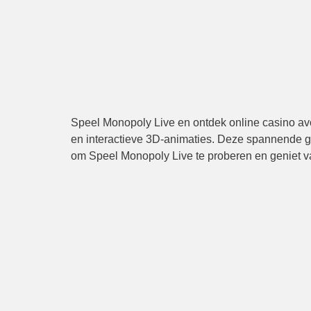
Speel Monop
Avonturen i
Speel Monopoly Live en ontdek online casino avo
en interactieve 3D-animaties. Deze spannende ga
om Speel Monopoly Live te proberen en geniet van