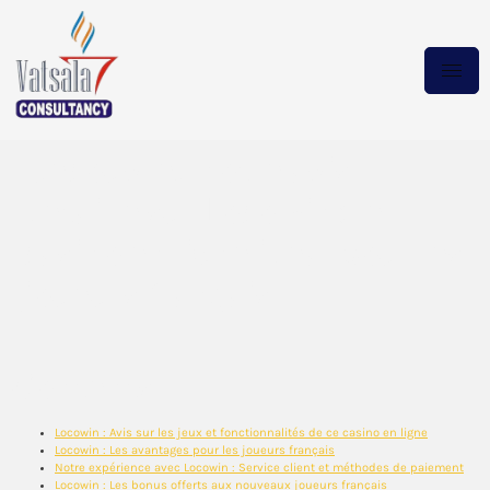
Découvrez notre avis
détaillé sur Locowin : le
casino en ligne idéal pour les
joueurs français
Contents
Locowin : Avis sur les jeux et fonctionnalités de ce casino en ligne
Locowin : Les avantages pour les joueurs français
Notre expérience avec Locowin : Service client et méthodes de paiement
Locowin : Les bonus offerts aux nouveaux joueurs français