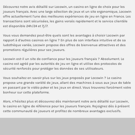
Découvrez notre avis détaillé sur Locowin, un casino en ligne de choix pour les
joueurs français. Avec une large sélection de jeux et un site ergonomique, Locowin
offre actuellement l’une des meilleures expériences de jeu en ligne en France. Les
transactions sont sécurisées, les gains versés rapidement et le service clientèle
est disponible 24h/24 et 7j/7.
Vous vous demandez peut-être quels sont les avantages à choisir Locowin par
rapport à d’autres casinos en ligne ? En plus de son interface intuitive et de sa
ludothèque variée, Locowin propose des offres de bienvenue attractives et des
promotions régulières pour ses joueurs.
Locowin est-il un site de confiance pour les joueurs français ? Absolument. Le
casino est agréé par les autorités de jeu en ligne et utilise des protocoles de
sécurité renforcés pour protéger les données de ses utilisateurs.
Vous souhaitez en savoir plus sur les jeux proposés par Locowin ? Le casino
propose une grande variété de jeux, allant des machines à sous aux jeux de table
en passant par le vidéo poker et les jeux en direct. Vous trouverez forcément votre
bonheur sur cette plateforme.
Alors, n’hésitez plus et découvrez dès maintenant notre avis détaillé sur Locowin,
le casino en ligne de référence pour les joueurs français. Rejoignez dès à présent
cette communauté de joueurs et profitez de nombreux avantages exclusifs.