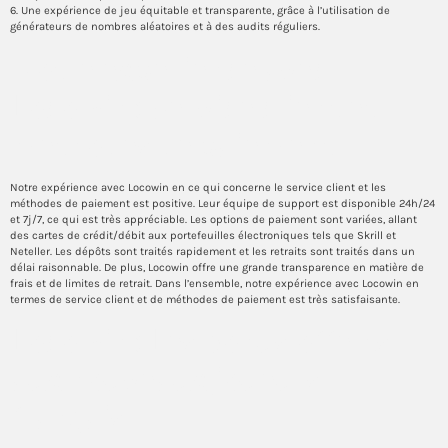
6. Une expérience de jeu équitable et transparente, grâce à l’utilisation de
générateurs de nombres aléatoires et à des audits réguliers.
Notre expérience avec
Locowin : Service client et
méthodes de paiement
Notre expérience avec Locowin en ce qui concerne le service client et les
méthodes de paiement est positive. Leur équipe de support est disponible 24h/24
et 7j/7, ce qui est très appréciable. Les options de paiement sont variées, allant
des cartes de crédit/débit aux portefeuilles électroniques tels que Skrill et
Neteller. Les dépôts sont traités rapidement et les retraits sont traités dans un
délai raisonnable. De plus, Locowin offre une grande transparence en matière de
frais et de limites de retrait. Dans l’ensemble, notre expérience avec Locowin en
termes de service client et de méthodes de paiement est très satisfaisante.
Locowin : Les bonus offerts
aux nouveaux joueurs
français