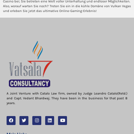
Casino bei; Sie betreten eine Welt voller Unterhaltung und endloser Möglichkeiten.
Also, worauf warten Sie noch? Treten Sie ein in die kühle Domäne von Vulkan Vegas
und erleben Sie jetzt das ultimative Online-Gaming-Erlebnis!
A Joint Venture with Catalo Law firm, owned by Judge Leandro Catalo(Retd.)
and Capt. Vedant Bhardwaj. They have been in the business for that past 8
years.