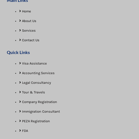
Main Links
Home
About Us
Services
Contact Us
Quick Links
Visa Assistance​
Accounting Services
Legal Consultancy
Tour & Travels
Company Registration
Immigration Consultant
PEZA Registration
FDA