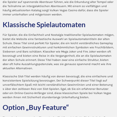
die Spieler auf spannende Abenteuer führen, wie die Erkundung alter Tempel oder
die Teilnahme an intergalaktischen Abenteuern. Mit einem so vielfältigen und
häufig aktualisierten Katalog sorgt Vulkan Vegas Casino dafür, dass die Spieler
immer unterhalten und mitgerissen werden.
Klassische Spielautomaten
Für Spieler, die die Einfachheit und Nostalgie traditioneller Spielautomaten mögen,
bietet die Website eine fantastische Auswahl an Spielautomatentiteln der alten
Schule. Diese Titel sind perfekt für Spieler, die ein leicht verständliches Gameplay
mit einfachen Gewinnstrukturen und herkömmlichen Symbolen wie Fruchtbildern,
Siebenen und Bars schätzen. Klassiker wie Mega Joker und Fire Joker werden oft
bevorzugt und bieten eine Reise in die Vergangenheit, die an die Spielautomaten
der alten Schule erinnert. Diese Titel haben zwar eine einfache Struktur, bieten
aber oft hohe Auszahlungspotenziale, was sie genauso spannend macht wie ihre
aktuellen Alternativen.
Klassische Slot-Titel werden häufig von denen bevorzugt, die eine einfachere und
konsistentere Spielsitzung bevorzugen. Der Schwerpunkt dieser Titel liegt auf
unverfälschtem Spaß mit leicht verständlichen Gewinnlinien und einer Betonung
s über den zeitlosen Reiz von Slot-Spielen. Egal, ob Sie ein erfahrener Benutzer
oder ein Online-Casino-Anfänger sind, diese klassischen Spiele bei Vulkan Vegas
werden Ihnen mit Sicherheit stundenlange Unterhaltung bieten.
Option „Buy Feature“