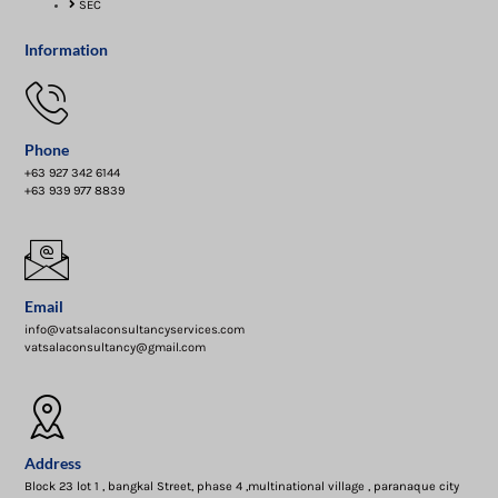
SEC
Information
Phone
+63 927 342 6144
+63 939 977 8839
Email
info@vatsalaconsultancyservices.com
vatsalaconsultancy@gmail.com
Address
Block 23 lot 1 , bangkal Street, phase 4 ,multinational village , paranaque city