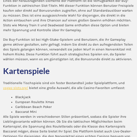
Eines der herausragenden Elemente der Plattform ist die Verfügbarkeit der Buy-
Funktion in zahlreichen Slot-Titeln. Mit dieser Funktion können Benutzer Freispiele
kaufen oder direkt auf Bonusrunden zugreifen, ohne auf Standardauslöser warten
zu müssen. Dies ist eine ausgezeichnete Wahl für diejenigen, die direkt in die
Action eintauchen und ihre Chancen auf einen großen Gewinn erhöhen möchten.
Slots wie Money Train II und Deadwood Game enthalten diese Option und bieten
mehr Spannung und Kontrolle über Ihr Gameplay.
Die Buy-Funktion ist bei High-Stake-Spielern und Benutzern, die ihr Gameplay
gerne aktiver gestalten, sehr gefragt. Indem Sie direkt zu den aufregendsten Teilen
des Spiels gelangen können, verwandelt sie jeden Wurf in einen Nervenkitzel mit
hohem Risiko. Diese Funktion führt auch strategisches Spielen ein, da Spieler
wählen müssen, wann es am günstigsten ist, die Bonusrunde direkt zu aktivieren.
Kartenspiele
Traditionelle Tischspiele sind ein fester Bestandteil jeder Spielplattform, und
vegas-slots.org/
bietet eine große Auswahl, die alle Casino-Favoriten umfasst:
Blackjack
European Roulette Xmas
Caribbean Beach Poker
Baccarat Mini
Alle Spiele werden in verschiedenen Stilen präsentiert, sodass die Spieler ihre
Lieblingsvariante wählen können. Ob Sie die taktischen Möglichkeiten beim
Kartenspiel, die Spannung des Rouletterads oder die Klasse des Kartenspiels
Baccarat mögen, diese Seite bietet Ihr Spiel. Die Plattform bietet auch Live-Dealer-
Optionen für diejenigen, die den Nervenkitzel eines echten Casinos bequem von