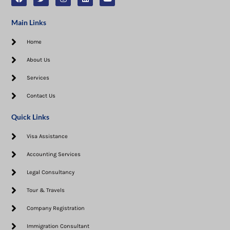
Main Links
Home
About Us
Services
Contact Us
Quick Links
Visa Assistance​
Accounting Services
Legal Consultancy
Tour & Travels
Company Registration
Immigration Consultant