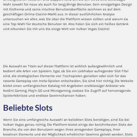
Wahl sowohl für neue als auch für langjährige Benutzer. Sein einzigartiges Design
mit Eisthema und seine intuitive Benutzeroberfläche zeichnen es auf dem
geschäftigen Online-Casino-Markt aus. In dieser ausführlichen Analyse
untersuchen wir alles, was Sie über die Plattform wissen sollten und warum sie
eine Top-Wahl für deutsche Benutzer ist. Also holen Sie sich ein heißes Getränk
und erkunden Sie mit uns die eisige Welt von Vulkan Vegas Casino!
Casino-Spiele bei Vulkan
Vegas
Die Auswahl an Titeln auf dieser Plattform ist wirklich außergewöhnlich und
bedient alle Arten von Spielern. Egal, ob Sie ein Liebhaber aufregender Slot-Titel
sind, die strategischen Elemente von Tischspielen genießen oder sich für das
rasante Gameplay von Insta-Spielen entscheiden, Sie sind hier richtig. Die Website
bietet einen umfangreichen Katalog mit Angeboten erstklassiger Anbieter wie
NetEnt Gaming, Play’n GO und Microgaming, sodass Sie Zugriff auf hervorragende
Spielerlebnisse und endlose Gewinnchancen haben.
Beliebte Slots
Wenn Sie eine umfangreiche Auswahl an beliebten Slots benötigen, sind Sie bei
Vulkan Vegas genau richtig. Die Plattform bietet einige der berühmtesten Slots der
Branche, die von den Benutzern wegen ihres anregenden Gameplays, ihrer
kreativen Elemente und der Möglichkeit erheblicher Gewinne geliebt werden. Slots