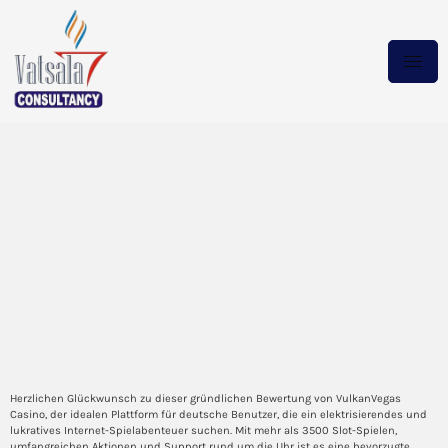
Vulkan Vegas: Führende
Spiele und Boni für deutsche
Spieler!
Vulkan Vegas: Führende
Spiele und Boni für deutsche
Spieler!
Herzlichen Glückwunsch zu dieser gründlichen Bewertung von VulkanVegas
Casino, der idealen Plattform für deutsche Benutzer, die ein elektrisierendes und
lukratives Internet-Spielabenteuer suchen. Mit mehr als 3500 Slot-Spielen,
umfangreichen Aktionen und Support rund um die Uhr ist es eine bevorzugte