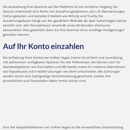
Die Auszahlung Ihrer Gewinne auf der Plattform ist ein einfacher Vorgang. Der
Service unterstützt eine Reihe von Auszahlungsoptionen, wie z. B. Überweisungen,
Zahlungskarten und beliebte E-Wallets wie Mifinity und Trustly. Die
Auszahlungsdauer hängt von der gewählten Methode ab, aber VulkanVegas Casino
bemüht sich, alle Transaktionen innerhalb eines 24-Stunden-Zeitraums
abzuwickeln. Dies garantiert, dass Sie Ihre Gewinne ohne unnötige Verzögerungen
genießen können.
Auf Ihr Konto einzahlen
Die Aufladung Ihres Kontos bei Vulkan Vegas Casino ist einfach und zuverlässig,
mit zahlreichen verfügbaren Optionen für alle Präferenzen. Sie können sich für
Standardoptionen wie Visa-Karten und MC-Karten sowie für moderne Alternativen
wie Paysafecard und E-Wallet-Lösungen wie Skrill entscheiden. Alle Zahlungen
werden durch eine hochgradige Verschlüsselung geschützt, sodass Ihre
persönlichen und finanziellen Daten immer sicher sind.
Spielen Sie Ihr Fa
Spiele über PC und
Smartphone spielen!
Eine der Hauptattraktionen von Vulkan Vegas ist die einwandfreie Unterstützung