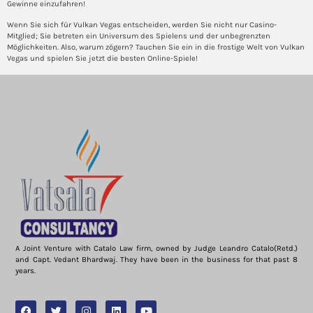
Gewinne einzufahren!
Wenn Sie sich für Vulkan Vegas entscheiden, werden Sie nicht nur Casino-
Mitglied; Sie betreten ein Universum des Spielens und der unbegrenzten
Möglichkeiten. Also, warum zögern? Tauchen Sie ein in die frostige Welt von Vulkan
Vegas und spielen Sie jetzt die besten Online-Spiele!
A Joint Venture with Catalo Law firm, owned by Judge Leandro Catalo(Retd.)
and Capt. Vedant Bhardwaj. They have been in the business for that past 8
years.