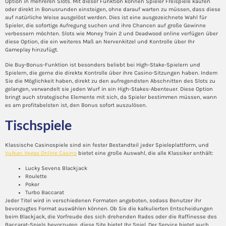
Option in mehreren Slots. Mit dieser Funktion können Spieler Freispiele kaufen
oder direkt in Bonusrunden einsteigen, ohne darauf warten zu müssen, dass diese
auf natürliche Weise ausgelöst werden. Dies ist eine ausgezeichnete Wahl für
Spieler, die sofortige Aufregung suchen und ihre Chancen auf große Gewinne
verbessern möchten. Slots wie Money Train 2 und Deadwood online verfügen über
diese Option, die ein weiteres Maß an Nervenkitzel und Kontrolle über Ihr
Gameplay hinzufügt.
Die Buy-Bonus-Funktion ist besonders beliebt bei High-Stake-Spielern und
Spielern, die gerne die direkte Kontrolle über ihre Casino-Sitzungen haben. Indem
Sie die Möglichkeit haben, direkt zu den aufregendsten Abschnitten des Slots zu
gelangen, verwandelt sie jeden Wurf in ein High-Stakes-Abenteuer. Diese Option
bringt auch strategische Elemente mit sich, da Spieler bestimmen müssen, wann
es am profitabelsten ist, den Bonus sofort auszulösen.
Tischspiele
Klassische Casinospiele sind ein fester Bestandteil jeder Spieleplattform, und
Vulkan Vegas Online Casino
bietet eine große Auswahl, die alle Klassiker enthält:
Lucky Sevens Blackjack
Roulette
Poker
Turbo Baccarat
Jeder Titel wird in verschiedenen Formaten angeboten, sodass Benutzer ihr
bevorzugtes Format auswählen können. Ob Sie die kalkulierten Entscheidungen
beim Blackjack, die Vorfreude des sich drehenden Rades oder die Raffinesse des
Baccarat-Spiels bevorzugen, diese Site bietet Ihr Spiel. Der Service bietet auch