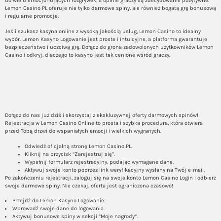
do wielu emocjonujących rozgrywek, a opinie graczy są zdecydowanie pozytywne.
Lemon Casino PL oferuje nie tylko darmowe spiny, ale również bogatą grę bonusową
i regularne promocje.
Jeśli szukasz kasyna online z wysoką jakością usług, Lemon Casino to idealny
wybór. Lemon Kasyno Logowanie jest proste i intuicyjne, a platforma gwarantuje
bezpieczeństwo i uczciwą grę. Dołącz do grona zadowolonych użytkowników Lemon
Casino i odkryj, dlaczego to kasyno jest tak cenione wśród graczy.
Zarejestruj się i odbierz
darmowe spiny
Dołącz do nas już dziś i skorzystaj z ekskluzywnej oferty darmowych spinów!
Rejestracja w Lemon Casino Online to prosta i szybka procedura, która otwiera
przed Tobą drzwi do wspaniałych emocji i wielkich wygranych.
Odwiedź oficjalną stronę Lemon Casino PL.
Kliknij na przycisk “Zarejestruj się”.
Wypełnij formularz rejestracyjny, podając wymagane dane.
Aktywuj swoje konto poprzez link weryfikacyjny wysłany na Twój e-mail.
Po zakończeniu rejestracji, zaloguj się na swoje konto Lemon Casino Login i odbierz
swoje darmowe spiny. Nie czekaj, oferta jest ograniczona czasowo!
Przejdź do Lemon Kasyno Logowanie.
Wprowadź swoje dane do logowania.
Aktywuj bonusowe spiny w sekcji “Moje nagrody”.