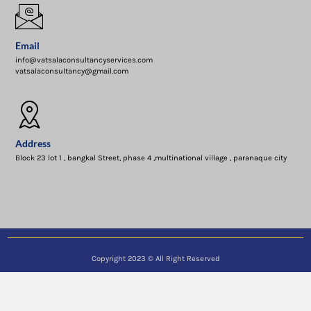
Email
info@vatsalaconsultancyservices.com
vatsalaconsultancy@gmail.com
Address
Block 23 lot 1 , bangkal Street, phase 4 ,multinational village , paranaque city
Copyright 2023 © All Right Reserved