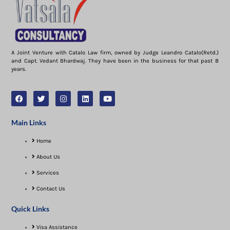
A Joint Venture with Catalo Law firm, owned by Judge Leandro Catalo(Retd.)
and Capt. Vedant Bhardwaj. They have been in the business for that past 8
years.
Main Links
Home
About Us
Services
Contact Us
Quick Links
Visa Assistance​