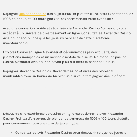
Tours Gratuits
Rejoignez
alexander casino
dès aujourd’hui et profitez d’une offre exceptionnelle :
100€ de bonus et 100 tours gratuits pour commencer votre aventure !
Avec une connexion rapide et sécurisée via Alexander Casino Connexion, vous
accédez à un univers de divertissement en ligne. Consultez les Alexander Casino
Avis pour découvrir ce que les joueurs pensent de cette plateforme
incontournable.
Explorez Casino en Ligne Alexander et découvrez des jeux exclusifs, des
promotions incroyables et un service clientèle de qualité. Ne manquez pas les
Casino Alexander Avis pour en savoir plus sur cette expérience unique.
Rejoignez Alexandre Casino ou Alexandercasino et vivez des moments
inoubliables avec un bonus de bienvenue qui vous fera gagner dès le départ !
Bienvenue chez Alexander
Casino
Découvrez une expérience de casino en ligne exceptionnelle avec Alexander
Casino. Profitez d’un bonus de bienvenue généreux de 100€ + 100 tours gratuits
pour commencer votre aventure de jeu en ligne.
Consultez les avis Alexander Casino pour découvrir ce que les joueurs