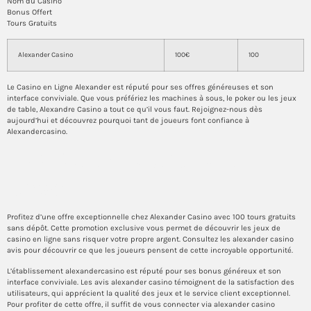
Nom du Casino
Bonus Offert
Tours Gratuits
Alexander Casino
100€
100
Le Casino en Ligne Alexander est réputé pour ses offres généreuses et son
interface conviviale. Que vous préfériez les machines à sous, le poker ou les jeux
de table, Alexandre Casino a tout ce qu’il vous faut. Rejoignez-nous dès
aujourd’hui et découvrez pourquoi tant de joueurs font confiance à
Alexandercasino.
100 Tours Gratuits Sans
Dépôt
Profitez d’une offre exceptionnelle chez Alexander Casino avec 100 tours gratuits
sans dépôt. Cette promotion exclusive vous permet de découvrir les jeux de
casino en ligne sans risquer votre propre argent. Consultez les alexander casino
avis pour découvrir ce que les joueurs pensent de cette incroyable opportunité.
L’établissement alexandercasino est réputé pour ses bonus généreux et son
interface conviviale. Les avis alexander casino témoignent de la satisfaction des
utilisateurs, qui apprécient la qualité des jeux et le service client exceptionnel.
Pour profiter de cette offre, il suffit de vous connecter via alexander casino