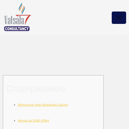
Alexander Casino Offre
Spéciale 100€ Bonus et 100
Tours Gratuits
Содержимое
Bienvenue chez Alexander Casino
Bonus de 100€ offert