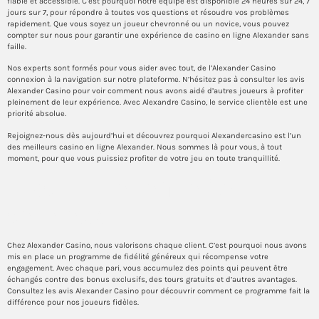
fiable et accessible. C’est pourquoi notre équipe est disponible 24 heures sur 24, 7
jours sur 7, pour répondre à toutes vos questions et résoudre vos problèmes
rapidement. Que vous soyez un joueur chevronné ou un novice, vous pouvez
compter sur nous pour garantir une expérience de casino en ligne Alexander sans
faille.
Nos experts sont formés pour vous aider avec tout, de l’Alexander Casino
connexion à la navigation sur notre plateforme. N’hésitez pas à consulter les avis
Alexander Casino pour voir comment nous avons aidé d’autres joueurs à profiter
pleinement de leur expérience. Avec Alexandre Casino, le service clientèle est une
priorité absolue.
Rejoignez-nous dès aujourd’hui et découvrez pourquoi Alexandercasino est l’un
des meilleurs casino en ligne Alexander. Nous sommes là pour vous, à tout
moment, pour que vous puissiez profiter de votre jeu en toute tranquillité.
Programme de fidélité
généreux
Chez Alexander Casino, nous valorisons chaque client. C’est pourquoi nous avons
mis en place un programme de fidélité généreux qui récompense votre
engagement. Avec chaque pari, vous accumulez des points qui peuvent être
échangés contre des bonus exclusifs, des tours gratuits et d’autres avantages.
Consultez les avis Alexander Casino pour découvrir comment ce programme fait la
différence pour nos joueurs fidèles.