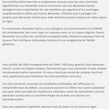
Pour profiter pleinement de ce programme, assurez-vous de vous connecter
régulièrement sur Alexander Casino connexion. Les avis Alexander Casino
témoignent de la satisfaction de nos membres, qui apprécient les avantages
supplémentaires offerts par Casino Alexander. N’hésitez pas à partager vos
propres avis Alexander Casino pour aider d’autres joueurs à découvrir notre casino
en ligne.
En choisissant Alexander Casino, vous rejoignez une communauté où la fidélité
est récompensée. Que vous soyez un nouveau venu ou un joueur régulier, Casino
Alexander vous offre des conditions exceptionnelles. Découvrez pourquoi tant de
joueurs font confiance à Alexandre Casino et à son programme de fidélité
généreux.
Comment profiter de l’offre
Pour profiter de l’offre exceptionnelle de 100€ + 100 tours gratuits chez Alexander
Casino, suivez ces étapes simples. Commencez par vous connecter à votre compte
via alexander casino connexion. Si vous n’avez pas encore de compte, inscrivez-
vous rapidement pour bénéficier de cette promotion exclusive.
Une fois connecté, consultez les conditions d’utilisation de l’offre pour en
comprendre tous les détails. Les joueurs peuvent se référer aux casino alexander
avis pour avoir une idée de l’expérience utilisateur avant de commencer. Les avis
alexander casino sont un excellent moyen de se faire une opinion sur
alexandercasino.
Pour une expérience optimale, assurez-vous de jouer sur le casino en ligne