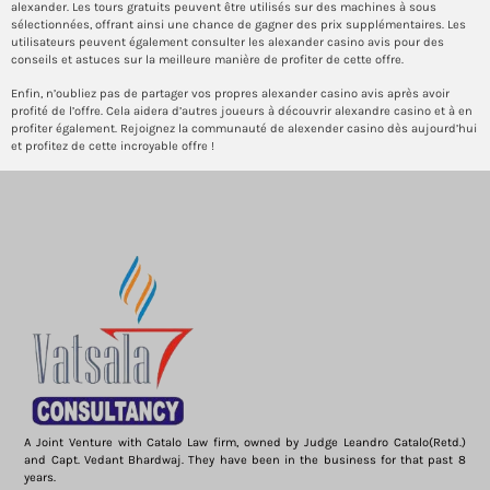
alexander. Les tours gratuits peuvent être utilisés sur des machines à sous
sélectionnées, offrant ainsi une chance de gagner des prix supplémentaires. Les
utilisateurs peuvent également consulter les alexander casino avis pour des
conseils et astuces sur la meilleure manière de profiter de cette offre.
Enfin, n’oubliez pas de partager vos propres alexander casino avis après avoir
profité de l’offre. Cela aidera d’autres joueurs à découvrir alexandre casino et à en
profiter également. Rejoignez la communauté de alexender casino dès aujourd’hui
et profitez de cette incroyable offre !
A Joint Venture with Catalo Law firm, owned by Judge Leandro Catalo(Retd.)
and Capt. Vedant Bhardwaj. They have been in the business for that past 8
years.