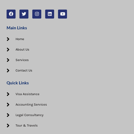
Main Links
Home
About Us
Services
Contact Us
Quick Links
Visa Assistance​
Accounting Services
Legal Consultancy
Tour & Travels