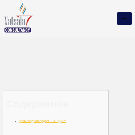
PokerDom промокод
2024: актуальные
предложения для новых
игроков
Содержимое
промокод покердом – Telegram