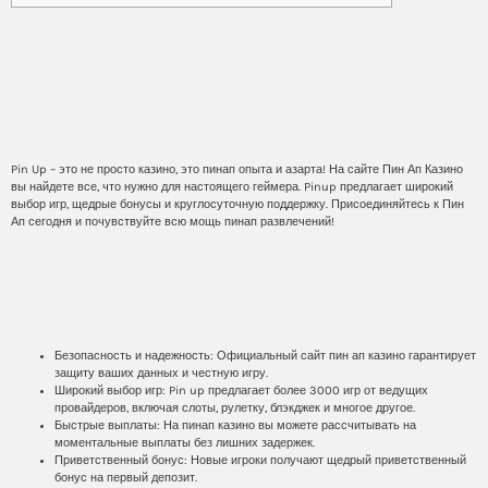
Мобильное казино Пин Ап
– официальный сайт для
игры
Pin Up – это не просто казино, это пинап опыта и азарта! На сайте Пин Ап Казино
вы найдете все, что нужно для настоящего геймера. Pinup предлагает широкий
выбор игр, щедрые бонусы и круглосуточную поддержку. Присоединяйтесь к Пин
Ап сегодня и почувствуйте всю мощь пинап развлечений!
Pin-Up Casino зеркало –
доступ к играм
Безопасность и надежность: Официальный сайт пин ап казино гарантирует
защиту ваших данных и честную игру.
Широкий выбор игр: Pin up предлагает более 3000 игр от ведущих
провайдеров, включая слоты, рулетку, блэкджек и многое другое.
Быстрые выплаты: На пинап казино вы можете рассчитывать на
моментальные выплаты без лишних задержек.
Приветственный бонус: Новые игроки получают щедрый приветственный
бонус на первый депозит.