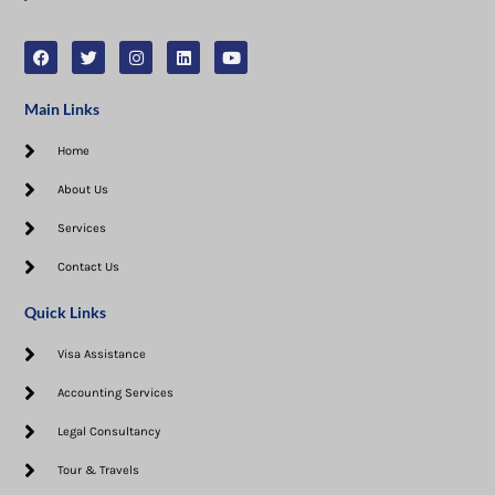
Main Links
Home
About Us
Services
Contact Us
Quick Links
Visa Assistance​
Accounting Services
Legal Consultancy
Tour & Travels