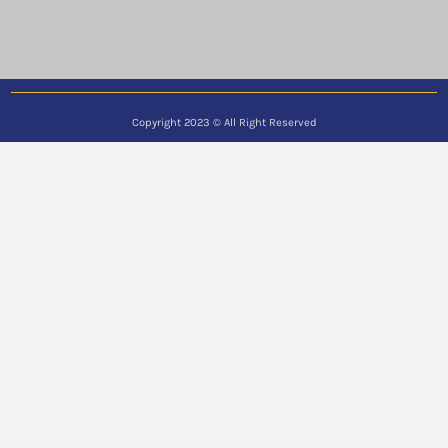
Copyright 2023 © All Right Reserved