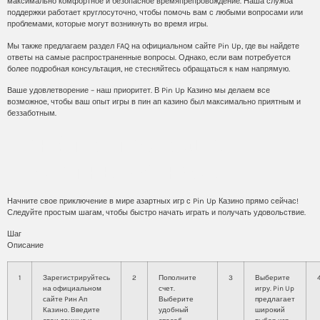
максимально комфортное и безопасное времяпрепровождение. Наша служба
поддержки работает круглосуточно, чтобы помочь вам с любыми вопросами или
проблемами, которые могут возникнуть во время игры.
Мы также предлагаем раздел FAQ на официальном сайте Pin Up, где вы найдете
ответы на самые распространенные вопросы. Однако, если вам потребуется
более подробная консультация, не стесняйтесь обращаться к нам напрямую.
Ваше удовлетворение – наш приоритет. В Pin Up Казино мы делаем все
возможное, чтобы ваш опыт игры в пин ап казино был максимально приятным и
беззаботным.
Пин Ап регистрация –
доступные бонусы
Начните свое приключение в мире азартных игр с Pin Up Казино прямо сейчас!
Следуйте простым шагам, чтобы быстро начать играть и получать удовольствие.
Шаг
Описание
1
Зарегистрируйтесь
2
Пополните
3
Выберите
на официальном
счет.
игру. Pin Up
сайте Pин Ап
Выберите
предлагает
Казино. Введите
удобный
широкий