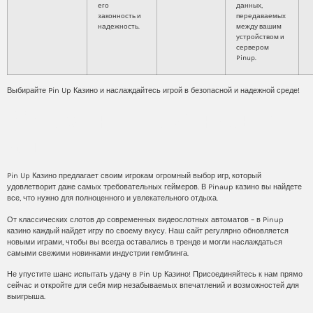
его
данных,
законность и
передаваемых
надежность.
между вашим
устройством и
сервером
Pinup.
Выбирайте Pin Up Казино и наслаждайтесь игрой в безопасной и надежной среде!
Pin-Up – новые бонусы и
акции
Pin Up Казино предлагает своим игрокам огромный выбор игр, который
удовлетворит даже самых требовательных геймеров. В Pinaup казино вы найдете
все, что нужно для полноценного и увлекательного отдыха.
От классических слотов до современных видеослотных автоматов – в Pinup
казино каждый найдет игру по своему вкусу. Наш сайт регулярно обновляется
новыми играми, чтобы вы всегда оставались в тренде и могли наслаждаться
самыми свежими новинками индустрии гемблинга.
Не упустите шанс испытать удачу в Pin Up Казино! Присоединяйтесь к нам прямо
сейчас и откройте для себя мир незабываемых впечатлений и возможностей для
выигрыша.