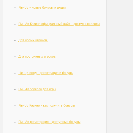
Pin-Up – новые бонусы и акции
Пин Ап Казино официальный сайт – доступные слоты
Для новых игроков:
Для постоянных игроков:
Pin-Up вход – регистрация и бонусы
Пин Ап зеркало для игры
Pin-Up Казино – как получить бонусы
Пин Ап регистрация – доступные бонусы