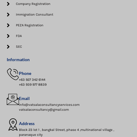
Company Registration
Immigration Consultant
PEZA Registration
FDA
SEC
Information
Phone
+63 927 342 6144
+63 939 977 8839
Email
info@vatsalaconsultancyservices.com
vatsalaconsultancy@gmail.com
Address
Block 23 lot 1 , bangkal Street, phase 4 ,multinational village ,
paranaque city