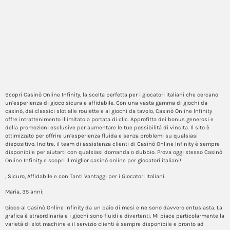
Casinò Online Infinity: Sicuro,
Affidabile e con Tanti
Vantaggi per i Giocatori
Italiani
Scopri Casinò Online Infinity, la scelta perfetta per i giocatori italiani che cercano
un’esperienza di gioco sicura e affidabile. Con una vasta gamma di giochi da
casinò, dai classici slot alle roulette e ai giochi da tavolo, Casinò Online Infinity
offre intrattenimento illimitato a portata di clic. Approfitta dei bonus generosi e
della promozioni esclusive per aumentare le tue possibilità di vincita. Il sito è
ottimizzato per offrire un’esperienza fluida e senza problemi su qualsiasi
dispositivo. Inoltre, il team di assistenza clienti di Casinò Online Infinity è sempre
disponibile per aiutarti con qualsiasi domanda o dubbio. Prova oggi stesso Casinò
Online Infinity e scopri il miglior casinò online per giocatori italiani!
, Sicuro, Affidabile e con Tanti Vantaggi per i Giocatori Italiani.
Maria, 35 anni:
Gioco al Casinò Online Infinity da un paio di mesi e ne sono davvero entusiasta. La
grafica è straordinaria e i giochi sono fluidi e divertenti. Mi piace particolarmente la
varietà di slot machine e il servizio clienti è sempre disponibile e pronto ad