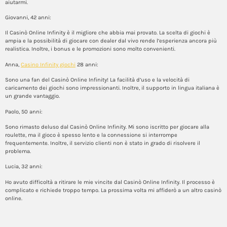
aiutarmi.
Giovanni, 42 anni:
Il Casinò Online Infinity è il migliore che abbia mai provato. La scelta di giochi è
ampia e la possibilità di giocare con dealer dal vivo rende l’esperienza ancora più
realistica. Inoltre, i bonus e le promozioni sono molto convenienti.
Anna,
Casino Infinity giochi
28 anni:
Sono una fan del Casinò Online Infinity! La facilità d’uso e la velocità di
caricamento dei giochi sono impressionanti. Inoltre, il supporto in lingua italiana è
un grande vantaggio.
Paolo, 50 anni:
Sono rimasto deluso dal Casinò Online Infinity. Mi sono iscritto per giocare alla
roulette, ma il gioco è spesso lento e la connessione si interrompe
frequentemente. Inoltre, il servizio clienti non è stato in grado di risolvere il
problema.
Lucia, 32 anni:
Ho avuto difficoltà a ritirare le mie vincite dal Casinò Online Infinity. Il processo è
complicato e richiede troppo tempo. La prossima volta mi affiderò a un altro casinò
online.
Domande Frequenti su Gioca