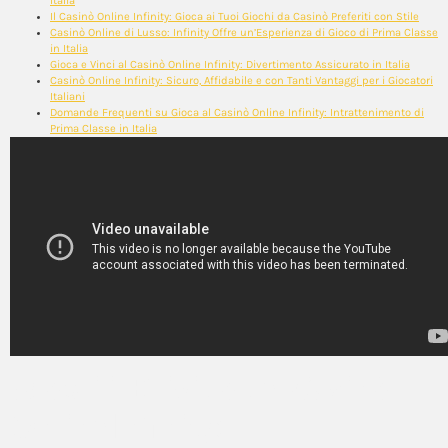
Italia
Il Casinò Online Infinity: Gioca ai Tuoi Giochi da Casinò Preferiti con Stile
Casinò Online di Lusso: Infinity Offre un’Esperienza di Gioco di Prima Classe
in Italia
Gioca e Vinci al Casinò Online Infinity: Divertimento Assicurato in Italia
Casinò Online Infinity: Sicuro, Affidabile e con Tanti Vantaggi per i Giocatori
Italiani
Domande Frequenti su Gioca al Casinò Online Infinity: Intrattenimento di
Prima Classe in Italia
Scopri il Brivido del Casinò
Online Infinity: