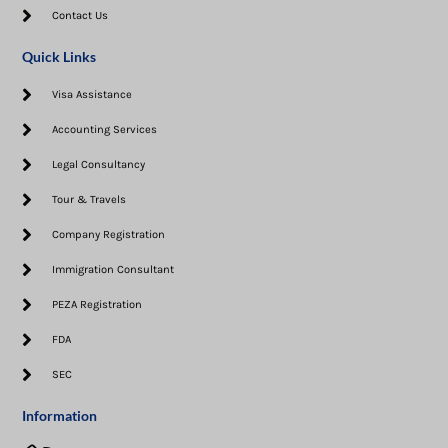
Contact Us
Quick Links
Visa Assistance​
Accounting Services
Legal Consultancy
Tour & Travels
Company Registration
Immigration Consultant
PEZA Registration
FDA
SEC
Information