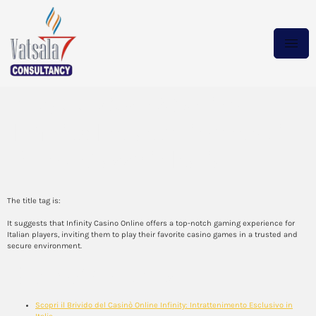
Gioca al Casinò Online
Infinity: Intrattenimento di
Prima Classe in Italia
The title tag is:
It suggests that Infinity Casino Online offers a top-notch gaming experience for
Italian players, inviting them to play their favorite casino games in a trusted and
secure environment.
Table of contents
Scopri il Brivido del Casinò Online Infinity: Intrattenimento Esclusivo in