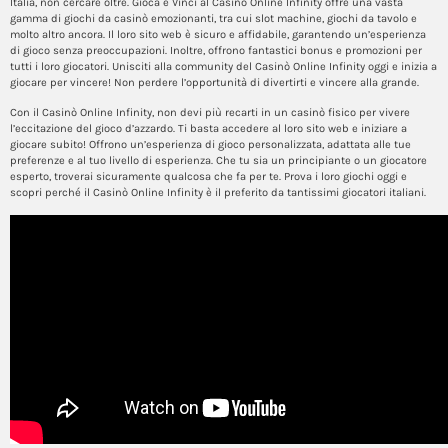
Italia, non cercare oltre. Gioca e Vinci al Casinò Online Infinity offre una vasta
gamma di giochi da casinò emozionanti, tra cui slot machine, giochi da tavolo e
molto altro ancora. Il loro sito web è sicuro e affidabile, garantendo un’esperienza
di gioco senza preoccupazioni. Inoltre, offrono fantastici bonus e promozioni per
tutti i loro giocatori. Unisciti alla community del Casinò Online Infinity oggi e inizia a
giocare per vincere! Non perdere l’opportunità di divertirti e vincere alla grande.
Con il Casinò Online Infinity, non devi più recarti in un casinò fisico per vivere
l’eccitazione del gioco d’azzardo. Ti basta accedere al loro sito web e iniziare a
giocare subito! Offrono un’esperienza di gioco personalizzata, adattata alle tue
preferenze e al tuo livello di esperienza. Che tu sia un principiante o un giocatore
esperto, troverai sicuramente qualcosa che fa per te. Prova i loro giochi oggi e
scopri perché il Casinò Online Infinity è il preferito da tantissimi giocatori italiani.