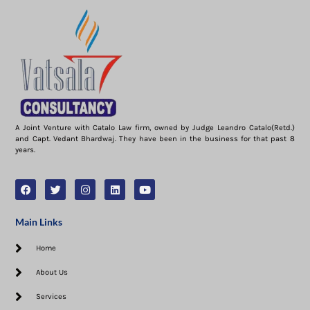
A Joint Venture with Catalo Law firm, owned by Judge Leandro Catalo(Retd.)
and Capt. Vedant Bhardwaj. They have been in the business for that past 8
years.
Main Links
Home
About Us
Services