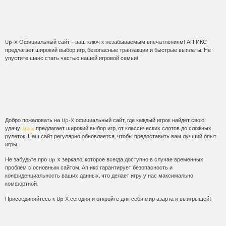
казино Up X –
Возможности и фриспины
Up-X Официальный сайт – ваш ключ к незабываемым впечатлениям! АП ИКС
предлагает широкий выбор игр, безопасные транзакции и быстрые выплаты. Не
упустите шанс стать частью нашей игровой семьи!
Как организован
официальный сайт UP-X?
Добро пожаловать на Up-X официальный сайт, где каждый игрок найдет свою
удачу.
up x
предлагает широкий выбор игр, от классических слотов до сложных
рулеток. Наш сайт регулярно обновляется, чтобы предоставить вам лучший опыт
игры.
Не забудьте про Up X зеркало, которое всегда доступно в случае временных
проблем с основным сайтом. Ап икс гарантирует безопасность и
конфиденциальность ваших данных, что делает игру у нас максимально
комфортной.
Присоединяйтесь к Up Х сегодня и откройте для себя мир азарта и выигрышей!
Легальный веб-сайт Up-X