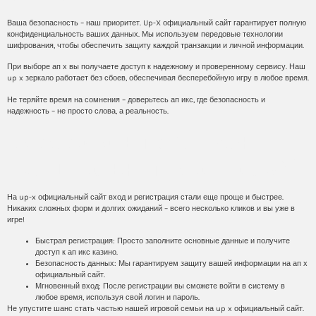
Ваша безопасность – наш приоритет. Up-X официальный сайт гарантирует полную
конфиденциальность ваших данных. Мы используем передовые технологии
шифрования, чтобы обеспечить защиту каждой транзакции и личной информации.
При выборе ап х вы получаете доступ к надежному и проверенному сервису. Наш
up x зеркало работает без сбоев, обеспечивая бесперебойную игру в любое время.
Не теряйте время на сомнения – доверьтесь ап икс, где безопасность и
надежность – не просто слова, а реальность.
Как скачать приложение
официального сайта Up X
На up-x официальный сайт вход и регистрация стали еще проще и быстрее.
Никаких сложных форм и долгих ожиданий – всего несколько кликов и вы уже в
игре!
Быстрая регистрация: Просто заполните основные данные и получите
доступ к ап икс казино.
Безопасность данных: Мы гарантируем защиту вашей информации на ап х
официальный сайт.
Мгновенный вход: После регистрации вы сможете войти в систему в
любое время, используя свой логин и пароль.
Не упустите шанс стать частью нашей игровой семьи на up x официальный сайт.