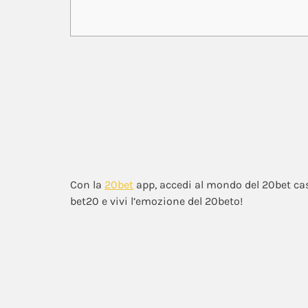
20bet Italia
Bookmaker
Con la
20bet
app, accedi al mondo del 20bet cas
bet20 e vivi l’emozione del 20beto!
20bet Italia
Casino e Sc