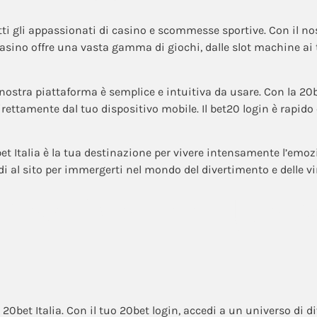
utti gli appassionati di casino e scommesse sportive. Con il n
casino offre una vasta gamma di giochi, dalle slot machine ai 
la nostra piattaforma è semplice e intuitiva da usare. Con la 2
direttamente dal tuo dispositivo mobile. Il bet20 login è rapido
bet Italia è la tua destinazione per vivere intensamente l’emo
i al sito per immergerti nel mondo del divertimento e delle vi
sino Online: Un 
 20bet Italia. Con il tuo 20bet login, accedi a un universo di d