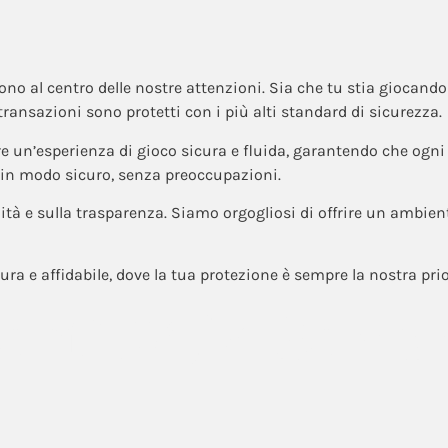
tà sono al centro delle nostre attenzioni. Sia che tu stia gio
 transazioni sono protetti con i più alti standard di sicurezza.
re un’esperienza di gioco sicura e fluida, garantendo che ogni s
t in modo sicuro, senza preoccupazioni.
lità e sulla trasparenza. Siamo orgogliosi di offrire un ambient
ura e affidabile, dove la tua protezione è sempre la nostra prio
enti 24/7: Sempr