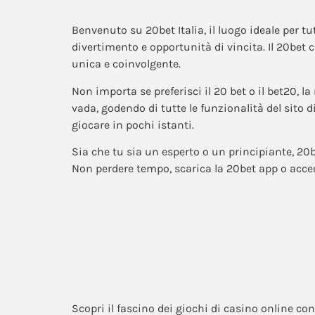
Benvenuto su 20bet Italia, il luogo ideale per t
divertimento e opportunità di vincita. Il 20bet 
unica e coinvolgente.
Non importa se preferisci il 20 bet o il bet20, 
vada, godendo di tutte le funzionalità del sito 
giocare in pochi istanti.
Sia che tu sia un esperto o un principiante, 20
Non perdere tempo, scarica la 20bet app o acced
Giochi di Ca
Opportunità
Scopri il fascino dei giochi di casino online con