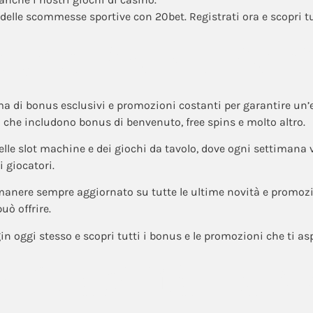
 delle scommesse sportive con 20bet. Registrati ora e scopri tu
ivi e Promozioni
ma di bonus esclusivi e promozioni costanti per garantire un’e
 che includono bonus di benvenuto, free spins e molto altro.
i delle slot machine e dei giochi da tavolo, dove ogni settima
i giocatori.
manere sempre aggiornato su tutte le ultime novità e promozio
uò offrire.
in oggi stesso e scopri tutti i bonus e le promozioni che ti as
ffidabilità: La N