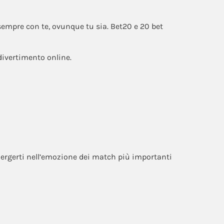
sempre con te, ovunque tu sia. Bet20 e 20 bet
divertimento online.
a Vivere
mergerti nell’emozione dei match più importanti