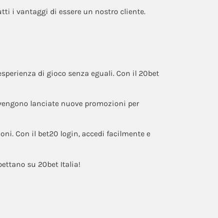
tti i vantaggi di essere un nostro cliente.
 Costanti
sperienza di gioco senza eguali. Con il 20bet
na vengono lanciate nuove promozioni per
ni. Con il bet20 login, accedi facilmente e
pettano su 20bet Italia!
ostra