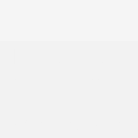
Начните игр
нашего кази
Table of conten