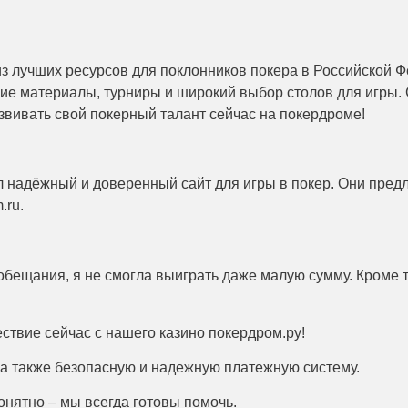
из лучших ресурсов для поклонников покера в Российской 
щие материалы, турниры и широкий выбор столов для игры.
азвивать свой покерный талант сейчас на покердроме!
ал надёжный и доверенный сайт для игры в покер. Они пре
.ru.
бещания, я не смогла выиграть даже малую сумму. Кроме то
ствие сейчас с нашего казино покердром.ру!
 а также безопасную и надежную платежную систему.
онятно – мы всегда готовы помочь.