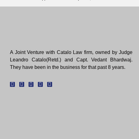
A Joint Venture with Catalo Law firm, owned by Judge
Leandro Catalo(Retd.) and Capt. Vedant Bhardwaj.
They have been in the business for that past 8 years.