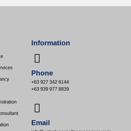
Information
e​
rvices
Phone
tancy
+63 927 342 6144
+63 939 977 8839
s
stration
onsultant
Email
tion