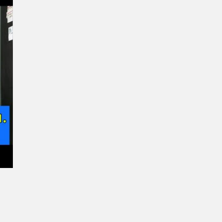
алант на