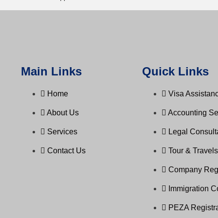
Main Links
Quick Links
Home
Visa Assistanc
About Us
Accounting Se
Services
Legal Consul
Contact Us
Tour & Travel
Company Regi
Immigration C
PEZA Registra