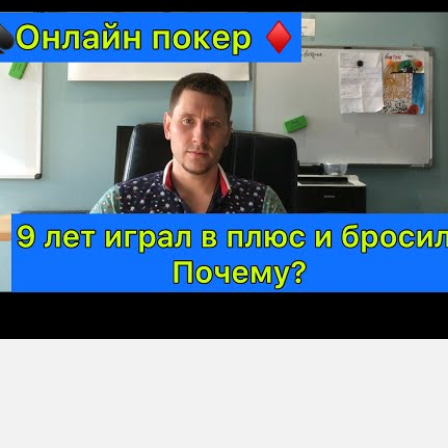
ой покерный т