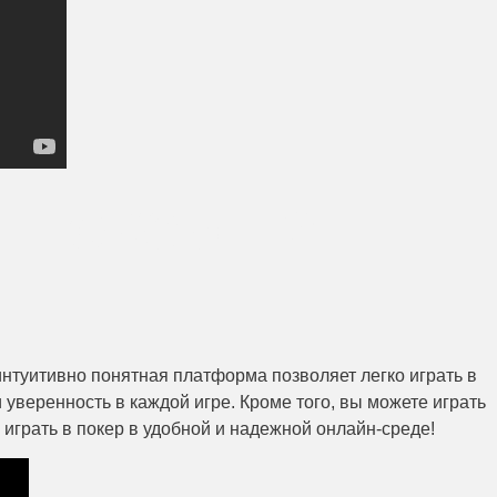
-покер на
нтуитивно понятная платформа позволяет легко играть в
веренность в каждой игре. Кроме того, вы можете играть
играть в покер в удобной и надежной онлайн-среде!