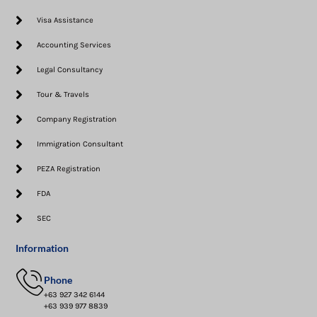
Visa Assistance​
Accounting Services
Legal Consultancy
Tour & Travels
Company Registration
Immigration Consultant
PEZA Registration
FDA
SEC
Information
Phone
+63 927 342 6144
+63 939 977 8839