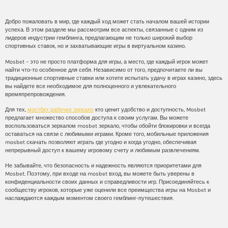
Добро пожаловать в мир, где каждый ход может стать началом вашей истории
успеха. В этом разделе мы рассмотрим все аспекты, связанные с одним из
лидеров индустрии гемблинга, предлагающим не только широкий выбор
спортивных ставок, но и захватывающие игры в виртуальном казино.
Mosbet – это не просто платформа для игры, а место, где каждый игрок может
найти что-то особенное для себя. Независимо от того, предпочитаете ли вы
традиционные спортивные ставки или хотите испытать удачу в играх казино, здесь
вы найдете все необходимое для полноценного и увлекательного
времяпрепровождения.
Для тех,
мостбет рабочее зеркало
кто ценит удобство и доступность, Mosbet
предлагает множество способов доступа к своим услугам. Вы можете
воспользоваться зеркалом mosbet зеркало, чтобы обойти блокировки и всегда
оставаться на связи с любимыми играми. Кроме того, мобильные приложения
mosbet скачать позволяют играть где угодно и когда угодно, обеспечивая
непрерывный доступ к вашему игровому счету и любимым развлечениям.
Не забывайте, что безопасность и надежность являются приоритетами для
Mosbet. Поэтому, при входе на mosbet вход, вы можете быть уверены в
конфиденциальности своих данных и справедливости игр. Присоединяйтесь к
сообществу игроков, которые уже оценили все преимщества игры на Mosbet и
наслаждаются каждым моментом своего гемблинг-путешествия.
Где и как можно скачать