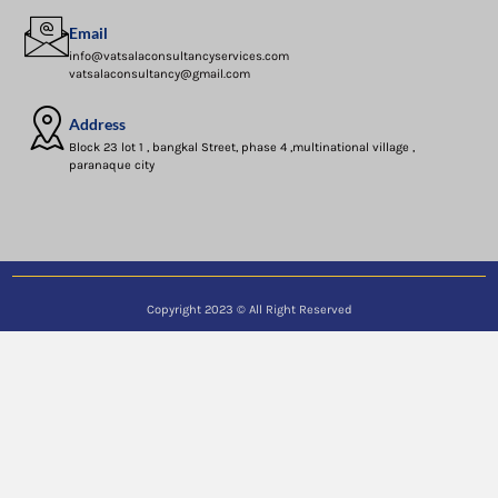
Email
info@vatsalaconsultancyservices.com
vatsalaconsultancy@gmail.com
Address
Block 23 lot 1 , bangkal Street, phase 4 ,multinational village ,
paranaque city
Copyright 2023 © All Right Reserved