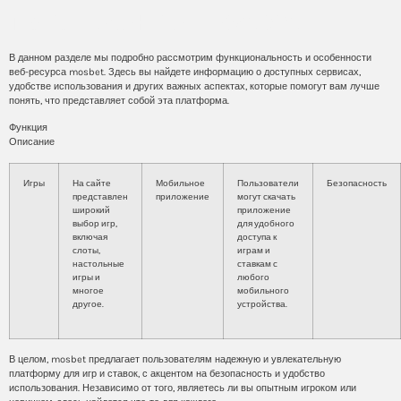
приложение Mostbet
В данном разделе мы подробно рассмотрим функциональность и особенности
веб-ресурса mosbet. Здесь вы найдете информацию о доступных сервисах,
удобстве использования и других важных аспектах, которые помогут вам лучше
понять, что представляет собой эта платформа.
Функция
Описание
Игры
На сайте
Мобильное
Пользователи
Безопасность
представлен
приложение
могут скачать
широкий
приложение
выбор игр,
для удобного
включая
доступа к
слоты,
играм и
настольные
ставкам с
игры и
любого
многое
мобильного
другое.
устройства.
В целом, mosbet предлагает пользователям надежную и увлекательную
платформу для игр и ставок, с акцентом на безопасность и удобство
использования. Независимо от того, являетесь ли вы опытным игроком или