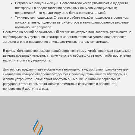
Регулярные бонусы и акции: Пользователи часто упоминают о щедрости
платформы в предоставлении различных бонусов и специальных
предложений, что делает игру еще более привлекательной.
Техническая поддержка: Отзывы о работе службы поддержки в основном
положительные, подчеркивается быстрое и квалифицированное решение
возникающих вопросов.
Несмотря на общий положительный отклик, некоторые пользователи указывают на
необходимость улучшения некоторых аспектов, таких как увеличение скорости
загрузки игр или расширение списка доступных платежных методов.
В целом, большинство рекомендаций сводятся к тому, чтобы новичкам тщательно
изучить правила и условия, а также начать с небольших ставок, чтобы постепенно
нарастить опыт и уверенность.
Для тех, кто предпочитает мобильное взаимодействие, доступно приложение для
скачивания, которое обеспечивает доступ к полному функционалу платформы с
любого устройства. Также стоит обратить внимание на наличие зеркальных
ресурсов, которые помогают обойти возможные блокировки и обеспечить
непрерывный доступ к играм.