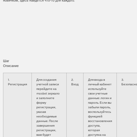
новичком, здесь найдется что-то для каждого.
Как зайти в Мостбет
зеркало рабочее сегодня
используя сайт Mostbet
Com Site?
Шаг
Описание
1.
Для создания
2.
Для входа в
3.
Регистрация
учетной записи
Вход
личный кабинет
Безопасно
перейдите на
используйте
mosbet зеркало
свои учетные
и заполните
данные: логин и
форму
пароль. Если вы
регистрации,
забыли пароль,
указав
воспользуйтесь
необходимые
функцией
данные. После
восстановления
завершения
доступа,
регистрации,
которая
вам будет
доступна на