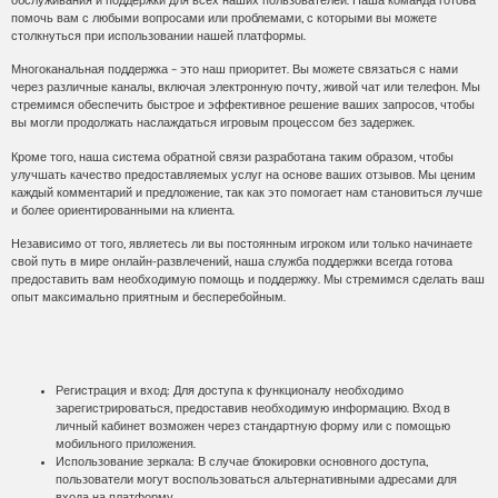
обслуживания и поддержки для всех наших пользователей. Наша команда готова
помочь вам с любыми вопросами или проблемами, с которыми вы можете
столкнуться при использовании нашей платформы.
Многоканальная поддержка – это наш приоритет. Вы можете связаться с нами
через различные каналы, включая электронную почту, живой чат или телефон. Мы
стремимся обеспечить быстрое и эффективное решение ваших запросов, чтобы
вы могли продолжать наслаждаться игровым процессом без задержек.
Кроме того, наша система обратной связи разработана таким образом, чтобы
улучшать качество предоставляемых услуг на основе ваших отзывов. Мы ценим
каждый комментарий и предложение, так как это помогает нам становиться лучше
и более ориентированными на клиента.
Независимо от того, являетесь ли вы постоянным игроком или только начинаете
свой путь в мире онлайн-развлечений, наша служба поддержки всегда готова
предоставить вам необходимую помощь и поддержку. Мы стремимся сделать ваш
опыт максимально приятным и бесперебойным.
Вход Mostbet
Регистрация и вход: Для доступа к функционалу необходимо
зарегистрироваться, предоставив необходимую информацию. Вход в
личный кабинет возможен через стандартную форму или с помощью
мобильного приложения.
Использование зеркала: В случае блокировки основного доступа,
пользователи могут воспользоваться альтернативными адресами для
входа на платформу.