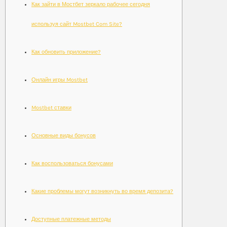
Как зайти в Мостбет зеркало рабочее сегодня
используя сайт Mostbet Com Site?
Как обновить приложение?
Онлайн игры Mostbet
Mostbet ставки
Основные виды бонусов
Как воспользоваться бонусами
Какие проблемы могут возникнуть во время депозита?
Доступные платежные методы