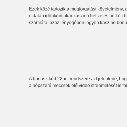
Ezek közé tartozik a megforgatási követelmény, a 
oldalán időnként akár kaszinó befizetés nélküli 
számlára, azaz lényegében ingyen kaszino bonus
Et Online Ca
Szórakoztat
A bónusz kód 22bet rendszere azt jelentené, hog
a népszerű meccsek élő video streamelését is tar