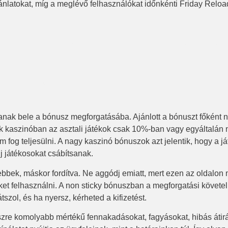
jánlatokat, míg a meglévő felhasználókat időnkénti Friday Relo
zt Egy Befizetés
Ha Nem Használ
nak bele a bónusz megforgatásába. Ajánlott a bónuszt főként n
 kaszinóban az asztali játékok csak 10%-ban vagy egyáltalán 
fog teljesülni. A nagy kaszinó bónuszok azt jelentik, hogy a j
j játékosokat csábítsanak.
bek, máskor fordítva. Ne aggódj emiatt, mert ezen az oldalon
ket felhasználni. A non sticky bónuszban a megforgatási követ
tszol, és ha nyersz, kérheted a kifizetést.
re komolyabb mértékű fennakadásokat, fagyásokat, hibás átir