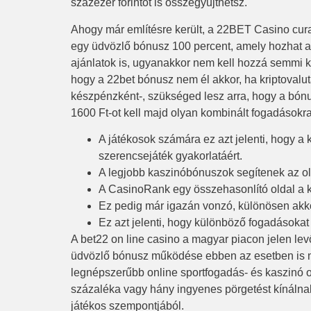
százezer forintot is összegyűjthetsz.
Ahogy már említésre került, a 22BET Casino curac
egy üdvözlő bónusz 100 percent, amely hozhat a
ajánlatok is, ugyanakkor nem kell hozzá semmi k
hogy a 22bet bónusz nem él akkor, ha kriptovalutá
készpénzként-, szükséged lesz arra, hogy a bónu
1600 Ft-ot kell majd olyan kombinált fogadások
A játékosok számára ez azt jelenti, hogy a 
szerencsejáték gyakorlatáért.
A legjobb kaszinóbónuszok segítenek az ol
A CasinoRank egy összehasonlító oldal a 
Ez pedig már igazán vonzó, különösen akkor
Ez azt jelenti, hogy különböző fogadásokat
A bet22 on line casino a magyar piacon jelen lev
üdvözlő bónusz működése ebben az esetben is n
legnépszerűbb online sportfogadás- és kaszinó 
százaléka vagy hány ingyenes pörgetést kínálna
játékos szempontjából.