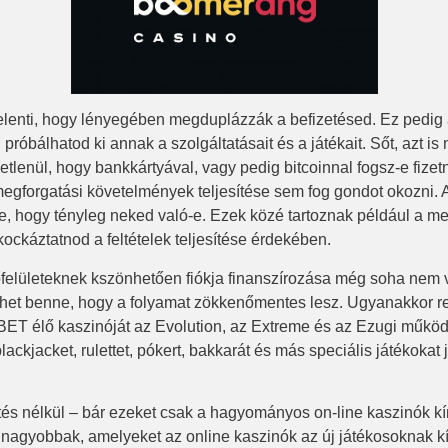
jelenti, hogy lényegében megduplázzák a befizetésed. Ez pedig 
próbálhatod ki annak a szolgáltatásait és a játékait. Sőt, azt 
etlenül, hogy bankkártyával, vagy pedig bitcoinnal fogsz-e fize
gforgatási követelmények teljesítése sem fog gondot okozni. A
tve, hogy tényleg neked való-e. Ezek közé tartoznak például a 
ckáztatnod a feltételek teljesítése érdekében.
őfelületeknek kszönhetően fiókja finanszírozása még soha nem vo
lehet benne, hogy a folyamat zökkenőmentes lesz. Ugyanakkor ren
2BET élő kaszinóját az Evolution, az Extreme és az Ezugi működt
 blackjacket, rulettet, pókert, bakkarát és más speciális játéko
etés nélkül – bár ezeket csak a hagyományos on-line kaszinók kín
gnagyobbak, amelyeket az online kaszinók az új játékosoknak kí