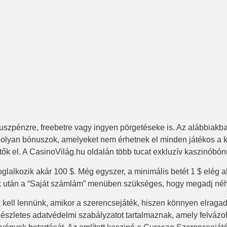
özlő Bónusz
jon, És 100%-o
nuszpénzre, freebetre vagy ingyen pörgetéseke is. Az alábbiak
 olyan bónuszok, amelyeket nem érhetnek el minden játékos a k
ők el. A CasinoVilág.hu oldalán több tucat exkluzív kaszinóbónu
glalkozik akár 100 $. Még egyszer, a minimális betét 1 $ elég a
k után a “Saját számlám” menüben szükséges, hogy megadj néh
kell lennünk, amikor a szerencsejáték, hiszen könnyen elragadta
észletes adatvédelmi szabályzatot tartalmaznak, amely felvázolj