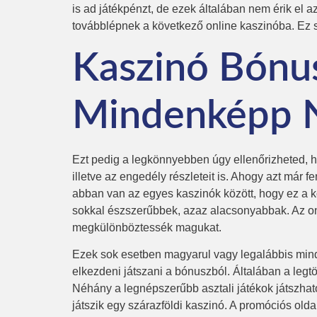
is ad játékpénzt, de ezek általában nem érik el a
továbblépnek a következő online kaszinóba. Ez s
Kaszinó Bónus
Mindenképp N
Ezt pedig a legkönnyebben úgy ellenőrizheted, hog
illetve az engedély részleteit is. Ahogy azt már 
abban van az egyes kaszinók között, hogy ez a k
sokkal észszerűbbek, azaz alacsonyabbak. Az onl
megkülönböztessék magukat.
Ezek sok esetben magyarul vagy legalábbis mindi
elkezdeni játszani a bónuszból. Általában a legtö
Néhány a legnépszerűbb asztali játékok játszható
játszik egy szárazföldi kaszinó. A promóciós olda