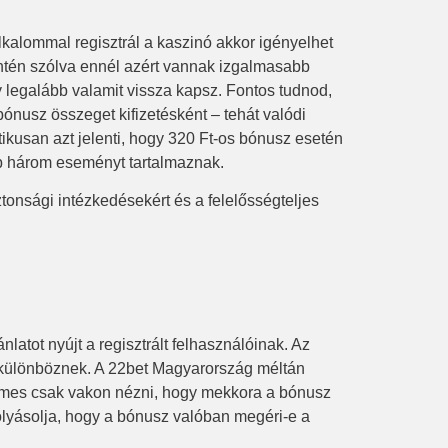
lkalommal regisztrál a kaszinó akkor igényelhet
ntén szólva ennél azért vannak izgalmasabb
 legalább valamit vissza kapsz. Fontos tudnod,
bónusz összeget kifizetésként – tehát valódi
kusan azt jelenti, hogy 320 Ft-os bónusz esetén
bb három eseményt tartalmaznak.
ztonsági intézkedésekért és a felelősségteljes
atot nyújt a regisztrált felhasználóinak. Az
különböznek. A 22bet Magyarország méltán
demes csak vakon nézni, hogy mekkora a bónusz
lyásolja, hogy a bónusz valóban megéri-e a