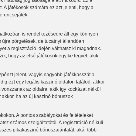
ék Hatóság joghatósága alatt működik. Ez a
. A játékosok számára ez azt jelenti, hogy a
zerencsejáték
vonatkozóan is rendelkezésedre áll egy könnyen
 újra pörgetések, de tucatnyi állandóan
et a regisztráció idején válthatsz ki magadnak.
ik, hogy az első játékosok egyike legyél, akik
pénzt jelent, vagyis nagyobb játékkasszát a
ig ezt egy legális kaszinó oldalon találod, akkor
 vonzzanak az oldalra, akik így kockázat nélkül
vár akkor, ha az új kaszinó bónuszok
okon. A pontos szabályokat és feltételeket
tsz számos szolgáltatótól. A regisztráció nélküli
szes pikakaszinó bónuszajánlatát, akár több