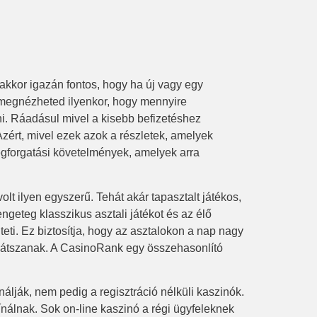
akkor igazán fontos, hogy ha új vagy egy
is megnézheted ilyenkor, hogy mennyire
tni. Ráadásul mivel a kisebb befizetéshez
zért, mivel ezek azok a részletek, amelyek
megforgatási követelmények, amelyek arra
lt ilyen egyszerű. Tehát akár tapasztalt játékos,
geteg klasszikus asztali játékot és az élő
eti. Ez biztosítja, hogy az asztalokon a nap nagy
kat játszanak. A CasinoRank egy összehasonlító
álják, nem pedig a regisztráció nélküli kaszinók.
nálnak. Sok on-line kaszinó a régi ügyfeleknek