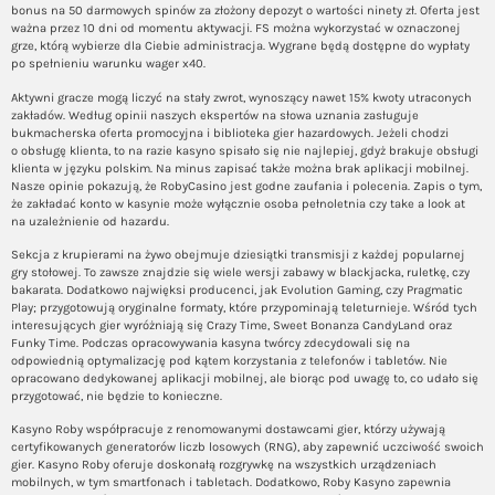
bonus na 50 darmowych spinów za złożony depozyt o wartości ninety zł. Oferta jest
ważna przez 10 dni od momentu aktywacji. FS można wykorzystać w oznaczonej
grze, którą wybierze dla Ciebie administracja. Wygrane będą dostępne do wypłaty
po spełnieniu warunku wager x40.
Aktywni gracze mogą liczyć na stały zwrot, wynoszący nawet 15% kwoty utraconych
zakładów. Według opinii naszych ekspertów na słowa uznania zasługuje
bukmacherska oferta promocyjna i biblioteka gier hazardowych. Jeżeli chodzi
o obsługę klienta, to na razie kasyno spisało się nie najlepiej, gdyż brakuje obsługi
klienta w języku polskim. Na minus zapisać także można brak aplikacji mobilnej.
Nasze opinie pokazują, że RobyCasino jest godne zaufania i polecenia. Zapis o tym,
że zakładać konto w kasynie może wyłącznie osoba pełnoletnia czy take a look at
na uzależnienie od hazardu.
Sekcja z krupierami na żywo obejmuje dziesiątki transmisji z każdej popularnej
gry stołowej. To zawsze znajdzie się wiele wersji zabawy w blackjacka, ruletkę, czy
bakarata. Dodatkowo najwięksi producenci, jak Evolution Gaming, czy Pragmatic
Play; przygotowują oryginalne formaty, które przypominają teleturnieje. Wśród tych
interesujących gier wyróżniają się Crazy Time, Sweet Bonanza CandyLand oraz
Funky Time. Podczas opracowywania kasyna twórcy zdecydowali się na
odpowiednią optymalizację pod kątem korzystania z telefonów i tabletów. Nie
opracowano dedykowanej aplikacji mobilnej, ale biorąc pod uwagę to, co udało się
przygotować, nie będzie to konieczne.
Kasyno Roby współpracuje z renomowanymi dostawcami gier, którzy używają
certyfikowanych generatorów liczb losowych (RNG), aby zapewnić uczciwość swoich
gier. Kasyno Roby oferuje doskonałą rozgrywkę na wszystkich urządzeniach
mobilnych, w tym smartfonach i tabletach. Dodatkowo, Roby Kasyno zapewnia