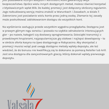
jest poddawane licznym audytom i kontrolom, które gwarantują twoje
bezpieczeństwo. Oprócz wielu innych dostępnych metod, możesz również korzystać
z błyskawicznych wpłat Blik. Do każdej promocji jest dołączony skrócony regulamin.
Jego rozbudowaną wersję można znaleźć w Warunkach i Zasadach, w dziale 7.
Zabronione jest posiadanie wielu konto przez jedną osobę. Złamanie tej zasady
może poskutkować zablokowaniem dostępu do wszystkich kont.
Na wyróżnienie zasługuje przede wszystkim wygodna przeglądarka. Dostępna jest
w prawym górnym rogu serwisu i pozwala na szybkie odnalezienie interesujących
gier – po nazwie, kategorii czy dostawcy oprogramowania. Dziesiątki transmisji z
prawdziwymi krupierami, najpopularniejsze gry stołowe i najlepsi deweloperzy – to
w skrócie oferta kasyna na żywo dostępnego w Robycasino. Aby skorzystać z
promocji musisz wziąć pod uwagę dostępne metody wpłaty depozytu, ale też
wiedzieć, że do bonusu nie kwalifikują się te dokonane za pomocą Neteller lub krill.
Jest ona dostępna dla zarejestrowanych graczy, którzy dokonali wpłaty pierwszego
depozytu.