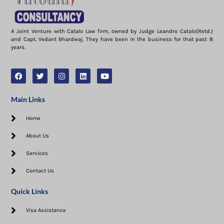
A Joint Venture with Catalo Law firm, owned by Judge Leandro Catalo(Retd.)
and Capt. Vedant Bhardwaj. They have been in the business for that past 8
years.
Main Links
Home
About Us
Services
Contact Us
Quick Links
Visa Assistance​