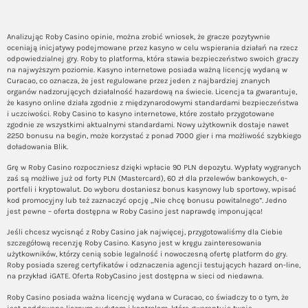
Na Rynku
Analizując Roby Casino opinie, można zrobić wniosek, że gracze pozytywnie
oceniają inicjatywy podejmowane przez kasyno w celu wspierania działań na rzecz
odpowiedzialnej gry. Roby to platforma, która stawia bezpieczeństwo swoich graczy
na najwyższym poziomie. Kasyno internetowe posiada ważną licencję wydaną w
Curacao, co oznacza, że jest regulowane przez jeden z najbardziej znanych
organów nadzorujących działalność hazardową na świecie. Licencja ta gwarantuje,
że kasyno online działa zgodnie z międzynarodowymi standardami bezpieczeństwa
i uczciwości. Roby Casino to kasyno internetowe, które zostało przygotowane
zgodnie ze wszystkimi aktualnymi standardami. Nowy użytkownik dostaje nawet
2250 bonusu na begin, może korzystać z ponad 7000 gier i ma możliwość szybkiego
doładowania Blik.
Grę w Roby Casino rozpoczniesz dzięki wpłacie 90 PLN depozytu. Wypłaty wygranych
zaś są możliwe już od forty PLN (Mastercard), 60 zł dla przelewów bankowych, e-
portfeli i kryptowalut. Do wyboru dostaniesz bonus kasynowy lub sportowy, wpisać
kod promocyjny lub też zaznaczyć opcję „Nie chcę bonusu powitalnego”. Jedno
jest pewne – oferta dostępna w Roby Casino jest naprawdę imponująca!
Jeśli chcesz wycisnąć z Roby Casino jak najwięcej, przygotowaliśmy dla Ciebie
szczegółową recenzję Roby Casino. Kasyno jest w kręgu zainteresowania
użytkowników, którzy cenią sobie legalność i nowoczesną ofertę platform do gry.
Roby posiada szereg certyfikatów i odznaczenia agencji testujących hazard on-line,
na przykład iGATE. Oferta RobyCasino jest dostępna w sieci od niedawna.
Roby Casino posiada ważna licencję wydana w Curacao, co świadczy to o tym, że