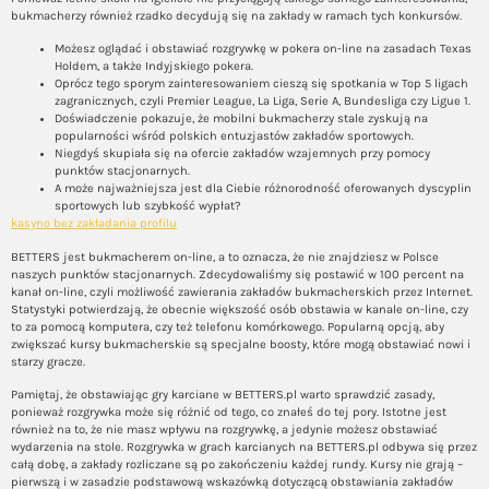
bukmacherzy również rzadko decydują się na zakłady w ramach tych konkursów.
Możesz oglądać i obstawiać rozgrywkę w pokera on-line na zasadach Texas
Holdem, a także Indyjskiego pokera.
Oprócz tego sporym zainteresowaniem cieszą się spotkania w Top 5 ligach
zagranicznych, czyli Premier League, La Liga, Serie A, Bundesliga czy Ligue 1.
Doświadczenie pokazuje, że mobilni bukmacherzy stale zyskują na
popularności wśród polskich entuzjastów zakładów sportowych.
Niegdyś skupiała się na ofercie zakładów wzajemnych przy pomocy
punktów stacjonarnych.
A może najważniejsza jest dla Ciebie różnorodność oferowanych dyscyplin
sportowych lub szybkość wypłat?
kasyno bez zakładania profilu
BETTERS jest bukmacherem on-line, a to oznacza, że nie znajdziesz w Polsce
naszych punktów stacjonarnych. Zdecydowaliśmy się postawić w 100 percent na
kanał on-line, czyli możliwość zawierania zakładów bukmacherskich przez Internet.
Statystyki potwierdzają, że obecnie większość osób obstawia w kanale on-line, czy
to za pomocą komputera, czy też telefonu komórkowego. Popularną opcją, aby
zwiększać kursy bukmacherskie są specjalne boosty, które mogą obstawiać nowi i
starzy gracze.
Pamiętaj, że obstawiając gry karciane w BETTERS.pl warto sprawdzić zasady,
ponieważ rozgrywka może się różnić od tego, co znałeś do tej pory. Istotne jest
również na to, że nie masz wpływu na rozgrywkę, a jedynie możesz obstawiać
wydarzenia na stole. Rozgrywka w grach karcianych na BETTERS.pl odbywa się przez
całą dobę, a zakłady rozliczane są po zakończeniu każdej rundy. Kursy nie grają –
pierwszą i w zasadzie podstawową wskazówką dotyczącą obstawiania zakładów