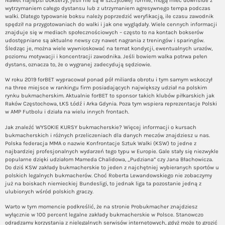
Nawet najlepsi bokserzy, jeśli nie są w szczytowej formie, mogą mieć downside z
wytrzymaniem całego dystansu lub z utrzymaniem agresywnego tempa podczas
walki. Dlatego typowanie boksu należy poprzedzić weryfikacją, ile czasu zawodnik
spędził na przygotowaniach do walki i jak one wyglądały. Wiele cennych informacji
znajduje się w mediach społecznościowych – często to na kontach bokserów
udostępniane są aktualne newsy czy nawet nagrania z treningów i sparingów.
Śledząc je, można wiele wywnioskować na temat kondycji, ewentualnych urazów,
poziomu motywacji i koncentracji zawodnika. Jeśli bowiem walka potrwa pełen
dystans, oznacza to, że o wygranej zadecydują sędziowie.
W roku 2019 forBET wypracował ponad pół miliarda obrotu i tym samym wskoczył
na three miejsce w rankingu firm posiadających największy udział na polskim
rynku bukmacherskim. Aktualnie forBET to sponsor takich klubów piłkarskich jak
Raków Częstochowa, ŁKS Łódź i Arka Gdynia. Poza tym wspiera reprezentacje Polski
w AMP Futbolu i działa na wielu innych frontach.
Jak znaleźć WYSOKIE KURSY bukmacherskie? Więcej informacji o kursach
bukmacherskich i różnych przeliczeniach dla danych meczów znajdziesz u nas.
Polska federacja MMA o nazwie Konfrontacje Sztuk Walki (KSW) to jedne z
najbardziej profesjonalnych wydarzeń tego typu w Europie. Gale stały się niezwykle
popularne dzięki udziałom Mameda Chalidowa, „Pudziana” czy Jana Błachowicza.
Do dziś KSW zakłady bukmacherskie to jeden z najchętniej wybieranych sportów u
polskich legalnych bukmacherów. Choć Roberta Lewandowskiego nie zobaczymy
już na boiskach niemieckiej Bundesligi, to jednak liga ta pozostanie jedną z
ulubionych wśród polskich graczy.
Warto w tym momencie podkreślić, że na stronie Probukmacher znajdziesz
wyłącznie w 100 percent legalne zakłady bukmacherskie w Polsce. Stanowczo
odradzamy korzystania z nielegalnych serwisów internetowych, gdyż może to grozić