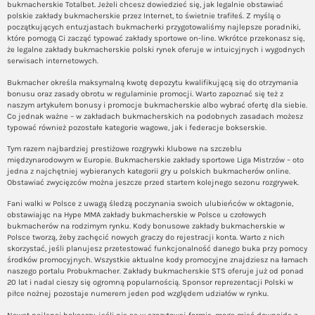
bukmacherskie Totalbet. Jeżeli chcesz dowiedzieć się, jak legalnie obstawiać
polskie zakłady bukmacherskie przez Internet, to świetnie trafiłeś. Z myślą o
początkujących entuzjastach bukmacherki przygotowaliśmy najlepsze poradniki,
które pomogą Ci zacząć typować zakłady sportowe on-line. Wkrótce przekonasz się,
że legalne zakłady bukmacherskie polski rynek oferuje w intuicyjnych i wygodnych
serwisach internetowych.
Bukmacher określa maksymalną kwotę depozytu kwalifikującą się do otrzymania
bonusu oraz zasady obrotu w regulaminie promocji. Warto zapoznać się też z
naszym artykułem bonusy i promocje bukmacherskie albo wybrać ofertę dla siebie.
Co jednak ważne – w zakładach bukmacherskich na podobnych zasadach możesz
typować również pozostałe kategorie wagowe, jak i federacje bokserskie.
Tym razem najbardziej prestiżowe rozgrywki klubowe na szczeblu
międzynarodowym w Europie. Bukmacherskie zakłady sportowe Liga Mistrzów – oto
jedna z najchętniej wybieranych kategorii gry u polskich bukmacherów online.
Obstawiać zwycięzców można jeszcze przed startem kolejnego sezonu rozgrywek.
Fani walki w Polsce z uwagą śledzą poczynania swoich ulubieńców w oktagonie,
obstawiając na Hype MMA zakłady bukmacherskie w Polsce u czołowych
bukmacherów na rodzimym rynku. Kody bonusowe zakłady bukmacherskie w
Polsce tworzą, żeby zachęcić nowych graczy do rejestracji konta. Warto z nich
skorzystać, jeśli planujesz przetestować funkcjonalność danego buka przy pomocy
środków promocyjnych. Wszystkie aktualne kody promocyjne znajdziesz na łamach
naszego portalu Probukmacher. Zakłady bukmacherskie STS oferuje już od ponad
20 lat i nadal cieszy się ogromną popularnością. Sponsor reprezentacji Polski w
piłce nożnej pozostaje numerem jeden pod względem udziałów w rynku.