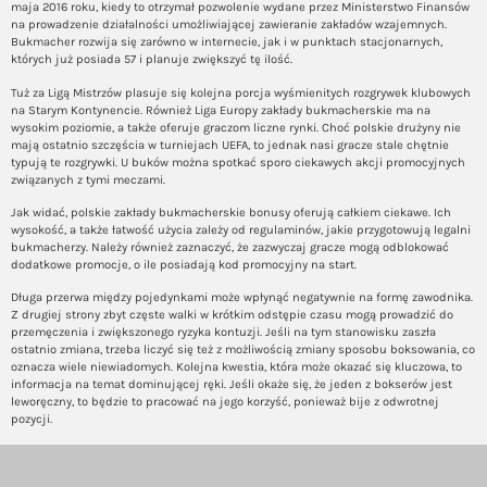
maja 2016 roku, kiedy to otrzymał pozwolenie wydane przez Ministerstwo Finansów
na prowadzenie działalności umożliwiającej zawieranie zakładów wzajemnych.
Bukmacher rozwija się zarówno w internecie, jak i w punktach stacjonarnych,
których już posiada 57 i planuje zwiększyć tę ilość.
Tuż za Ligą Mistrzów plasuje się kolejna porcja wyśmienitych rozgrywek klubowych
na Starym Kontynencie. Również Liga Europy zakłady bukmacherskie ma na
wysokim poziomie, a także oferuje graczom liczne rynki. Choć polskie drużyny nie
mają ostatnio szczęścia w turniejach UEFA, to jednak nasi gracze stale chętnie
typują te rozgrywki. U buków można spotkać sporo ciekawych akcji promocyjnych
związanych z tymi meczami.
Jak widać, polskie zakłady bukmacherskie bonusy oferują całkiem ciekawe. Ich
wysokość, a także łatwość użycia zależy od regulaminów, jakie przygotowują legalni
bukmacherzy. Należy również zaznaczyć, że zazwyczaj gracze mogą odblokować
dodatkowe promocje, o ile posiadają kod promocyjny na start.
Długa przerwa między pojedynkami może wpłynąć negatywnie na formę zawodnika.
Z drugiej strony zbyt częste walki w krótkim odstępie czasu mogą prowadzić do
przemęczenia i zwiększonego ryzyka kontuzji. Jeśli na tym stanowisku zaszła
ostatnio zmiana, trzeba liczyć się też z możliwością zmiany sposobu boksowania, co
oznacza wiele niewiadomych. Kolejna kwestia, która może okazać się kluczowa, to
informacja na temat dominującej ręki. Jeśli okaże się, że jeden z bokserów jest
leworęczny, to będzie to pracować na jego korzyść, ponieważ bije z odwrotnej
pozycji.