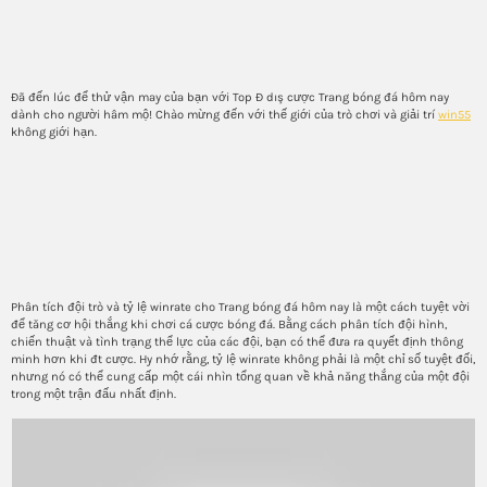
hôm nay dành cho người hâm
mộ
Đã đến lúc để thử vận may của bạn với Top Đ dış cược Trang bóng đá hôm nay
dành cho người hâm mộ! Chào mừng đến với thế giới của trò chơi và giải trí
win55
không giới hạn.
Phân tích đội trò và tỷ lệ
winrate cho Trang bóng đá
hôm nay
Phân tích đội trò và tỷ lệ winrate cho Trang bóng đá hôm nay là một cách tuyệt vời
để tăng cơ hội thắng khi chơi cá cược bóng đá. Bằng cách phân tích đội hình,
chiến thuật và tình trạng thể lực của các đội, bạn có thể đưa ra quyết định thông
minh hơn khi đt cược. Hy nhớ rằng, tỷ lệ winrate không phải là một chỉ số tuyệt đối,
nhưng nó có thể cung cấp một cái nhìn tổng quan về khả năng thắng của một đội
trong một trận đấu nhất định.