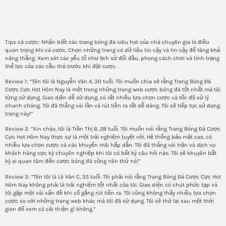
siêu hot của nhà nhà chuyên
gia
Tips cá cược: Nhận biết các trang bóng đá siêu hot của nhà chuyên gia là điều
quan trọng khi cá cược. Chọn những trang có dữ liệu tin cậy và tin cậy để tăng khả
năng thắng. Xem xét các yếu tố như lịch sử đối đầu, phong cách chơi và tình trạng
thể lực của các cầu thủ trước khi đặt cược.
Review 1: “Tên tôi là Nguyễn Văn A, 30 tuổi. Tôi muốn chia sẻ rằng Trang Bóng Đá
Cược Cực Hot Hôm Nay là một trong những trang web cược bóng đá tốt nhất mà tôi
từng sử dụng. Giao diện dễ sử dụng, có rất nhiều lựa chọn cược và tốc độ xử lý
nhanh chóng. Tôi đã thắng vài lần và rút tiền ra rất dễ dàng. Tôi sẽ tiếp tục sử dụng
trang này!”
Review 2: “Xin chào, tôi là Trần Thị B, 28 tuổi. Tôi muốn nói rằng Trang Bóng Đá Cược
Cực Hot Hôm Nay thực sự là một trải nghiệm tuyệt vời. Hệ thống bảo mật cao, có
nhiều lựa chọn cược và các khuyến mãi hấp dẫn. Tôi đã thắng vài trận và dịch vụ
khách hàng cực kỳ chuyên nghiệp khi tôi có bất kỳ câu hỏi nào. Tôi sẽ khuyên bất
kỳ ai quan tâm đến cược bóng đá cũng nên thử nó!”
Review 3: “Tên tôi là Lê Văn C, 35 tuổi. Tôi phải nói rằng Trang Bóng Đá Cược Cực Hot
Hôm Nay không phải là trải nghiệm tốt nhất của tôi. Giao diện có chút phức tạp và
tôi gặp một vài vấn đề khi cố gắng rút tiền ra. Tôi cũng không thấy nhiều lựa chọn
cược so với những trang web khác mà tôi đã sử dụng. Tôi sẽ thử lại sau một thời
gian để xem có cải thiện gì không.”