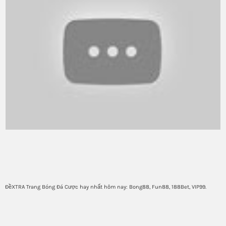
ĐềXTRA Trang Bóng Đá Cược
hay nhất hôm nay nhé!
ĐềXTRA Trang Bóng Đá Cược hay nhất hôm nay: Bong88, Fun88, 188Bet, VIP99.
Tips cá cược Trang bóng đá