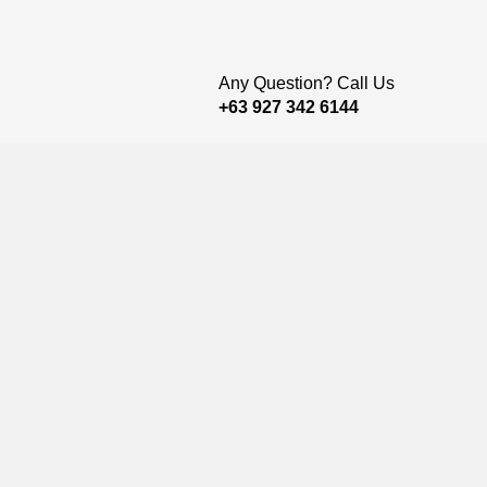
Any Question? Call Us
+63 927 342 6144
 За
ы В