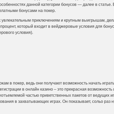
особенностях данной категории бонусов — далее в статье. Е
сплатными бонусами на покер.
ь к увлекательным приключениям и крупным выигрышам, де
й процент, который входит в вейджеровые условия для бонусо
ерового условия).
ание Бездепоз
кам в покер, ведь они получают возможность начать играть
гистрации в онлайн казино – это прекрасная возможность и
еотъемлемой частью приветственных пакетов от ведущих и
ования в захватывающих играх. Он показывает, сольо раз н