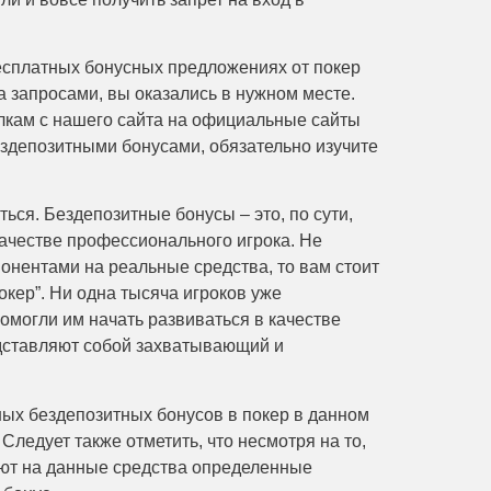
есплатных бонусных предложениях от покер
 запросами, вы оказались в нужном месте.
лкам с нашего сайта на официальные сайты
ездепозитными бонусами, обязательно изучите
ься. Бездепозитные бонусы – это, по сути,
качестве профессионального игрока. Не
понентами на реальные средства, то вам стоит
кер”. Ни одна тысяча игроков уже
могли им начать развиваться в качестве
едставляют собой захватывающий и
ых бездепозитных бонусов в покер в данном
ледует также отметить, что несмотря на то,
ают на данные средства определенные