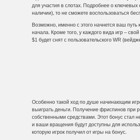
для участия в слотах. Подробнее о ключевых 
наличии), то не сможете воспользоваться бе
Возможно, именно с этого начнется ваш пут
начала. Кроме того, у каждого вида игр – сво
$1 будет снят с пользовательского WR (вейдж
Использов
Бонуса
Особенно такой ход по душе начинающим игро
выиграть деньги. Получение фриспинов при ре
собственными средствами. Этот бонус стал н
и ваши вращения будут доступны для использ
которую игрок получил от игры на бонус.