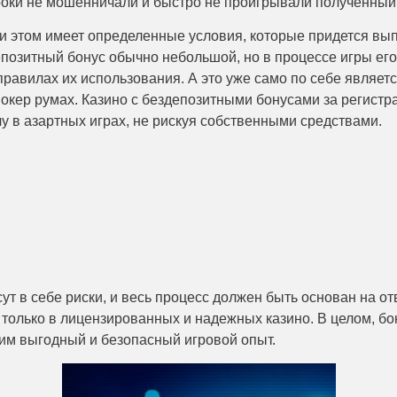
гроки не мошенничали и быстро не проигрывали полученный
и этом имеет определенные условия, которые придется вып
озитный бонус обычно небольшой, но в процессе игры его
правилах их использования. А это уже само по себе являетс
покер румах. Казино с бездепозитными бонусами за регист
у в азартных играх, не рискуя собственными средствами.
тные Бонусы В
именение
ут в себе риски, и весь процесс должен быть основан на от
 только в лицензированных и надежных казино. В целом, б
ь им выгодный и безопасный игровой опыт.