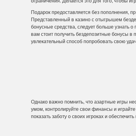
ограничения. Делается это для того, чтобы и
Подарок предоставляется без пополнения, пр
Представленный в казино с отыгрышем бездеп
бонусные средства, следует больше узнать о 
вам стоит получить бездепозитные бонусы в 
увлекательный способ попробовать свою удач
Бездепози
Играх – Пр
Однако важно помнить, что азартные игры нес
умом, контролируйте свои финансы и играйте
показать заботу о своих игроках и обеспечит