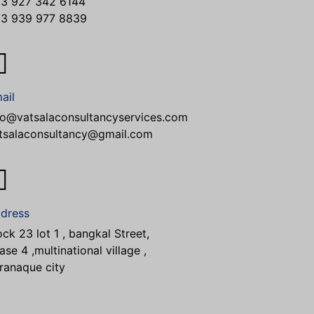
3 927 342 6144
3 939 977 8839
ail
fo@vatsalaconsultancyservices.com
tsalaconsultancy@gmail.com
dress
ock 23 lot 1 , bangkal Street,
ase 4 ,multinational village ,
ranaque city