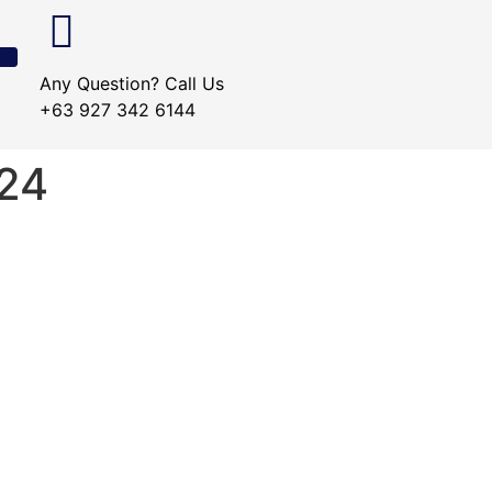
Any Question? Call Us
+63 927 342 6144
024