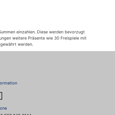
 Summen einzahlen. Diese werden bevorzugt
ngen weitere Präsente wie 30 Freispiele mit
e gewährt werden.
formation
one