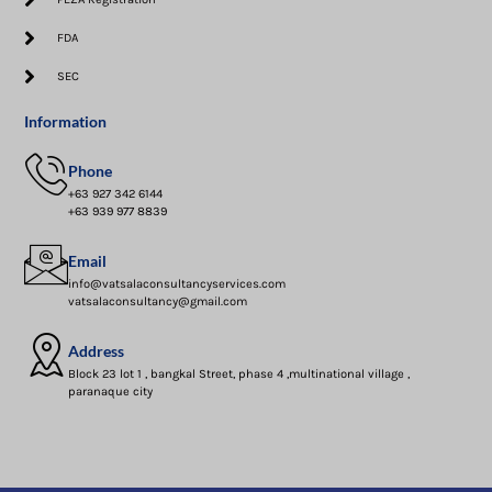
FDA
SEC
Information
Phone
+63 927 342 6144
+63 939 977 8839
Email
info@vatsalaconsultancyservices.com
vatsalaconsultancy@gmail.com
Address
Block 23 lot 1 , bangkal Street, phase 4 ,multinational village ,
paranaque city