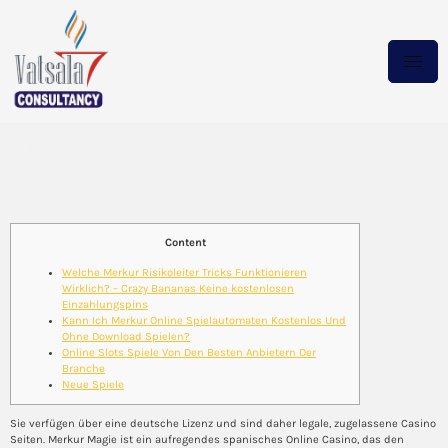
Jackpotpiraten Spiele and
Games 2024
Content
Welche Merkur Risikoleiter Tricks Funktionieren
Wirklich? – Crazy Bananas Keine kostenlosen
Einzahlungspins
Kann Ich Merkur Online Spielautomaten Kostenlos Und
Ohne Download Spielen?
Online Slots Spiele Von Den Besten Anbietern Der
Branche
Neue Spiele
Sie verfügen über eine deutsche Lizenz und sind daher legale, zugelassene Casino
Seiten. Merkur Magie ist ein aufregendes spanisches Online Casino, das den